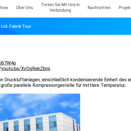
Treten Sie Mit Uns In
Show
Über Uns
Nachrichten
Projekt
Verbindung
Ltd. Fabrik Tour
RU67W4o
//youtu.be/XvOgRekZbns
n Druckluftanlagen, einschließlich kondensierende Einheit des e
 große parallele Kompressorgestelle für mittlere Temperatur,