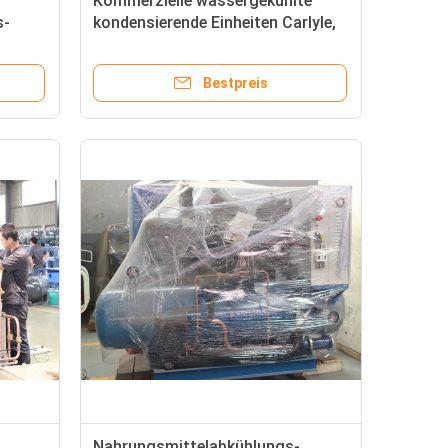
Kommerzielle wassergekühlte
s-
kondensierende Einheiten Carlyle,
schrauben industriellen Kühler
Bestpreis
Nahrungsmittelabkühlungs-