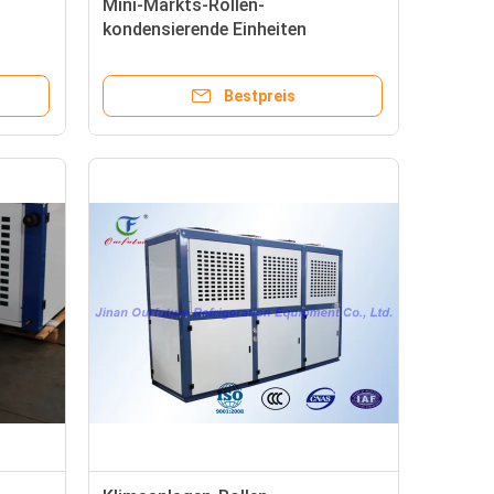
Mini-Markts-Rollen-
kondensierende Einheiten
 und
Danfoss-Ähnlichkeit
 in
Bestpreis