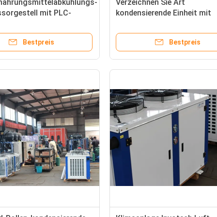
nahrungsmittelabkühlungs-
Verzeichnen Sie Art
sorgestell mit PLC-
kondensierende Einheit mit
eitsautosteuerung
Kompressor Danfoss R404a
PLC-Steuerung für Kühlhaus
Bestpreis
Bestpreis
einer Liste