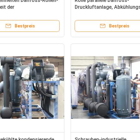
inheiten Danfoss-Rollen-
Rolle parallele Danfoss-
eit der
Druckluftanlage, Abkühlung
smittelabkühlungs-R22
Kompressor-Gestell
ierende
Bestpreis
Bestpreis
ekühlte kondensierende
Schrauben-industrielle