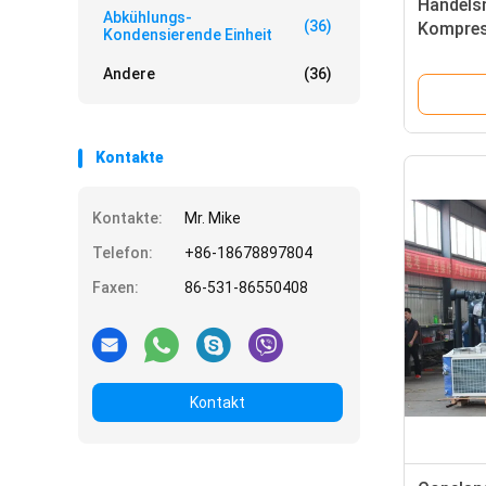
Handels
Abkühlungs-
(36)
Kompres
Kondensierende Einheit
Sicherh
Andere
(36)
Kontakte
Kontakte:
Mr. Mike
Telefon:
+86-18678897804
Faxen:
86-531-86550408
Kontakt