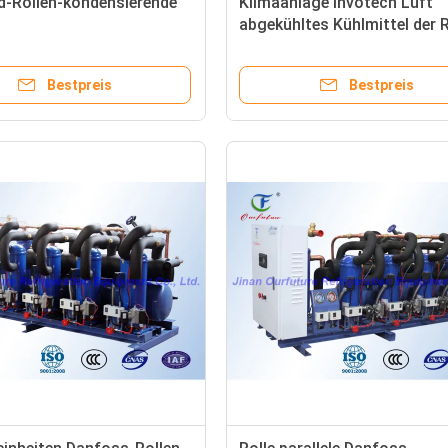
d-Rollen-kondensierende
Klimaanlage Invotech Luft
abgekühltes Kühlmittel der R
smittelabkühlungs-
Kühler-R22
keits-Kompressor
Bestpreis
Bestpreis