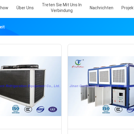
Treten Sie Mit Uns In
Show
Über Uns
Nachrichten
Projekt
Verbindung
eit