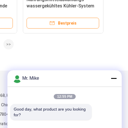
ende
wassergekühltes Kühler-System
380V 3P 50Hz
Bestpreis
>>
Mr. Mike
Mailen Sie uns
168, Huayuan-
12:55 PM
, China, 250100
Good day, what product are you looking 
7804
for?
rationcompressorunit.com