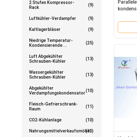
Parallel
2 Stufen Kompressor-
(9)
Rack
kondensi
Luft, ko
Luftkühler-Verdampfer
(9)
Kühlrau
Kaltlagerbläser
(9)
Niedrige Temperatur-
(25)
Kondensierende ...
Luft Abgekühlter
(13)
Schrauben-Kühler
Wassergekühlter
(13)
Schrauben-Kühler
Abgekühlter
(10)
Verdampfungskondensator
Fleisch-Gefrierschrank-
(11)
Raum
CO2-Kühlanlage
(10)
Nahrungsmittelverkaufsmöbel
(10)