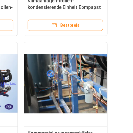
Klimaanlagen-Rollen-
ollen-
kondensierende Einheit Ebmpapst
Danfoss für Kühlraum
Bestpreis