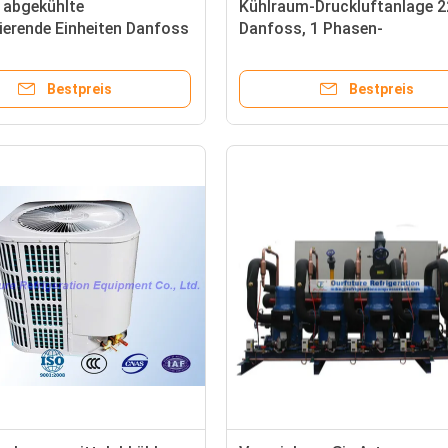
e abgekühlte
Kühlraum-Druckluftanlage 
erende Einheiten Danfoss
Danfoss, 1 Phasen-
ndensierende Einheit der
Gefrierschrank-kondensiere
m-R22
Einheit
Bestpreis
Bestpreis