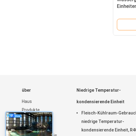
Einheite
der Sch
über
Niedrige Temperatur-
Haus
kondensierende Einheit
Produkte
Fleisch-Kühlraum-Gebrauc
Über uns
niedrige Temperatur-
Nachrichten
kondensierende Einheit, R4
Seitenverzeichnis