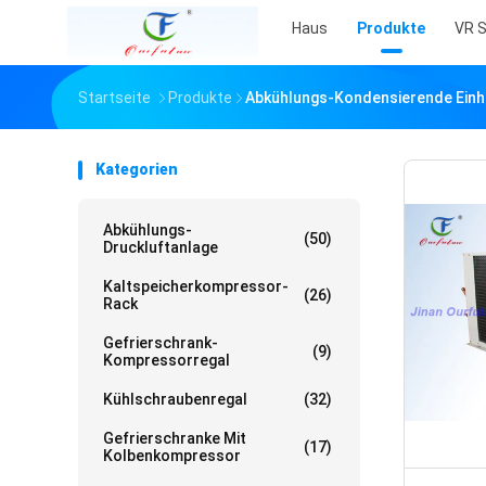
Haus
Produkte
VR 
Startseite
Produkte
Abkühlungs-Kondensierende Einh
Kategorien
Abkühlungs-
(50)
Druckluftanlage
Kaltspeicherkompressor-
(26)
Rack
Gefrierschrank-
(9)
Kompressorregal
Kühlschraubenregal
(32)
Gefrierschranke Mit
(17)
Kolbenkompressor