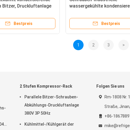
n Bitzer, Druckluftanlage
wassergekühlte kondensier
rauben-R22
Einheiten für Kühlraum
Bestpreis
Bestpreis
1
2
3
>
2 Stufen Kompressor-Rack
Folgen Sie uns
Parallele Bitzer-Schrauben-
Rm-1808 Nr. 
Abkühlungs-Druckluftanlage
Straße, Jinan
hs-
380V 3P 50Hz
+86-1867889
04a,
Kühlmittel-/Kühlgerät der
mike@refrige