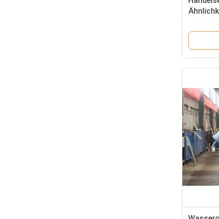
Handelse
Ähnlichk
nahrung
kondens
Wasserg