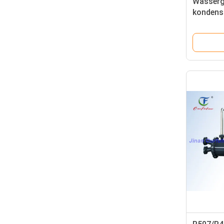
Wasserg
kondensi
Abkühlu