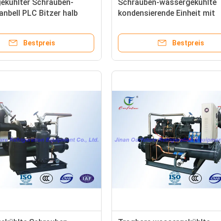
ekühlter Schrauben-
Schrauben-wassergekühlte
anbell PLC Bitzer halb
kondensierende Einheit mit
sch
Kompressor Danfoss Copel
Bestpreis
Bestpreis