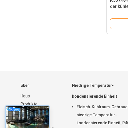
R507/R4
der kühl
Einheit,
Fusheng
über
Niedrige Temperatur-
Haus
kondensierende Einheit
Produkte
Fleisch-Kühlraum-Gebrauc
Über uns
niedrige Temperatur-
Nachrichten
kondensierende Einheit, R4