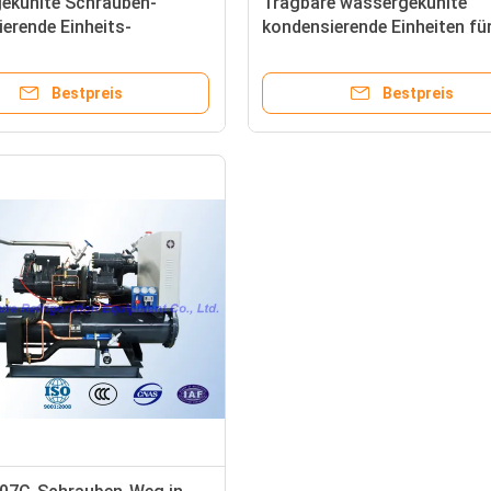
ekühlte Schrauben-
Tragbare wassergekühlte
erende Einheits-
kondensierende Einheiten fü
ng R404a Danfoss
Handelsnahrungsmittelabkü
Bestpreis
Bestpreis