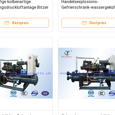
ige kolbenartige
Handelsexplosions-
gsdruckluftanlage Bitzer
Gefrierschrank-wassergeküh
a-
Kühler, Abkühlungs-Kompre
onsgefrierschränke
Gestell
Bestpreis
Bestpreis