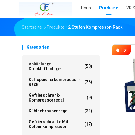
Haus
Produkte
VR 
Startseite
Produkte
2 Stufen Kompressor-Rack
Kategorien
Hot
Abkühlungs-
(50)
Druckluftanlage
Kaltspeicherkompressor-
(26)
Rack
Gefrierschrank-
(9)
Kompressorregal
Kühlschraubenregal
(32)
Gefrierschranke Mit
(17)
Kolbenkompressor