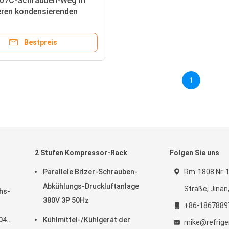
07C-Schrauben-Weg in
eren kondensierenden
 hohe Leistungsfähigkeit
Bestpreis
1
2 Stufen Kompressor-Rack
Folgen Sie uns
Parallele Bitzer-Schrauben-
Rm-1808 Nr. 
Abkühlungs-Druckluftanlage
Straße, Jinan
hs-
380V 3P 50Hz
+86-1867889
04a,
Kühlmittel-/Kühlgerät der
mike@refrige