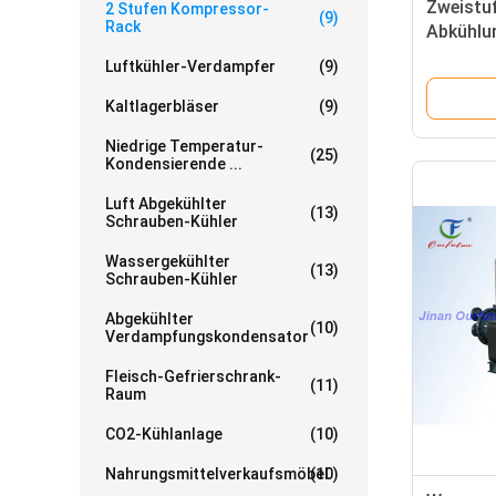
Zweistuf
2 Stufen Kompressor-
(9)
Rack
Abkühlun
für R404
Luftkühler-Verdampfer
(9)
Explosi
Kaltlagerbläser
(9)
Niedrige Temperatur-
(25)
Kondensierende ...
Luft Abgekühlter
(13)
Schrauben-Kühler
Wassergekühlter
(13)
Schrauben-Kühler
Abgekühlter
(10)
Verdampfungskondensator
Fleisch-Gefrierschrank-
(11)
Raum
CO2-Kühlanlage
(10)
Nahrungsmittelverkaufsmöbel
(10)