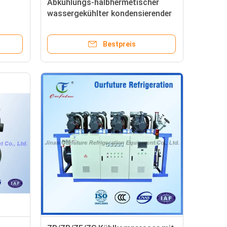
Abkühlungs-halbhermetischer
wassergekühlter kondensierender
and
Einheiten PLC
Bestpreis