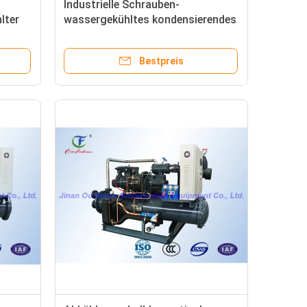
Industrielle Schrauben-
lter
wassergekühltes kondensierendes
ssor-
Einheits-Kühlmittel R404a/R22
Bestpreis