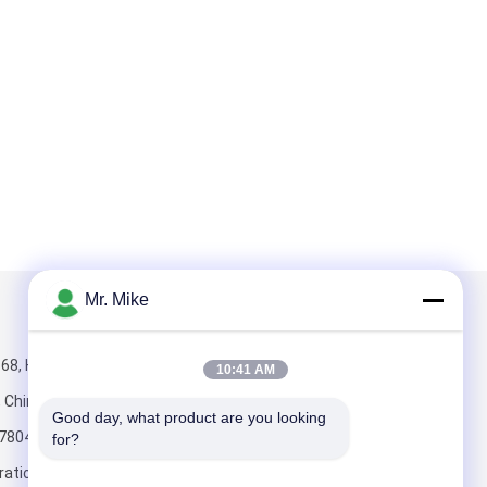
Mr. Mike
Mailen Sie uns
168, Huayuan-
10:41 AM
, China, 250100
Good day, what product are you looking 
7804
for?
rationcompressorunit.com