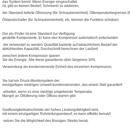
das System trennt. Wenn Energie eingeschaltet
ist, gibt es keinen Bedarf, Schmieröl zu addieren,
der Standard lieferte Ölheizung (für Schraubeneinheit), Öltemperaturbegrenzer 
Ölstandschalter (für Schraubeneinheit), etc. können die Funktion schützen.
Der plc-Prüfer ist eine Standard zur Verfügung
gestellte Komponente. Er kann den Kompressor automatisch entscheiden
die verwendet zu werden Quantität basierte auf tatsächlichem Bedarf der
abkühlenden Kapazität, Durchschnitt berechnen der Laufzeit
zwischen jedem Kompressor sparen
Sie die Energie. Alle diese garantieren über längerem 30%
Verwendung als kondensierende Einheit des einzelnen Kompressors.
Sie hat ein Druck-Monitorsystem der
einzigartigen niedrigen Umwelt kondensierendes, das einem Stall garantiert
arbeiten, wenn es eine niedrige umgebende Temperatur,
Mangel an Ölfütterung oder Ölfluss warnin gibt
Gasflüssigkeitsabscheider der hohen Leistungsfähigkeit wird,
mit einem einzigartigen Rohrleitungsentwurf, es kann effektiv benutzt
setzen Sie die Möglichkeit des flüssigen Streiks herab.