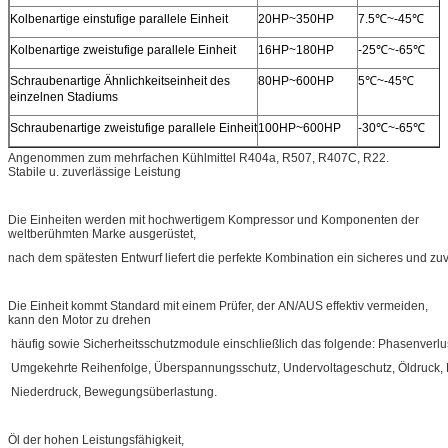
Kolbenartige einstufige parallele Einheit
20HP~350HP
7.5℃~-45℃
Kolbenartige zweistufige parallele Einheit
16HP~180HP
-25℃~-65℃
Schraubenartige Ähnlichkeitseinheit des
80HP~600HP
5℃~-45℃
einzelnen Stadiums
Schraubenartige zweistufige parallele Einheit
100HP~600HP
-30℃~-65℃
Angenommen zum mehrfachen Kühlmittel R404a, R507, R407C, R22.
Stabile u. zuverlässige Leistung
Die Einheiten werden mit hochwertigem Kompressor und Komponenten der
weltberühmten Marke ausgerüstet,
nach dem spätesten Entwurf liefert die perfekte Kombination ein sicheres und zu
Die Einheit kommt Standard mit einem Prüfer, der AN/AUS effektiv vermeiden,
kann den Motor zu drehen
häufig sowie Sicherheitsschutzmodule einschließlich das folgende: Phasenverlu
Umgekehrte Reihenfolge, Überspannungsschutz, Undervoltageschutz, Öldruck,
Niederdruck, Bewegungsüberlastung.
Öl der hohen Leistungsfähigkeit,