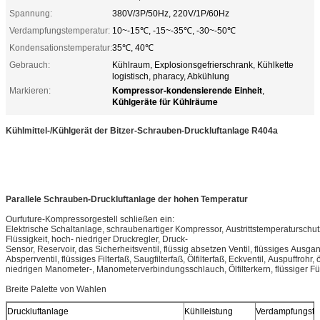
Spannung:
380V/3P/50Hz, 220V/1P/60Hz
Verdampfungstemperatur:
10~-15℃, -15~-35℃, -30~-50℃
Kondensationstemperatur:
35℃, 40℃
Gebrauch:
Kühlraum, Explosionsgefrierschrank, Kühlkette
logistisch, pharacy, Abkühlung
Kompressor-kondensierende Einheit
Markieren:
,
Kühlgeräte für Kühlräume
Kühlmittel-/Kühlgerät der Bitzer-Schrauben-Druckluftanlage R404a
Parallele Schrauben-Druckluftanlage der hohen Temperatur
Ourfuture-Kompressorgestell schließen ein:
Elektrische Schaltanlage, schraubenartiger Kompressor, Austrittstemperaturschutz,
Flüssigkeit, hoch- niedriger Druckregler, Druck-
Sensor, Reservoir, das Sicherheitsventil, flüssig absetzen Ventil, flüssiges Aus
Absperrventil, flüssiges Filterfaß, Saugfilterfaß, Ölfilterfaß, Eckventil, Auspuffrohr,
niedrigen Manometer-, Manometerverbindungsschlauch, Ölfilterkern, flüssiger Fütt
Breite Palette von Wahlen
Druckluftanlage
Kühlleistung
Verdampfungste