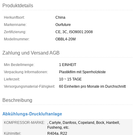
Produktdetails
Herkunftsort:
China
Markenname:
Ourfuture
Zertifizierung:
CE, 3C, ISO9001:2008
Modellnummer:
OBBL4-20M
Zahlung und Versand AGB
Min Bestellmenge:
1 EINHEIT
Verpackung Informationen:
Plastikfilm mit Sperrholzkiste
Lieferzeit:
10 ~ 15 TAGE
Versorgungsmaterial-Fähigkeit:
60 Einheiten pro Monate im Durchschnitt
Beschreibung
Abkühlungs-Druckluftanlage
KOMPRESSOR-MARKE:
, Carlyle, Danfoss, Copeland, Bock, Hanbell,
Fusheng, etc.
Kühlmittel:
R404a, R22