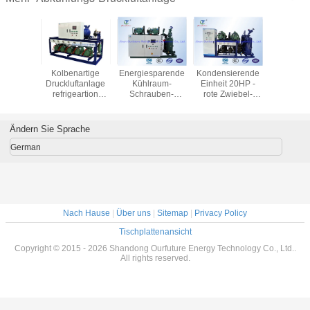
mpressor
Kolbenartige
Energiesparende
Kondensierende
Geflüg
g Bitzer
Druckluftanlage
Kühlraum-
Einheit 20HP -
Blastha
04a
refrigeartion
Schrauben-
rote Zwiebel-
Kühlkomp
ucht für
R404a Bitzer für
Druckluftanlage
Kühlraum Bitzer
Einheit Kü
8℃
Kühlraum der
Pharacy mit PLC-
Kühlleistung
R40
ühlraum
Frucht 2℃
Sicherheitsautosteuerung
350HP
Ändern Sie Sprache
ark
German
Nach Hause
|
Über uns
|
Sitemap
|
Privacy Policy
Tischplattenansicht
Copyright © 2015 - 2026 Shandong Ourfuture Energy Technology Co., Ltd..
All rights reserved.