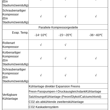
(Ein
Stadium/zweistufig)
Schraubenartiger
Kompressor
√
√
√
(Ein
Stadium/zweistufig)
Parallele Kompressorgestelle
Evap. Temp.
-14~10℃
-15~-35℃
-36~-60℃
Rollenart
√
√
Kompressor
Kolbenartiger
Kompressor
√
√
√
(Ein
Stadium/zweistufig)
Schraubenartiger
Kompressor
√
√
√
(Ein
Stadium/zweistufig)
Kühlanlage direkter Expansion Freons
Freon-Fasspumpen-/-DruckausgleichstankKühlanlage
Verfügbare
SalzlösungsKühlanlage (Freon/Glykol/Calciumchlorid)
Kühlanlage
CO2 als abkühlende zweitenskühlanlage
CO2 Kaskadensystem