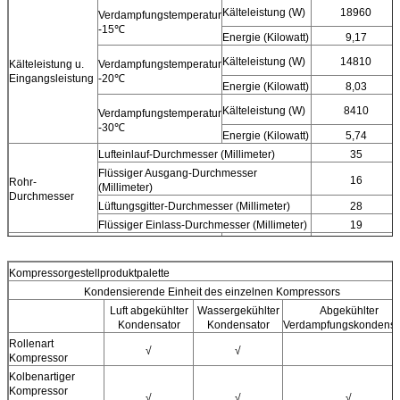
Kälteleistung (W)
18960
Verdampfungstemperatur
-15℃
Energie (Kilowatt)
9,17
Kälteleistung (W)
14810
Kälteleistung u.
Verdampfungstemperatur
Eingangsleistung
-20℃
Energie (Kilowatt)
8,03
Kälteleistung (W)
8410
Verdampfungstemperatur
-30℃
Energie (Kilowatt)
5,74
Lufteinlauf-Durchmesser (Millimeter)
35
Flüssiger Ausgang-Durchmesser
16
Rohr-
(Millimeter)
Durchmesser
Lüftungsgitter-Durchmesser (Millimeter)
28
Flüssiger Einlass-Durchmesser (Millimeter)
19
L (Millimeter)
1200
Maß
W (Millimeter)
1080
Kompressorgestellproduktpalette
H (Millimeter)
1600
Kondensierende Einheit des einzelnen Kompressors
Luft abgekühlter
Wassergekühlter
Abgekühlter
Kondensator
Kondensator
Verdampfungskondensa
Rollenart
√
√
Kompressor
Kolbenartiger
Kompressor
√
√
√