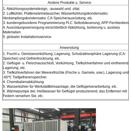
Andere Produkte u. Service
1. Abkühlungssystemdesign, -auswahl und -zitat.
2. Luftkühler, Plattenwärmetauscher, Wasserkühlungskondensator,
Verdampfungskondensator, CA-Speicherausrüstung, etc.
3. kundengebundene Programmierung PLC Selbststeuerung, APP-Fernbedienu
4. Ausrüstungsversorgung einschließlich Abkühlung, Isolierung u. auxilary
Materialien.
5. globaler Installationsservice.
Anwendung
1. Frucht u. Gemüsevorkühlung, Lagerung, Schutzatmosphäre Lagerung (CA-
Speicher) und Gefriertrocknung, etc.
2. Geflügel- u. Fleischausschluß, Vorkühlung, Tiefkühlverfahren und einfrierende
Lagerung, etc.
3. Tiefkühlverfahren der Meeresfrüchte (Fische u. Garnele, usw.), Lagerung und
-60℃ Tiefgefrierenspeicher.
4. Chemikalienabkühlung.
5. Wasserkühler für Werkstattklimaanlage, die Geflügelverarbeitung, etc.
6. Wärmepumpe der, Heißwasser für Geflügel produzierend, das Entfernen mit
Federn versehen Sie, etc.
Was wir nicht tun
1. Wir tun nicht Ammoniak bezogene Kühlanlage.
2. Werbungsklimaanlage.
3. Luftkompressor.
Medien u. Kontaktdaten Socia