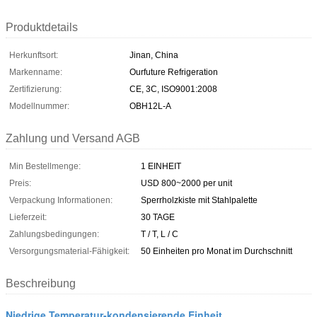
Produktdetails
Herkunftsort:
Jinan, China
Markenname:
Ourfuture Refrigeration
Zertifizierung:
CE, 3C, ISO9001:2008
Modellnummer:
OBH12L-A
Zahlung und Versand AGB
Min Bestellmenge:
1 EINHEIT
Preis:
USD 800~2000 per unit
Verpackung Informationen:
Sperrholzkiste mit Stahlpalette
Lieferzeit:
30 TAGE
Zahlungsbedingungen:
T / T, L / C
Versorgungsmaterial-Fähigkeit:
50 Einheiten pro Monat im Durchschnitt
Beschreibung
Niedrige Temperatur-kondensierende Einheit