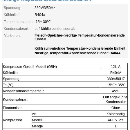
Spannung:
380V/3/50Hz
Kühlmittel:
R404a
Temperaturspanne:
-15~-30℃
Kondensatorart:
Luft kühlte condenseer ab
Fleisch-Speicher-niedrige Temperatur-kondensierende
Markieren:
Einheit
,
Kühlraum-niedrige Temperatur-kondensierende Einheit
,
Niedrige Temperatur-kondensierende Einheit R404A
Kompressor-Gestell-Modell (OBH)
12L-A
Kühlmittel
R404A
Spannung
380V/50HZ
Te (℃)
-15℃~-35℃
Kondensationstemperatur
45℃
Luft abgekühlter
Kondensatorart
Kondensator
Ekonomiser
Ohne
Art
Kolbenartig
Kompressor
Modell
4PES12Y
Menge
1