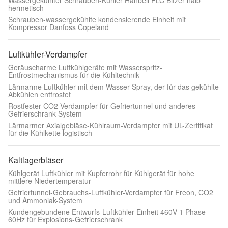
Wassergekühlter Schrauben-Kühler Hanbell PLC Bitzer halb
hermetisch
Schrauben-wassergekühlte kondensierende Einheit mit
Kompressor Danfoss Copeland
Luftkühler-Verdampfer
Geräuscharme Luftkühlgeräte mit Wasserspritz-
Entfrostmechanismus für die Kühltechnik
Lärmarme Luftkühler mit dem Wasser-Spray, der für das gekühlte
Abkühlen entfrostet
Rostfester CO2 Verdampfer für Gefriertunnel und anderes
Gefrierschrank-System
Lärmarmer Axialgebläse-Kühlraum-Verdampfer mit UL-Zertifikat
für die Kühlkette logistisch
Kaltlagerbläser
Kühlgerät Luftkühler mit Kupferrohr für Kühlgerät für hohe
mittlere Niedertemperatur
Gefriertunnel-Gebrauchs-Luftkühler-Verdampfer für Freon, CO2
und Ammoniak-System
Kundengebundene Entwurfs-Luftkühler-Einheit 460V 1 Phase
60Hz für Explosions-Gefrierschrank