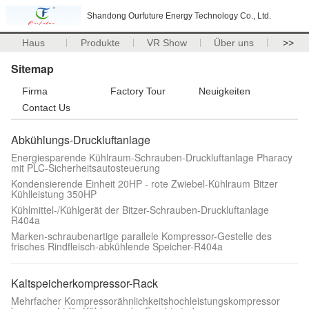
Shandong Ourfuture Energy Technology Co., Ltd.
Haus
Produkte
VR Show
Über uns
>>
Sitemap
Firma
Factory Tour
Neuigkeiten
Contact Us
Abkühlungs-Druckluftanlage
Energiesparende Kühlraum-Schrauben-Druckluftanlage Pharacy
mit PLC-Sicherheitsautosteuerung
Kondensierende Einheit 20HP - rote Zwiebel-Kühlraum Bitzer
Kühlleistung 350HP
Kühlmittel-/Kühlgerät der Bitzer-Schrauben-Druckluftanlage
R404a
Marken-schraubenartige parallele Kompressor-Gestelle des
frisches Rindfleisch-abkühlende Speicher-R404a
Kaltspeicherkompressor-Rack
Mehrfacher Kompressorähnlichkeitshochleistungskompressor