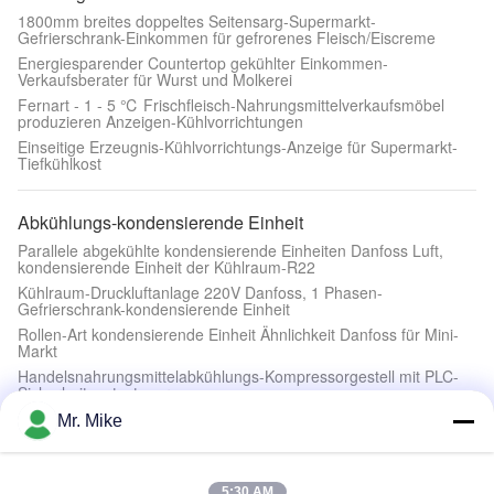
1800mm breites doppeltes Seitensarg-Supermarkt-
Gefrierschrank-Einkommen für gefrorenes Fleisch/Eiscreme
Energiesparender Countertop gekühlter Einkommen-
Verkaufsberater für Wurst und Molkerei
Fernart - 1 - 5 ℃ Frischfleisch-Nahrungsmittelverkaufsmöbel
produzieren Anzeigen-Kühlvorrichtungen
Einseitige Erzeugnis-Kühlvorrichtungs-Anzeige für Supermarkt-
Tiefkühlkost
Abkühlungs-kondensierende Einheit
Parallele abgekühlte kondensierende Einheiten Danfoss Luft,
kondensierende Einheit der Kühlraum-R22
Kühlraum-Druckluftanlage 220V Danfoss, 1 Phasen-
Gefrierschrank-kondensierende Einheit
Rollen-Art kondensierende Einheit Ähnlichkeit Danfoss für Mini-
Markt
Handelsnahrungsmittelabkühlungs-Kompressorgestell mit PLC-
Sicherheitsautosteuerung
Mr. Mike
Andere
5 Tonnen pro Tag hocheffiziente Meereswasser-Flach-
5:30 AM