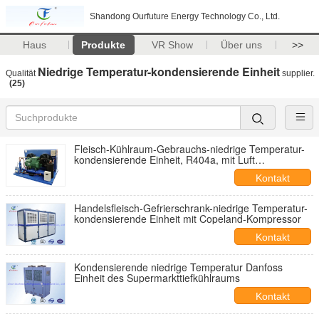
Shandong Ourfuture Energy Technology Co., Ltd.
Haus
Produkte
VR Show
Über uns
>>
Niedrige Temperatur-kondensierende Einheit
Qualität
supplier.
(25)
Fleisch-Kühlraum-Gebrauchs-niedrige Temperatur-
kondensierende Einheit, R404a, mit Luft
abgekühltem Kondensator, Digital-Thermostat
Kontakt
Handelsfleisch-Gefrierschrank-niedrige Temperatur-
kondensierende Einheit mit Copeland-Kompressor
Kontakt
Kondensierende niedrige Temperatur Danfoss
Einheit des Supermarkttiefkühlraums
Kontakt