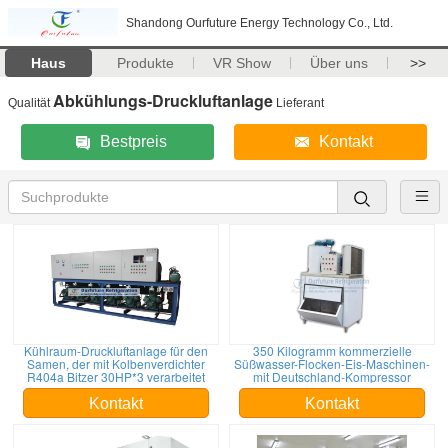
Shandong Ourfuture Energy Technology Co., Ltd.
Haus
Produkte
VR Show
Über uns
>>
Abkühlungs-Druckluftanlage
Qualität
Lieferant
Bestpreis
Kontakt
Kühlraum-Druckluftanlage für den
350 Kilogramm kommerzielle
Samen, der mit Kolbenverdichter
Süßwasser-Flocken-Eis-Maschinen-
R404a Bitzer 30HP*3 verarbeitet
mit Deutschland-Kompressor
Kontakt
Kontakt