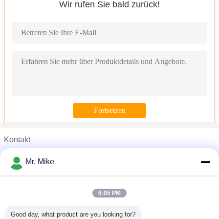
Wir rufen Sie bald zurück!
Kontakt
Mr. Mike
Mr. Mike
Telefon :
0086-531-86550406
6:05 PM
Kühlraum-Kühlanlage-Verdampfungskondensator-Kühler-Entwurfs
Good day, what product are you looking for?
Niedrige Temperatur-kondensierende Einheit R404a Invotech für