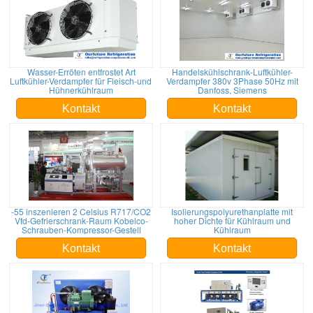
Wasser-Erröten entfrostet Art
Handelskühlschrank-Luftkühler-
Luftkühler-Verdampfer für Fleisch-und
Verdampfer 380v 3Phase 50Hz mit
Hühnerkühlraum
Danfoss, Siemens
Kontakt
Kontakt
-55 inszenieren 2 Celsius R717/CO2
Isolierungspolyurethanplatte mit
Vfd-Gefrierschrank-Raum Kobelco-
hoher Dichte für Kühlraum und
Schrauben-Kompressor-Gestell
Kühlraum
Kontakt
Kontakt