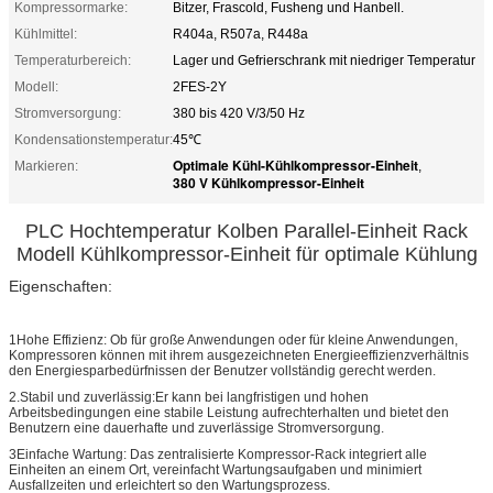
Kompressormarke:
Bitzer, Frascold, Fusheng und Hanbell.
Kühlmittel:
R404a, R507a, R448a
Temperaturbereich:
Lager und Gefrierschrank mit niedriger Temperatur
Modell:
2FES-2Y
Stromversorgung:
380 bis 420 V/3/50 Hz
Kondensationstemperatur:
45℃
Optimale Kühl-Kühlkompressor-Einheit
Markieren:
,
380 V Kühlkompressor-Einheit
PLC Hochtemperatur Kolben Parallel-Einheit Rack
Modell Kühlkompressor-Einheit für optimale Kühlung
Eigenschaften:
1Hohe Effizienz: Ob für große Anwendungen oder für kleine Anwendungen,
Kompressoren können mit ihrem ausgezeichneten Energieeffizienzverhältnis
den Energiesparbedürfnissen der Benutzer vollständig gerecht werden.
2.Stabil und zuverlässig:Er kann bei langfristigen und hohen
Arbeitsbedingungen eine stabile Leistung aufrechterhalten und bietet den
Benutzern eine dauerhafte und zuverlässige Stromversorgung.
3Einfache Wartung: Das zentralisierte Kompressor-Rack integriert alle
Einheiten an einem Ort, vereinfacht Wartungsaufgaben und minimiert
Ausfallzeiten und erleichtert so den Wartungsprozess.