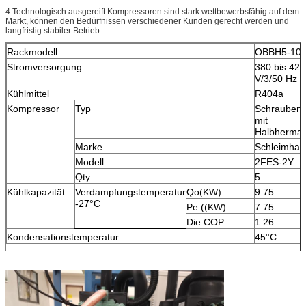
4.Technologisch ausgereift:Kompressoren sind stark wettbewerbsfähig auf dem
Markt, können den Bedürfnissen verschiedener Kunden gerecht werden und
langfristig stabiler Betrieb.
Rackmodell
OBBH5-10
Stromversorgung
380 bis 420
V/3/50 Hz
Kühlmittel
R404a
Kompressor
Typ
Schraubena
mit
Halbhermat
Marke
Schleimhau
Modell
2FES-2Y
Qty
5
Kühlkapazität
Verdampfungstemperatur
Qo(KW)
9.75
-27°C
Pe ((KW)
7.75
Die COP
1.26
Kondensationstemperatur
45°C