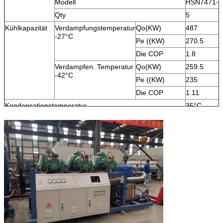
Modell
HSN7471-7
Qty
5
Kühlkapazität
Verdampfungstemperatur
Qo(KW)
487
-27°C
Pe ((KW)
270.5
Die COP
1.8
Verdampfen. Temperatur
Qo(KW)
259.5
-42°C
Pe ((KW)
235
Die COP
1.11
Kondensationstemperatur
35°C