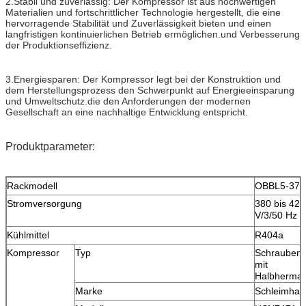
2.Stabil und zuverlässig: Der Kompressor ist aus hochwertigen
Materialien und fortschrittlicher Technologie hergestellt, die eine
hervorragende Stabilität und Zuverlässigkeit bieten und einen
langfristigen kontinuierlichen Betrieb ermöglichen.und Verbesserung
der Produktionseffizienz.
3.Energiesparen: Der Kompressor legt bei der Konstruktion und
dem Herstellungsprozess den Schwerpunkt auf Energieeinsparung
und Umweltschutz.die den Anforderungen der modernen
Gesellschaft an eine nachhaltige Entwicklung entspricht.
Produktparameter:
Rackmodell
OBBL5-375
Stromversorgung
380 bis 420
V/3/50 Hz
Kühlmittel
R404a
Kompressor
Typ
Schraubena
mit
Halbhermat
Marke
Schleimhau