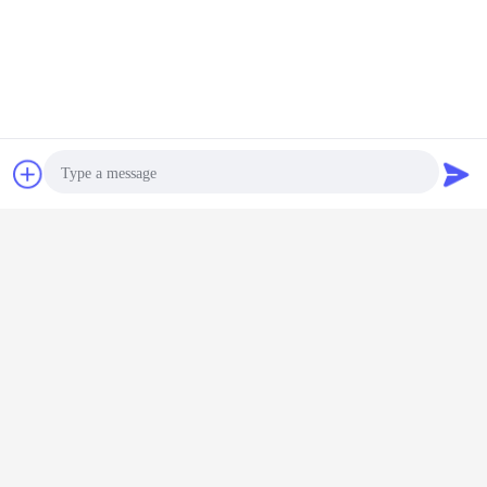
Plaudern
Referenzen
kondensierende Einheit des Gefrierschranks
Umbauten:
,
Kühlgeräte des kühlen Raumes
Luft abgekühlte Rollenkühler
,
Photo
Erhalten Sie den besten Preis für
Video Call
Audio Call
Anpassungsfähiger
Schraubkompressor R404a
Kühlmittel / Kühlgerät