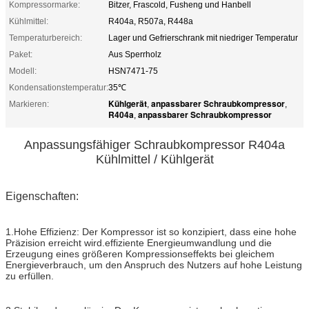
Kompressormarke:
Bitzer, Frascold, Fusheng und Hanbell
Kühlmittel:
R404a, R507a, R448a
Temperaturbereich:
Lager und Gefrierschrank mit niedriger Temperatur
Paket:
Aus Sperrholz
Modell:
HSN7471-75
Kondensationstemperatur:
35℃
Kühlgerät
anpassbarer Schraubkompressor
Markieren:
,
,
R404a
anpassbarer Schraubkompressor
,
Anpassungsfähiger Schraubkompressor R404a
Kühlmittel / Kühlgerät
Eigenschaften:
1.Hohe Effizienz: Der Kompressor ist so konzipiert, dass eine hohe
Präzision erreicht wird.effiziente Energieumwandlung und die
Erzeugung eines größeren Kompressionseffekts bei gleichem
Energieverbrauch, um den Anspruch des Nutzers auf hohe Leistung
zu erfüllen.