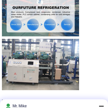
Abkühlungskondensatoreinheit
danfoss
Umbauten:
,
,
Kühlgeräte für Kühlräume
Mr. Mike