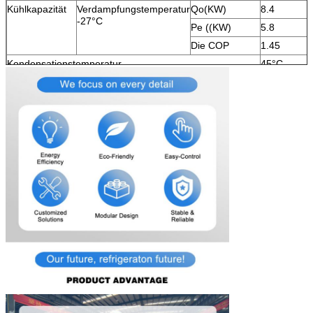
Kühlkapazität
Verdampfungstemperatur
Qo(KW)
8.4
-27°C
Pe ((KW)
5.8
Die COP
1.45
Kondensationstemperatur
45°C