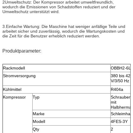
2Umweltschutz: Der Kompressor arbeitet umweltfreundlich,
wodurch die Emissionen von Schadstoffen reduziert und der
Umweltschutz unterstützt wird.
3.Einfache Wartung: Die Maschine hat weniger anfällige Teile und
arbeitet sicher und zuverlässig, wodurch die Wartungskosten und
die Zeit für die Benutzer erheblich reduziert werden.
Produktparameter:
Rackmodell
OBBH2-6L
Stromversorgung
380 bis 420
V/3/50 Hz
Kühlmittel
R404a
Kompressor
Typ
Schraubena
mit
Halbhermat
Marke
Schleimhau
Modell
4FES-3Y
Qty
2