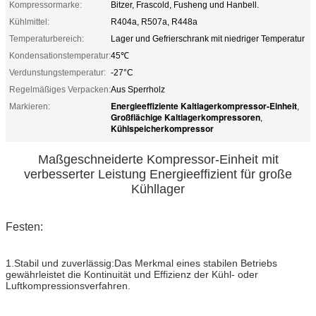
Kompressormarke:
Bitzer, Frascold, Fusheng und Hanbell.
Kühlmittel:
R404a, R507a, R448a
Temperaturbereich:
Lager und Gefrierschrank mit niedriger Temperatur
Kondensationstemperatur:
45℃
Verdunstungstemperatur:
-27°C
Regelmäßiges Verpacken:
Aus Sperrholz
Energieeffiziente Kaltlagerkompressor-Einheit
Markieren:
,
Großflächige Kaltlagerkompressoren
,
Kühlspeicherkompressor
Maßgeschneiderte Kompressor-Einheit mit
verbesserter Leistung Energieeffizient für große
Kühllager
Festen:
1.Stabil und zuverlässig:Das Merkmal eines stabilen Betriebs
gewährleistet die Kontinuität und Effizienz der Kühl- oder
Luftkompressionsverfahren.