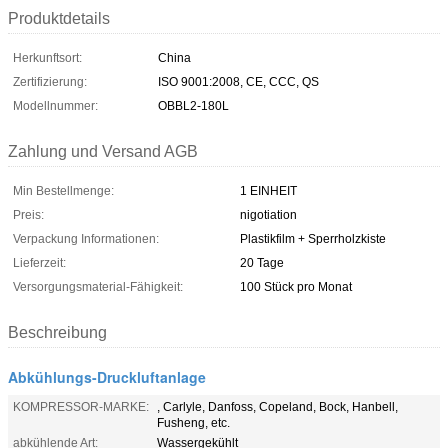
Produktdetails
Herkunftsort:
China
Zertifizierung:
ISO 9001:2008, CE, CCC, QS
Modellnummer:
OBBL2-180L
Zahlung und Versand AGB
Min Bestellmenge:
1 EINHEIT
Preis:
nigotiation
Verpackung Informationen:
Plastikfilm + Sperrholzkiste
Lieferzeit:
20 Tage
Versorgungsmaterial-Fähigkeit:
100 Stück pro Monat
Beschreibung
Abkühlungs-Druckluftanlage
KOMPRESSOR-MARKE:
, Carlyle, Danfoss, Copeland, Bock, Hanbell,
Fusheng, etc.
abkühlende Art:
Wassergekühlt