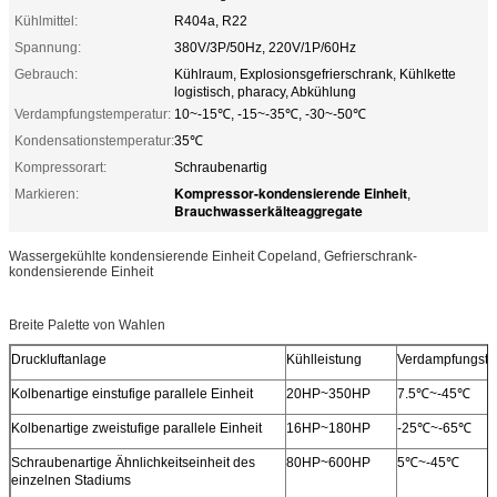
Kühlmittel:
R404a, R22
Spannung:
380V/3P/50Hz, 220V/1P/60Hz
Gebrauch:
Kühlraum, Explosionsgefrierschrank, Kühlkette
logistisch, pharacy, Abkühlung
Verdampfungstemperatur:
10~-15℃, -15~-35℃, -30~-50℃
Kondensationstemperatur:
35℃
Kompressorart:
Schraubenartig
Kompressor-kondensierende Einheit
Markieren:
,
Brauchwasserkälteaggregate
Wassergekühlte kondensierende Einheit Copeland, Gefrierschrank-
kondensierende Einheit
Breite Palette von Wahlen
Druckluftanlage
Kühlleistung
Verdampfungste
Kolbenartige einstufige parallele Einheit
20HP~350HP
7.5℃~-45℃
Kolbenartige zweistufige parallele Einheit
16HP~180HP
-25℃~-65℃
Schraubenartige Ähnlichkeitseinheit des
80HP~600HP
5℃~-45℃
einzelnen Stadiums