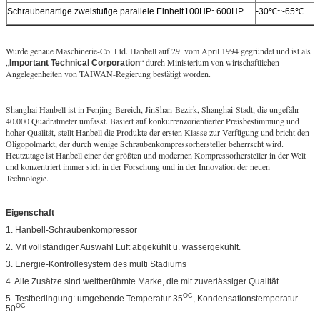
Schraubenartige zweistufige parallele Einheit
100HP~600HP
-30℃~-65℃
Wurde genaue Maschinerie-Co. Ltd. Hanbell auf 29. vom April 1994 gegründet und ist als
„
“ durch Ministerium von wirtschaftlichen
Important Technical Corporation
Angelegenheiten von TAIWAN-Regierung bestätigt worden.
Shanghai Hanbell ist in Fenjing-Bereich, JinShan-Bezirk, Shanghai-Stadt, die ungefähr
40.000 Quadratmeter umfasst. Basiert auf konkurrenzorientierter Preisbestimmung und
hoher Qualität, stellt Hanbell die Produkte der ersten Klasse zur Verfügung und bricht den
Oligopolmarkt, der durch wenige Schraubenkompressorhersteller beherrscht wird.
Heutzutage ist Hanbell einer der größten und modernen Kompressorhersteller in der Welt
und konzentriert immer sich in der Forschung und in der Innovation der neuen
Technologie.
Eigenschaft
1. Hanbell-Schraubenkompressor
2. Mit vollständiger Auswahl Luft abgekühlt u. wassergekühlt.
3. Energie-Kontrollesystem des multi Stadiums
4. Alle Zusätze sind weltberühmte Marke, die mit zuverlässiger Qualität.
OC
5. Testbedingung: umgebende Temperatur 35
, Kondensationstemperatur
OC
50