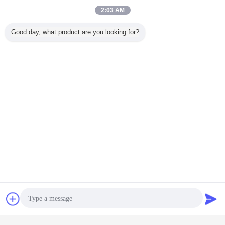
2:03 AM
Good day, what product are you looking for?
Abkühlungskondensatoreinheit
danfoss
Umbauten:
,
,
Kühlgeräte für Kühlräume
Erhalten Sie den besten Preis für
Fachmann-paralleler Kompressor
beansprucht Gefrierschrank-
Kompressor-langlebiges Gut
stark
Fortsetzen
Plaudern
Referenzen
Abkühlungs-Druckluftanlage
Mehr