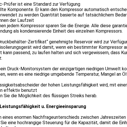
c-Prüfer ist eine Standard zur Verfügung
llte Komponente. Er kann den Kompressor automatisch entsche
erwendet zu werden Quantität basierte auf tatsächlichem Bedar
hnen der Laufzeit
en jedem Kompressor sparen Sie die Energie. Alle diese garant
ndung als kondensierende Einheit des einzelnen Kompressors.
ruckbehälter-Zertifikat“ genehmigte Reservoir wird zur Verfügu
isolierungsgerät wird damit, wenn ein bestimmter Kompressor au
t kann passend, zu laufen halten und sich vergewissern, dass K
z.
 ein Druck-Monitorsystem der einzigartigen niedrigen Umwelt ko
en, wenn es eine niedrige umgebende Temperatur, Mangel an Ölf
ssigkeitsabscheider der hohen Leistungsfähigkeit wird, mit eine
n effektiv benutzt
 Sie die Möglichkeit des flüssigen Streiks herab.
Leistungsfähigkeit u. Energieeinsparung
 eines enormen Nachfrageunterschieds zwischen Jahreszeiten fü
Sie eine hochrangige Steuerung für die Kapazität, damit die Einh