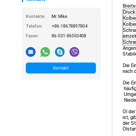
Breit
Druck
Kontakte:
Mr. Mike
Kolben
Kolben
Telefon:
+86-18678897804
Schra
einze
Faxen:
86-531-86550408
Schrau
Angen
Stabil
Die E
Kontakt
nach d
Die E
häufig
Umgek
Niede
Öl der
ist, g
der St
Ölstan