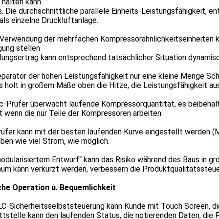
 halten kann
 Die durchschnittliche parallele Einheits-Leistungsfähigkeit, e
als einzelne Druckluftanlage.
 Verwendung der mehrfachen Kompressorähnlichkeitseinheiten k
gung stellen
ungsertrag kann entsprechend tatsächlicher Situation dynamisc
parator der hohen Leistungsfähigkeit nur eine kleine Menge Sch
 holt in großem Maße oben die Hitze, die Leistungsfähigkeit au
lc-Prüfer überwacht laufende Kompressorquantität, es beibehäl
 wenn die nur Teile der Kompressoren arbeiten.
rüfer kann mit der besten laufenden Kurve eingestellt werden (
ben wie viel Strom, wie möglich.
odularisiertem Entwurf“ kann das Risiko während des Baus in g
um kann verkürzt werden, verbessern die Produktqualitätssteue
che Operation u. Bequemlichkeit
LC-Sicherheitsselbststeuerung kann Kunde mit Touch Screen, d
tstelle kann den laufenden Status, die notierenden Daten, die