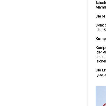
falsc
Alarmi
Die re
Dank d
das S
Kompa
Kompon
der An
und m
sicher
Die E
gewer