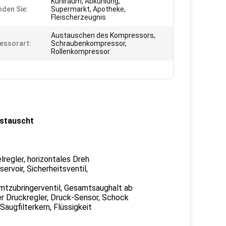
Kühlraum, Abkühlung,
den Sie:
Supermarkt, Apotheke,
Fleischerzeugnis
Austauschen des Kompressors,
essorart:
Schraubenkompressor,
Rollenkompressor
ustauscht
elregler, horizontales Dreh
servoir, Sicherheitsventil,
amtzubringerventil, Gesamtsaughalt ab
ger Druckregler, Druck-Sensor, Schock
augfilterkern, Flüssigkeit