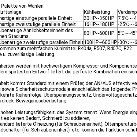
e Palette von Wahlen
luftanlage
Kühlleistung
Verdamp
artige einstufige parallele Einheit
20HP~350HP
7.5℃~-
artige zweistufige parallele Einheit
16HP~180HP
-25℃~-
ubenartige Ähnlichkeitseinheit des
80HP~600HP
5℃~-45
lnen Stadiums
benartige zweistufige parallele Einheit
100HP~600HP
-30℃~-
ommen zum mehrfachen Kühlmittel R404a, R507, R407C, R22.
e u. zuverlässige Leistung
inheiten werden mit hochwertigem Kompressor und Komponente
em spätesten Entwurf liefert die perfekte Kombination ein sic
inheit kommt Standard mit einem Prüfer, der AN/AUS effektiv v
 sowie Sicherheitsschutzmodule einschließlich das folgende: P
ehrte Reihenfolge, Überspannungsschutz, Undervoltageschutz,
rdruck, Bewegungsüberlastung.
 hohen Leistungsfähigkeit, das System trennt. Wenn Energie ei
ibt es keinen Bedarf, Schmieröl zu addieren,
andard lieferte Ölheizung (für Schraubeneinheit), Öltemperatur
dschalter (für Schraubeneinheit), etc. können die Funktion schü