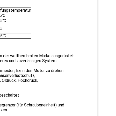
fungstemperatur
45℃
65℃
℃
65℃
n der weltberühmten Marke ausgerüstet,
heres und zuverlässiges System.
ermeiden, kann den Motor zu drehen
hasenverlustschutz,
 Öldruck, Hochdruck,
ngeschaltet
begrenzer (für Schraubeneinheit) und
tzen.