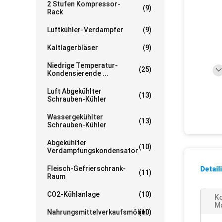
2 Stufen Kompressor-
(9)
Rack
Luftkühler-Verdampfer
(9)
Kaltlagerbläser
(9)
Niedrige Temperatur-
(25)
Kondensierende ...
Luft Abgekühlter
(13)
Schrauben-Kühler
Wassergekühlter
(13)
Schrauben-Kühler
Abgekühlter
(10)
Verdampfungskondensator
Fleisch-Gefrierschrank-
Detail
(11)
Raum
CO2-Kühlanlage
(10)
K
Ma
Nahrungsmittelverkaufsmöbel
(10)