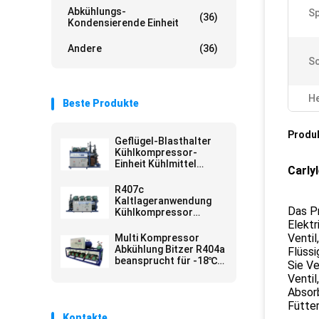
Abkühlungs-
S
(36)
Kondensierende Einheit
Andere
(36)
S
He
Beste Produkte
Produ
Geflügel-Blasthalter
Kühlkompressor-
Einheit Kühlmittel
Carly
R404a
R407c
Kaltlageranwendung
Das Pr
Kühlkompressor
OBBL2-100M zur
Elektr
Vorkühlung von
Ventil
Multi Kompressor
Früchten
Abkühlung Bitzer R404a
Flüssi
beansprucht für -18℃
Sie Ve
Hühnerkühlraum stark
Ventil
Absorb
Fütte
Kontakte