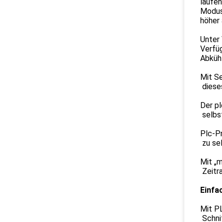
laufen
Modus.
höher 
Unter
Verfü
Abkühl
Mit Se
dieses
Der p
selbst
Plc-P
zu sel
Mit „m
Zeitra
Einfa
Mit P
Schnit