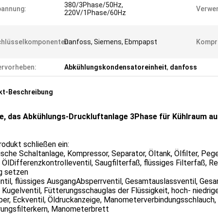
380/3Phase/50Hz,
pannung:
Verwen
220V/1Phase/60Hz
chlüsselkomponenten:
Danfoss, Siemens, Ebmpapst
Kompr
rvorheben:
Abkühlungskondensatoreinheit
,
danfoss
kt-Beschreibung
le, das Abkühlungs-Druckluftanlage 3Phase für Kühlraum a
odukt schließen ein:
ische Schaltanlage, Kompressor, Separator, Öltank, Ölfilter, Peg
, ÖlDifferenzkontrolleventil, Saugfilterfaß, flüssiges Filterfaß, Re
g setzen
ntil, flüssiges AusgangAbsperrventil, Gesamtauslassventil, Ges
, Kugelventil, Fütterungsschauglas der Flüssigkeit, hoch- niedri
er, Eckventil, Öldruckanzeige, Manometerverbindungsschlauch, S
rungsfilterkern, Manometerbrett