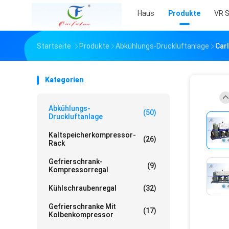
Haus
Produkte
VR 
Startseite
Produkte
Abkühlungs-Druckluftanlage
Car
Kategorien
Abkühlungs-
(50)
Druckluftanlage
Kaltspeicherkompressor-
(26)
Rack
Gefrierschrank-
(9)
Kompressorregal
Kühlschraubenregal
(32)
Gefrierschranke Mit
(17)
Kolbenkompressor