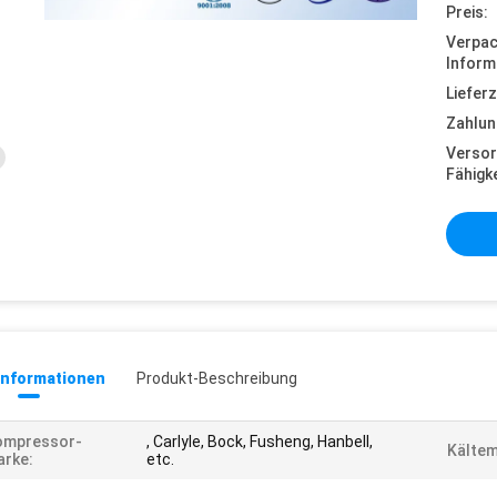
Preis:
Verpa
Inform
Lieferz
Zahlun
Versor
Fähigke
informationen
Produkt-Beschreibung
ompressor-
, Carlyle, Bock, Fusheng, Hanbell,
Kältem
rke:
etc.