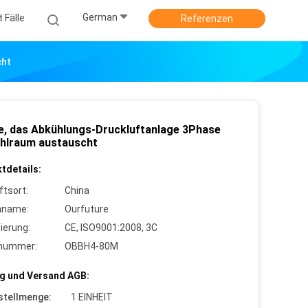
German
 Fälle
Referenzen
cht
le, das Abkühlungs-Druckluftanlage 3Phase
ühlraum austauscht
tdetails:
ftsort:
China
nname:
Ourfuture
zierung:
CE, ISO9001:2008, 3C
lnummer:
OBBH4-80M
g und Versand AGB:
stellmenge:
1 EINHEIT