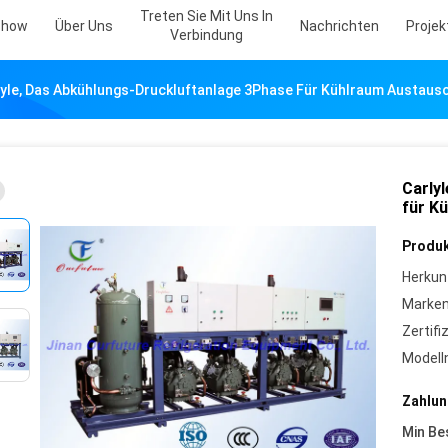
Treten Sie Mit Uns In
Show
Über Uns
Nachrichten
Projekt
Verbindung
lyle, Das Abkühlungs-Druckluftanlage 3Phase Für Kühlraum Austaus
Carly
für K
Produk
Herkun
Marke
Zertifi
Model
Zahlun
Min Be