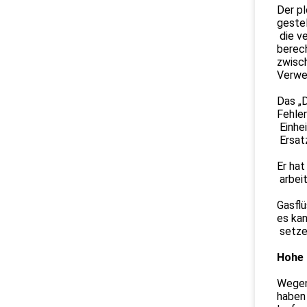
Der pl
geste
die v
berec
zwisch
Verwe
Das „D
Fehler
Einhei
Ersat
Er hat
arbeit
Gasflü
es kan
setzen
Hohe 
Wegen
haben 