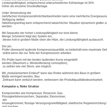
Leistungsfähigkeit, entsprechend unterschiedlicher Kühlanlage ist 30%
höher als einzelne Druckluftanlage.
Unter Verwendung der
mehrfachen Kompressorähnlichkeitseinheiten kann eine mehrfache Energieauss
Verfügung stellen
Abkühlungsertrag kann entsprechend tatsächlicher Situation dynamisch glatter zu
werden.
Mit Separator der hohen Leistungsfähigkeit nur eine kleine
Menge Schmieröl trägt das System ein,
dieses holt in großem Maße oben die Hitze, die Leistungsfähigkeit austauscht.
Der plc-
Prüfer überwacht laufende Kompressorquantität, es beibehält eine maximale Ge
selbst wenn die nur Teile der Kompressoren arbeiten.
Plc-Prüfer kann mit der besten laufenden Kurve eingestellt
werden (Maximum u. Mindestleistung comsuption),
zu selben wie viel Strom, wie möglich.
Mit „modularisiertem Entwurf“ kann das Risiko während des Baus in großem
Maße verringert werden, Bau
Zeitraum kann verkürzt werden, verbessern die Produktqualitätssteuerbarkeit.
Kompakte u. flinke Struktur
Komponenten wie Kompressor, Reservoir, Gas-
Flüssigkeitstrennzeichen, Separator, Ekonomiser,
der
Ansaugkrümmer, flüssige Versorgungsvielfältigkeit, elektrische Regeleinrichtung w
und machen