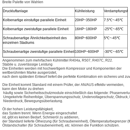
Breite Palette von Wahlen
Druckluftanlage
Kühlleistung
Verdampfungste
Kolbenartige einstufige parallele Einheit
20HP~350HP
7.5℃~-45℃
Kolbenartige zweistufige parallele Einheit
16HP~180HP
-25℃~-65℃
Schraubenartige Ähnlichkeitseinheit des
80HP~600HP
5℃~-45℃
einzelnen Stadiums
Schraubenartige zweistufige parallele Einheit
100HP~600HP
-30℃~-65℃
Angenommen zum mehrfachen Kühlmittel R404a, R507, R407C, R22.
Stabile u. zuverlässige Leistung
Die Einheiten werden mit hochwertigem Kompressor und Komponenten der
weltberühmten Marke ausgerüstet,
nach dem spätesten Entwurf liefert die perfekte Kombination ein sicheres und zu
Die Einheit kommt Standard mit einem Prüfer, der AN/AUS effektiv vermeiden,
kann den Motor zu drehen
häufig sowie Sicherheitsschutzmodule einschließlich das folgende: Phasenverlu
Umgekehrte Reihenfolge, Überspannungsschutz, Undervoltageschutz, Öldruck,
Niederdruck, Bewegungsüberlastung.
Öl der hohen Leistungsfähigkeit,
das System trennt. Wenn Energie eingeschaltet
ist, gibt es keinen Bedarf, Schmieröl zu addieren,
der Standard lieferte Ölheizung (für Schraubeneinheit), Öltemperaturbegrenzer 
Ölstandschalter (für Schraubeneinheit), etc. können die Funktion schützen.