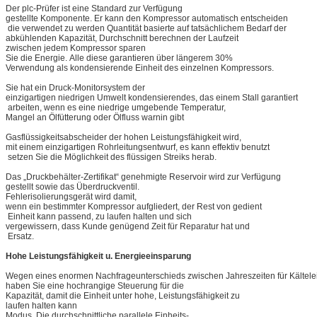
Der plc-Prüfer ist eine Standard zur Verfügung
gestellte Komponente. Er kann den Kompressor automatisch entscheiden
die verwendet zu werden Quantität basierte auf tatsächlichem Bedarf der
abkühlenden Kapazität, Durchschnitt berechnen der Laufzeit
zwischen jedem Kompressor sparen
Sie die Energie. Alle diese garantieren über längerem 30%
Verwendung als kondensierende Einheit des einzelnen Kompressors.
Sie hat ein Druck-Monitorsystem der
einzigartigen niedrigen Umwelt kondensierendes, das einem Stall garantiert
arbeiten, wenn es eine niedrige umgebende Temperatur,
Mangel an Ölfütterung oder Ölfluss warnin gibt
Gasflüssigkeitsabscheider der hohen Leistungsfähigkeit wird,
mit einem einzigartigen Rohrleitungsentwurf, es kann effektiv benutzt
setzen Sie die Möglichkeit des flüssigen Streiks herab.
Das „Druckbehälter-Zertifikat“ genehmigte Reservoir wird zur Verfügung
gestellt sowie das Überdruckventil.
Fehlerisolierungsgerät wird damit,
wenn ein bestimmter Kompressor aufgliedert, der Rest von gedient
Einheit kann passend, zu laufen halten und sich
vergewissern, dass Kunde genügend Zeit für Reparatur hat und
Ersatz.
Hohe Leistungsfähigkeit u. Energieeinsparung
Wegen eines enormen Nachfrageunterschieds zwischen Jahreszeiten für Kältelei
haben Sie eine hochrangige Steuerung für die
Kapazität, damit die Einheit unter hohe, Leistungsfähigkeit zu
laufen halten kann
Modus. Die durchschnittliche parallele Einheits-