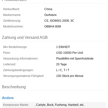
Herkunftsort:
China
Markenname:
Ourfuture
Zertifizierung:
CE, ISO9001:2008, 3C
Modellnummer:
OBBH4-80M
Zahlung und Versand AGB
Min Bestellmenge:
1 EINHEIT
Preis:
USD 10000 Per Unit
Verpackung Informationen:
Plastikfilm mit Sperrholzkiste
Lieferzeit:
20 Tage
Zahlungsbedingungen:
L / C, T / T
Versorgungsmaterial-Fähigkeit:
100 Stück pro Monat
Beschreibung
Andere
Kompressor-Marke:
, Carlyle, Bock, Fusheng, Hanbell, etc.