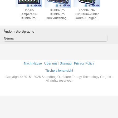
raum-
Höhen-
Kühlraum-
Knoblauch-
Kompre
ftanlage
Temperatur-
Kühlraum-
Kühlraum-kühler
Gestell fü
 Samen,
Kühlraum-
Druckluftanlage-
Raum-Kühlgerät
Tempera
 mit
Druckluftanlage,
niedrige
mit Kompressor
Kühlrau
rdichter
die für Knoblauch-
Temperatur
Hanbell/Bocks
Kolbenverd
Bitzer
Kühlraum
Apples
R40
Ändern Sie Sprache
P*3
austauscht
beitet
German
Nach Hause
|
Über uns
|
Sitemap
|
Privacy Policy
Tischplattenansicht
Copyright © 2015 - 2026 Shandong Ourfuture Energy Technology Co., Ltd..
All rights reserved.