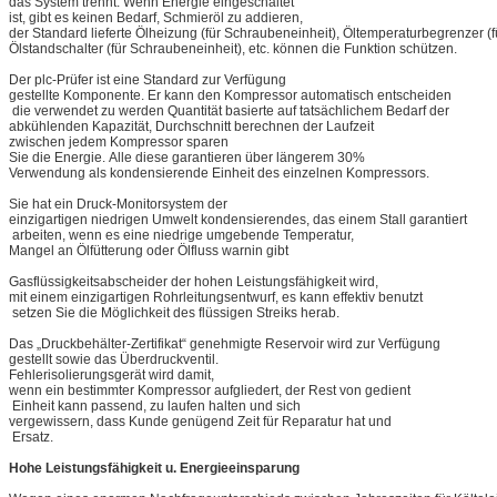
das System trennt. Wenn Energie eingeschaltet
ist, gibt es keinen Bedarf, Schmieröl zu addieren,
der Standard lieferte Ölheizung (für Schraubeneinheit), Öltemperaturbegrenzer 
Ölstandschalter (für Schraubeneinheit), etc. können die Funktion schützen.
Der plc-Prüfer ist eine Standard zur Verfügung
gestellte Komponente. Er kann den Kompressor automatisch entscheiden
die verwendet zu werden Quantität basierte auf tatsächlichem Bedarf der
abkühlenden Kapazität, Durchschnitt berechnen der Laufzeit
zwischen jedem Kompressor sparen
Sie die Energie. Alle diese garantieren über längerem 30%
Verwendung als kondensierende Einheit des einzelnen Kompressors.
Sie hat ein Druck-Monitorsystem der
einzigartigen niedrigen Umwelt kondensierendes, das einem Stall garantiert
arbeiten, wenn es eine niedrige umgebende Temperatur,
Mangel an Ölfütterung oder Ölfluss warnin gibt
Gasflüssigkeitsabscheider der hohen Leistungsfähigkeit wird,
mit einem einzigartigen Rohrleitungsentwurf, es kann effektiv benutzt
setzen Sie die Möglichkeit des flüssigen Streiks herab.
Das „Druckbehälter-Zertifikat“ genehmigte Reservoir wird zur Verfügung
gestellt sowie das Überdruckventil.
Fehlerisolierungsgerät wird damit,
wenn ein bestimmter Kompressor aufgliedert, der Rest von gedient
Einheit kann passend, zu laufen halten und sich
vergewissern, dass Kunde genügend Zeit für Reparatur hat und
Ersatz.
Hohe Leistungsfähigkeit u. Energieeinsparung