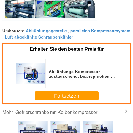
Abkühlungsgestelle
paralleles Kompressorsystem
Umbauten:
,
Luft abgekühlte Schraubenkühler
,
Erhalten Sie den besten Preis für
Abkühlungs-Kompressor
austauschend, beanspruchen Sie
paralleles 220V 1Phase 60Hz
stark
Fortsetzen
Gefrierschranke mit Kolbenkompressor
Mehr