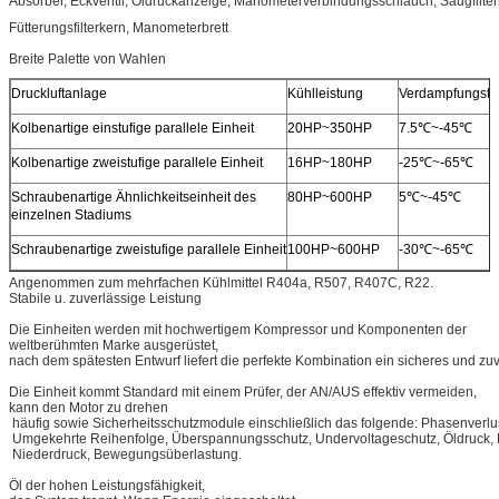
Absorber, Eckventil, Öldruckanzeige, Manometerverbindungsschlauch, Saugfilterk
Fütterungsfilterkern, Manometerbrett
Breite Palette von Wahlen
Druckluftanlage
Kühlleistung
Verdampfungste
Kolbenartige einstufige parallele Einheit
20HP~350HP
7.5℃~-45℃
Kolbenartige zweistufige parallele Einheit
16HP~180HP
-25℃~-65℃
Schraubenartige Ähnlichkeitseinheit des
80HP~600HP
5℃~-45℃
einzelnen Stadiums
Schraubenartige zweistufige parallele Einheit
100HP~600HP
-30℃~-65℃
Angenommen zum mehrfachen Kühlmittel R404a, R507, R407C, R22.
Stabile u. zuverlässige Leistung
Die Einheiten werden mit hochwertigem Kompressor und Komponenten der
weltberühmten Marke ausgerüstet,
nach dem spätesten Entwurf liefert die perfekte Kombination ein sicheres und zu
Die Einheit kommt Standard mit einem Prüfer, der AN/AUS effektiv vermeiden,
kann den Motor zu drehen
häufig sowie Sicherheitsschutzmodule einschließlich das folgende: Phasenverlu
Umgekehrte Reihenfolge, Überspannungsschutz, Undervoltageschutz, Öldruck,
Niederdruck, Bewegungsüberlastung.
Öl der hohen Leistungsfähigkeit,