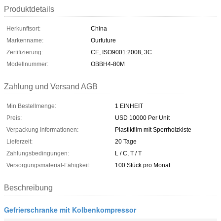
Produktdetails
Herkunftsort:
China
Markenname:
Ourfuture
Zertifizierung:
CE, ISO9001:2008, 3C
Modellnummer:
OBBH4-80M
Zahlung und Versand AGB
Min Bestellmenge:
1 EINHEIT
Preis:
USD 10000 Per Unit
Verpackung Informationen:
Plastikfilm mit Sperrholzkiste
Lieferzeit:
20 Tage
Zahlungsbedingungen:
L / C, T / T
Versorgungsmaterial-Fähigkeit:
100 Stück pro Monat
Beschreibung
Gefrierschranke mit Kolbenkompressor