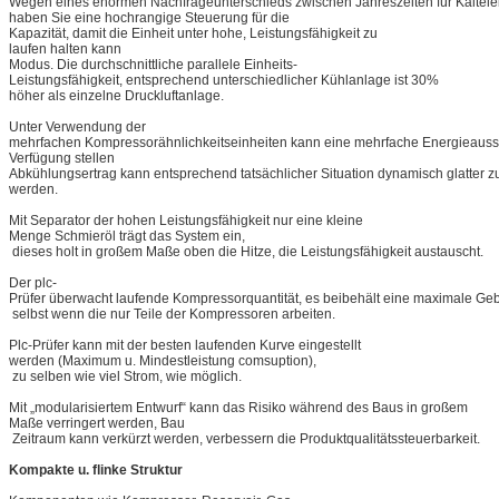
Wegen eines enormen Nachfrageunterschieds zwischen Jahreszeiten für Kältelei
haben Sie eine hochrangige Steuerung für die
Kapazität, damit die Einheit unter hohe, Leistungsfähigkeit zu
laufen halten kann
Modus. Die durchschnittliche parallele Einheits-
Leistungsfähigkeit, entsprechend unterschiedlicher Kühlanlage ist 30%
höher als einzelne Druckluftanlage.
Unter Verwendung der
mehrfachen Kompressorähnlichkeitseinheiten kann eine mehrfache Energieauss
Verfügung stellen
Abkühlungsertrag kann entsprechend tatsächlicher Situation dynamisch glatter zu
werden.
Mit Separator der hohen Leistungsfähigkeit nur eine kleine
Menge Schmieröl trägt das System ein,
dieses holt in großem Maße oben die Hitze, die Leistungsfähigkeit austauscht.
Der plc-
Prüfer überwacht laufende Kompressorquantität, es beibehält eine maximale Ge
selbst wenn die nur Teile der Kompressoren arbeiten.
Plc-Prüfer kann mit der besten laufenden Kurve eingestellt
werden (Maximum u. Mindestleistung comsuption),
zu selben wie viel Strom, wie möglich.
Mit „modularisiertem Entwurf“ kann das Risiko während des Baus in großem
Maße verringert werden, Bau
Zeitraum kann verkürzt werden, verbessern die Produktqualitätssteuerbarkeit.
Kompakte u. flinke Struktur