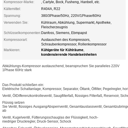
Kompressor-Marke:
, Carlyle, Bock, Fusheng, Hanbell, etc.
Kältemittel:
R404A, R22
Spannung:
380/3Phase/50Hz, 220V/1Phase/60Hz
Verwenden Sie:
Kühlraum, Abkühlung, Supermarkt, Apotheke,
Fleischerzeugnis
Schlüsselkomponenten:
Danfoss, Siemens, Ebmpapst
Kompressorart:
Austauschen des Kompressors,
Schraubenkompressor, Rollenkompressor
Kühlgeräte für Kühlräume
Markieren:
,
kondensierende Handelseinheiten
Abkühlungs-Kompressor austauschend, beanspruchen Sie paralleles 220V
1Phase 60Hz stark
Das Produkt schließen ein:
Elektrische Schaltanlage, Kompressor, Separator, Öltank, Ölfilter, Pegelregler, h
Ventil, ÖlDifferenzkontrolleventil, Saugfilterfaß, flüssiges Filterfaß, Reservoir, Sich
Flüssig setzen
Sie Ventil, flüssiges AusgangAbsperrventil, Gesamtauslassventil, Gesamtzubring
ab
Ventil, Kugelventil, Fütterungsschauglas der Flüssigkeit, hoch-
niedriger Druckregler, Druck-Sensor, Schock