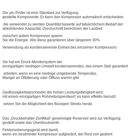
Der plc-Prüfer ist eine Standard zur Verfügung
gestellte Komponente. Er kann den Kompressor automatisch entscheiden
die verwendet zu werden Quantität basierte auf tatsächlichem Bedarf der
abkühlenden Kapazität, Durchschnitt berechnen der Laufzeit
zwischen jedem Kompressor sparen
Sie die Energie. Alle diese garantieren über längerem 30%
Verwendung als kondensierende Einheit des einzelnen Kompressors.
Sie hat ein Druck-Monitorsystem der
einzigartigen niedrigen Umwelt kondensierendes, das einem Stall garantiert
arbeiten, wenn es eine niedrige umgebende Temperatur,
Mangel an Ölfütterung oder Ölfluss warnin gibt
Gasflüssigkeitsabscheider der hohen Leistungsfähigkeit wird,
mit einem einzigartigen Rohrleitungsentwurf, es kann effektiv benutzt
setzen Sie die Möglichkeit des flüssigen Streiks herab.
Das „Druckbehälter-Zertifikat“ genehmigte Reservoir wird zur Verfügung
gestellt sowie das Überdruckventil.
Fehlerisolierungsgerät wird damit,
wenn ein bestimmter Kompressor aufgliedert, der Rest von gedient