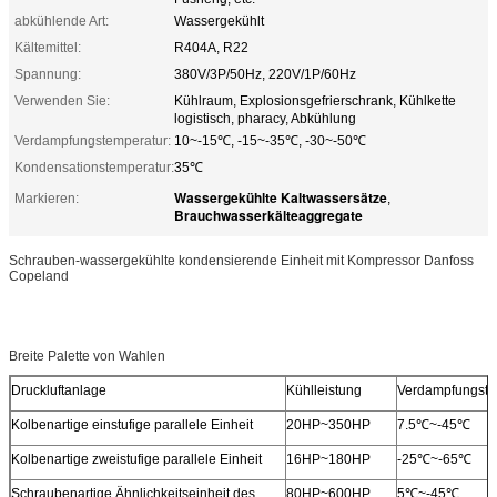
abkühlende Art:
Wassergekühlt
Kältemittel:
R404A, R22
Spannung:
380V/3P/50Hz, 220V/1P/60Hz
Verwenden Sie:
Kühlraum, Explosionsgefrierschrank, Kühlkette
logistisch, pharacy, Abkühlung
Verdampfungstemperatur:
10~-15℃, -15~-35℃, -30~-50℃
Kondensationstemperatur:
35℃
Wassergekühlte Kaltwassersätze
Markieren:
,
Brauchwasserkälteaggregate
Schrauben-wassergekühlte kondensierende Einheit mit Kompressor Danfoss
Copeland
Breite Palette von Wahlen
Druckluftanlage
Kühlleistung
Verdampfungste
Kolbenartige einstufige parallele Einheit
20HP~350HP
7.5℃~-45℃
Kolbenartige zweistufige parallele Einheit
16HP~180HP
-25℃~-65℃
Schraubenartige Ähnlichkeitseinheit des
80HP~600HP
5℃~-45℃