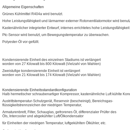
Allgemeine Eigenschaften
Grünes Kühlmittel R404a wird benutzt.
Hohe Leistungsfähigkeit und lärmarmer externer Rotorventilatormotor wird benutz
Kastenähnlicher integrierter Entwurf, internes errichtetes hohe Leistungsfähigke
Ptc-Sensor wird benutzt, um Bewegungstemperatur zu überwachen.
Polyester-Öl vor-gefüllt.
Kondensierende Einheit des einzelnen Stadiums ist verlängert
worden von 27 Kilowatt bis 800 Kilowatt (Vielzahl von Wahlen)
Zweistufige kondensierende Einheit ist verlängert
worden von 21 Kilowatt bis 174 Kilowatt (Vielzahl von Wahlen)
Kondensierende Einheitsstandardkonfiguration
Halb hermetischer schraubenartiger Kompressor, kastenähnliche Luft kühlte Ko
Austrittstemperatur-Schutzgerät, Reservoir (bescheinigt), Bereichsgas-
flüssigkeitstrennzeichen der niedrigen Temperatur,
Armaturenbrett, Filter, Schauglas, gefrorenes Öl, differenzialer Prüfer des
Öls, Intercooler und abgekühlter Luft/Ölkondensator
für Einheiten der niedrigen Temperatur, luftgekühlten Ölkühler, etc.