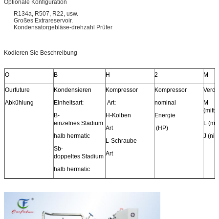
Optionale Konfiguration
R134a, R507, R22, usw.
Großes Extrareservoir.
Kondensatorgebläse-drehzahl Prüfer
Kodieren Sie Beschreibung
O
B
H
2
M
Ourfuture
Kondensieren
Kompressor
Kompressor
Verdu
Abkühlung
Einheitsart:
Art:
nominal
M
(mitt
B-
H-Kolben
Energie
einzelnes Stadium
L (mi
Art
(HP)
halb hermatic
J (ni
L-Schraube
Sb-
Art
doppeltes Stadium
halb hermatic