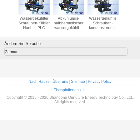
rielle
Wassergekühlter
Abkühlungs-
Wassergekühlte
Zweistu
uben-
Schrauben-Kühler
halbhermetischer
Schrauben-
kolbena
ekühltes
Hanbell PLC
wassergekühlter
kondensierende
Abkühlung
ierendes
Bitzer halb
kondensierender
Einheits-
Bitzer für
eits-
hermetisch
Einheiten PLC
Abkühlung R404a
Explosions
ittel
Danfoss
Ändern Sie Sprache
a/R22
German
Nach Hause
|
Über uns
|
Sitemap
|
Privacy Policy
Tischplattenansicht
Copyright © 2015 - 2026 Shandong Ourfuture Energy Technology Co., Ltd..
All rights reserved.