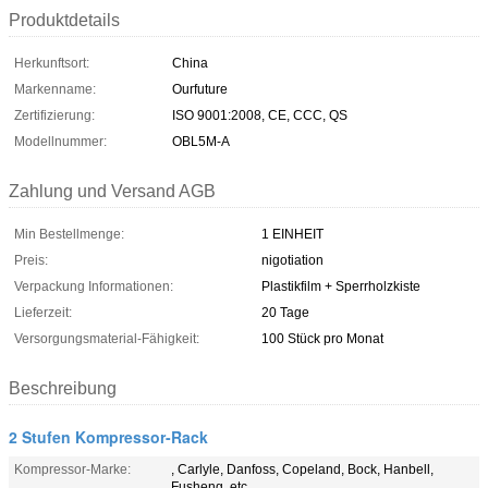
Produktdetails
Herkunftsort:
China
Markenname:
Ourfuture
Zertifizierung:
ISO 9001:2008, CE, CCC, QS
Modellnummer:
OBL5M-A
Zahlung und Versand AGB
Min Bestellmenge:
1 EINHEIT
Preis:
nigotiation
Verpackung Informationen:
Plastikfilm + Sperrholzkiste
Lieferzeit:
20 Tage
Versorgungsmaterial-Fähigkeit:
100 Stück pro Monat
Beschreibung
2 Stufen Kompressor-Rack
Kompressor-Marke:
, Carlyle, Danfoss, Copeland, Bock, Hanbell,
Fusheng, etc.