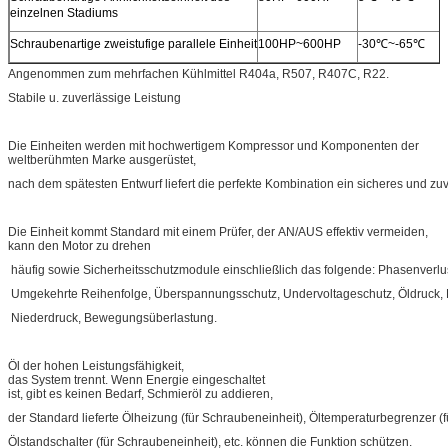
einzelnen Stadiums
Schraubenartige zweistufige parallele Einheit
100HP~600HP
-30℃~-65℃
Angenommen zum mehrfachen Kühlmittel R404a, R507, R407C, R22.
Stabile u. zuverlässige Leistung
Die Einheiten werden mit hochwertigem Kompressor und Komponenten der
weltberühmten Marke ausgerüstet,
nach dem spätesten Entwurf liefert die perfekte Kombination ein sicheres und zu
Die Einheit kommt Standard mit einem Prüfer, der AN/AUS effektiv vermeiden,
kann den Motor zu drehen
häufig sowie Sicherheitsschutzmodule einschließlich das folgende: Phasenverlu
Umgekehrte Reihenfolge, Überspannungsschutz, Undervoltageschutz, Öldruck,
Niederdruck, Bewegungsüberlastung.
Öl der hohen Leistungsfähigkeit,
das System trennt. Wenn Energie eingeschaltet
ist, gibt es keinen Bedarf, Schmieröl zu addieren,
der Standard lieferte Ölheizung (für Schraubeneinheit), Öltemperaturbegrenzer 
Ölstandschalter (für Schraubeneinheit), etc. können die Funktion schützen.