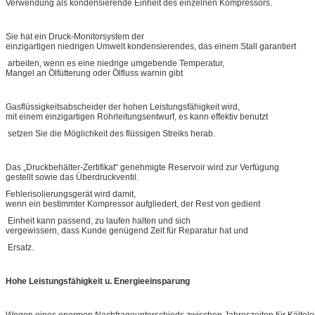
Verwendung als kondensierende Einheit des einzelnen Kompressors.
Sie hat ein Druck-Monitorsystem der
einzigartigen niedrigen Umwelt kondensierendes, das einem Stall garantiert
arbeiten, wenn es eine niedrige umgebende Temperatur,
Mangel an Ölfütterung oder Ölfluss warnin gibt
Gasflüssigkeitsabscheider der hohen Leistungsfähigkeit wird,
mit einem einzigartigen Rohrleitungsentwurf, es kann effektiv benutzt
setzen Sie die Möglichkeit des flüssigen Streiks herab.
Das „Druckbehälter-Zertifikat“ genehmigte Reservoir wird zur Verfügung
gestellt sowie das Überdruckventil.
Fehlerisolierungsgerät wird damit,
wenn ein bestimmter Kompressor aufgliedert, der Rest von gedient
Einheit kann passend, zu laufen halten und sich
vergewissern, dass Kunde genügend Zeit für Reparatur hat und
Ersatz.
Hohe Leistungsfähigkeit u. Energieeinsparung
Wegen eines enormen Nachfrageunterschieds zwischen Jahreszeiten für Kältelei