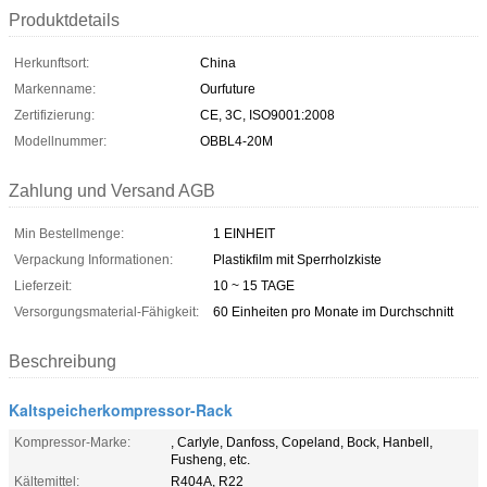
Produktdetails
Herkunftsort:
China
Markenname:
Ourfuture
Zertifizierung:
CE, 3C, ISO9001:2008
Modellnummer:
OBBL4-20M
Zahlung und Versand AGB
Min Bestellmenge:
1 EINHEIT
Verpackung Informationen:
Plastikfilm mit Sperrholzkiste
Lieferzeit:
10 ~ 15 TAGE
Versorgungsmaterial-Fähigkeit:
60 Einheiten pro Monate im Durchschnitt
Beschreibung
Kaltspeicherkompressor-Rack
Kompressor-Marke:
, Carlyle, Danfoss, Copeland, Bock, Hanbell,
Fusheng, etc.
Kältemittel:
R404A, R22