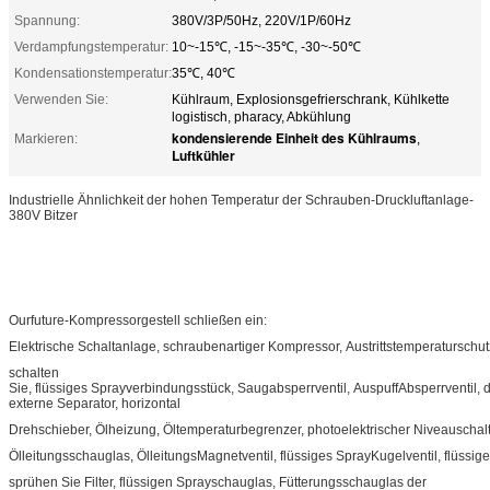
Spannung:
380V/3P/50Hz, 220V/1P/60Hz
Verdampfungstemperatur:
10~-15℃, -15~-35℃, -30~-50℃
Kondensationstemperatur:
35℃, 40℃
Verwenden Sie:
Kühlraum, Explosionsgefrierschrank, Kühlkette
logistisch, pharacy, Abkühlung
kondensierende Einheit des Kühlraums
Markieren:
,
Luftkühler
Industrielle Ähnlichkeit der hohen Temperatur der Schrauben-Druckluftanlage-
380V Bitzer
Ourfuture-Kompressorgestell schließen ein:
Elektrische Schaltanlage, schraubenartiger Kompressor, Austrittstemperaturschut
schalten
Sie, flüssiges Sprayverbindungsstück, Saugabsperrventil, AuspuffAbsperrventil, 
externe Separator, horizontal
Drehschieber, Ölheizung, Öltemperaturbegrenzer, photoelektrischer Niveauschalter,
Ölleitungsschauglas, ÖlleitungsMagnetventil, flüssiges SprayKugelventil, flüssig
sprühen Sie Filter, flüssigen Sprayschauglas, Fütterungsschauglas der