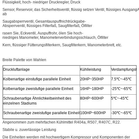
Flüssigkeit, hoch- niedriger Druckregler, Druck
Sensor, Reservoir, das Sicherheitsventil, flüssig setzen Ventil, flüssiges Ausga
ab
Saugabsperrventil, Gesamtauspuffnichtrückgabe-
Absperrventil, flüssiges Filterfaß, Saugfilterfaß, Ölfilter
rasen Sie, Eckventil, Auspuffrohr, ölen Sie hoch-
niedriges Manometer, Manometerverbindungsschlauch, Ölfilter
Kern, flüssiger Fütterungsfilterkern, Saugfilterkern, Manometerbrett, etc.
Breite Palette von Wahlen
Druckluftanlage
Kühlleistung
Verdampfungste
Kolbenartige einstufige parallele Einheit
20HP~350HP
7.5℃~-45℃
Kolbenartige zweistufige parallele Einheit
16HP~180HP
-25℃~-65℃
Schraubenartige Ähnlichkeitseinheit des
80HP~600HP
5℃~-45℃
einzelnen Stadiums
Schraubenartige zweistufige parallele Einheit
100HP~600HP
-30℃~-65℃
Angenommen zum mehrfachen Kühlmittel R404a, R507, R407C, R22.
Stabile u. zuverlässige Leistung
Die Einheiten werden mit hochwertigem Kompressor und Komponenten der