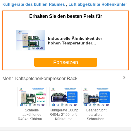
Kühlgeräte des kühlen Raumes
Luft abgekühlte Rollenkühler
,
Erhalten Sie den besten Preis für
Industrielle Ähnlichkeit der
hohen Temperatur der
Schrauben-Druckluftanlage-380V
Bitzer
Fortsetzen
Kaltspeicherkompressor-Rack
Mehr
sions-
Schnelle
Kühlgeräte 100hp
Beansprucht
Mehrfa
schrank-
abkühlende
R404a 2* 50hp für
paralleler
Kompresso
uben-
R404a Kühlraum-
Kühlräume,
Schrauben-
beanspruc
ftanlage
kondensierende
Kühlkette
Kompressor
Kühlrau
zer
Einheits-
logistisch
R404a Hanbell für
Frucht 