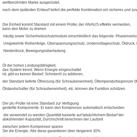
weltberühmten Marke ausgerüstet,
nach dem spätesten Entwurf liefert die perfekte Kombination ein sicheres und zu
Die Einheit kommt Standard mit einem Prüfer, der AN/AUS effektiv vermeiden,
kann den Motor zu drehen
häufig sowie Sicherheitsschutzmodule einschließlich das folgende: Phasenverlu
Umgekehrte Reihenfolge, Überspannungsschutz, Undervoltageschutz, Öldruck,
Niederdruck, Bewegungsüberlastung.
Öl der hohen Leistungsfähigkeit,
das System trennt. Wenn Energie eingeschaltet
ist, gibt es keinen Bedarf, Schmieröl zu addieren,
der Standard lieferte Ölheizung (für Schraubeneinheit), Öltemperaturbegrenzer 
Ölstandschalter (für Schraubeneinheit), etc. können die Funktion schützen.
Der plc-Prüfer ist eine Standard zur Verfügung
gestellte Komponente. Er kann den Kompressor automatisch entscheiden
die verwendet zu werden Quantität basierte auf tatsächlichem Bedarf der
abkühlenden Kapazität, Durchschnitt berechnen der Laufzeit
zwischen jedem Kompressor sparen
Sie die Energie. Alle diese garantieren über längerem 30%