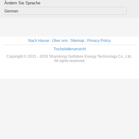
60Hz des
Schraube
Tiefkühlkost-
Ändern Sie Sprache
100hp
415V/3P/50Hz der
Speicher stark
Frucht-
German
Nach Hause
|
Über uns
|
Sitemap
|
Privacy Policy
Tischplattenansicht
Copyright © 2015 - 2026 Shandong Ourfuture Energy Technology Co., Ltd..
All rights reserved.