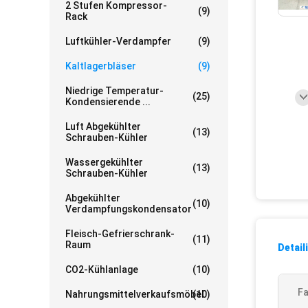
2 Stufen Kompressor-
(9)
Rack
Luftkühler-Verdampfer
(9)
Kaltlagerbläser
(9)
Niedrige Temperatur-
(25)
Kondensierende ...
Luft Abgekühlter
(13)
Schrauben-Kühler
Wassergekühlter
(13)
Schrauben-Kühler
Abgekühlter
(10)
Verdampfungskondensator
Fleisch-Gefrierschrank-
(11)
Raum
Detail
CO2-Kühlanlage
(10)
F
Nahrungsmittelverkaufsmöbel
(10)