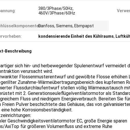
380/3Phase/50Hz,
pannung:
Verwen
460V/3Phase/60Hz
chlüsselkomponenten:
Danfoss, Siemens, Ebmpapst
rvorheben:
kondensierende Einheit des Kühlraums
,
Luftküh
kt-Beschreibung
gartiger sich hin- und herbewegender Spulenentwurf vermeidet 
ntraktion verursacht wird.
hwankter Flossenmusterentwurf und gewölbte Flosse erhöhen 
r-gerillter Zunahme-Wärmeübertragungsbereich des kupfernen 
ierter Flussdurchlaufentwurf stellen völlig Wärmeaustausch mit
rüstet mit 2. Generationseuleflügelventilatormotor als Standar
reichem Fluss und niedrigem Energieverbrauch. Bereiten Sie fü
m Freien Pulver beschichtete das Gehäuse, das von galvanisier
n eine hohe Korrosionsbeständigkeit.
zeinrichtungen:
bler Geschwindigkeitsventilatormotor EC, große Energie sparen
us/AxiTop für größeren Volumenfluss und extreme Ruhe