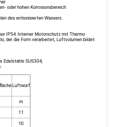
mer
en- oder hohen Korrosionsbereich
len des entionisierten Wassers.
sse IP54. Interner Motorschutz mit Thermo
o, der die Form verarbeitet, Luftvolumen bildet
es Edelstahls SUS304,
.
fläche
Luftwurf
m
11
10