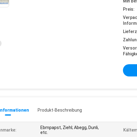
Min Be
Preis:
Verpa
Inform
Lieferz
Zahlun
Versor
Fähigke
informationen
Produkt-Beschreibung
Ebmpapst, Ziehl; Abegg, Dunli,
anmarke:
Kältem
etc.