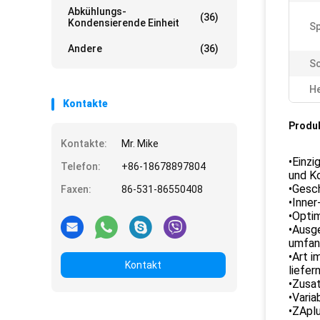
Abkühlungs-
(36)
Kondensierende Einheit
S
Andere
(36)
S
He
Kontakte
Produ
Kontakte:
Mr. Mike
•Einzi
Telefon:
+86-18678897804
und Ko
•Gesc
Faxen:
86-531-86550408
•Inne
•Optim
•Ausge
umfang
•Art i
Kontakt
liefer
•Zusat
•Varia
•ZApl