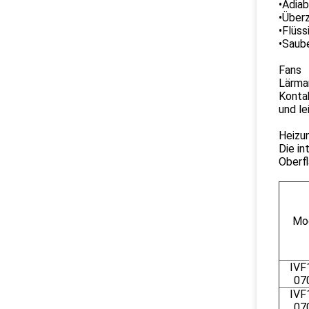
•Adia
•Über
•Flüss
•Saube
Fans
Lärma
Kontak
und le
Heizu
Die in
Oberfl
Mod
IVF
07
IVF
07