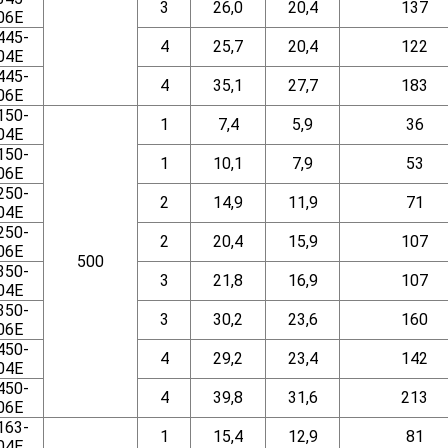
3
26,0
20,4
137
06E
445-
4
25,7
20,4
122
04E
445-
4
35,1
27,7
183
06E
150-
1
7,4
5,9
36
04E
150-
1
10,1
7,9
53
06E
250-
2
14,9
11,9
71
04E
250-
2
20,4
15,9
107
06E
500
350-
3
21,8
16,9
107
04E
350-
3
30,2
23,6
160
06E
450-
4
29,2
23,4
142
04E
450-
4
39,8
31,6
213
06E
163-
1
15,4
12,9
81
04E