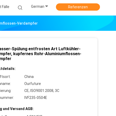
German
 Fälle
Referenzen
iumflossen-Verdampfer
asser-Spülung entfrosten Art Luftkühler-
mpfer, kupfernes Rohr-Aluminiumflossen-
mpfer
tdetails:
ftsort:
China
nname:
Ourfuture
zierung:
CE, ISO9001:2008, 3C
lnummer:
IVF235-0504E
g und Versand AGB: