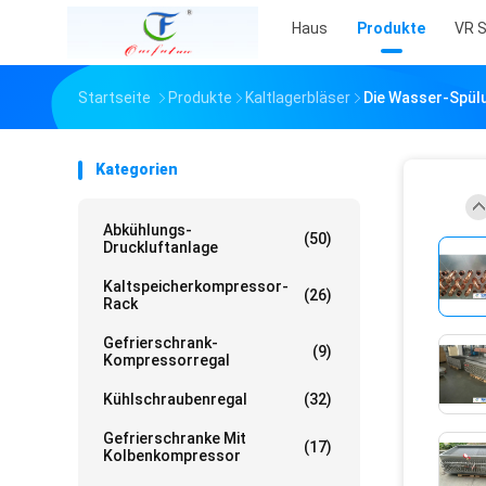
Haus
Produkte
VR 
Startseite
Produkte
Kaltlagerbläser
Die Wasser-Spül
Kategorien
Abkühlungs-
(50)
Druckluftanlage
Kaltspeicherkompressor-
(26)
Rack
Gefrierschrank-
(9)
Kompressorregal
Kühlschraubenregal
(32)
Gefrierschranke Mit
(17)
Kolbenkompressor