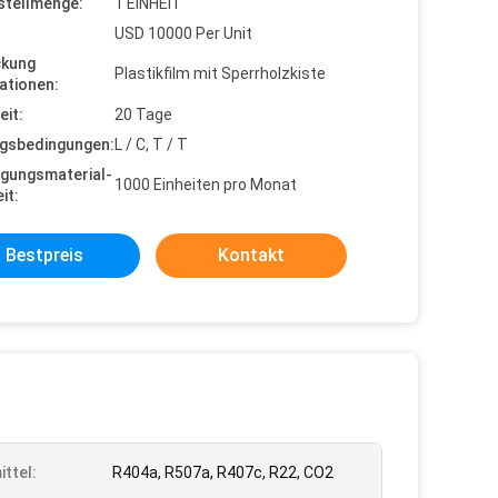
stellmenge:
1 EINHEIT
USD 10000 Per Unit
ckung
Plastikfilm mit Sperrholzkiste
ationen:
eit:
20 Tage
gsbedingungen:
L / C, T / T
gungsmaterial-
1000 Einheiten pro Monat
it:
Bestpreis
Kontakt
ittel:
R404a, R507a, R407c, R22, CO2