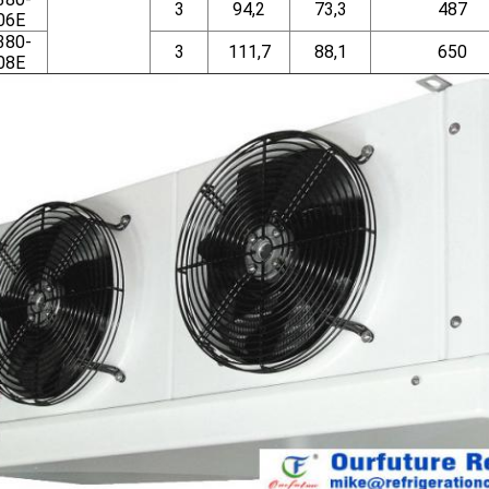
3
94,2
73,3
487
06E
380-
3
111,7
88,1
650
08E