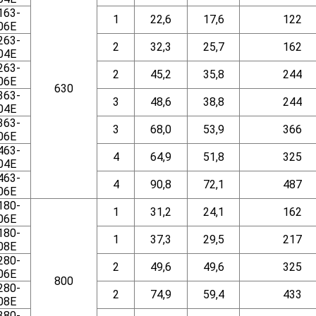
163-
1
22,6
17,6
122
06E
263-
2
32,3
25,7
162
04E
263-
2
45,2
35,8
244
06E
630
363-
3
48,6
38,8
244
04E
363-
3
68,0
53,9
366
06E
463-
4
64,9
51,8
325
04E
463-
4
90,8
72,1
487
06E
180-
1
31,2
24,1
162
06E
180-
1
37,3
29,5
217
08E
280-
2
49,6
49,6
325
06E
800
280-
2
74,9
59,4
433
08E
380-