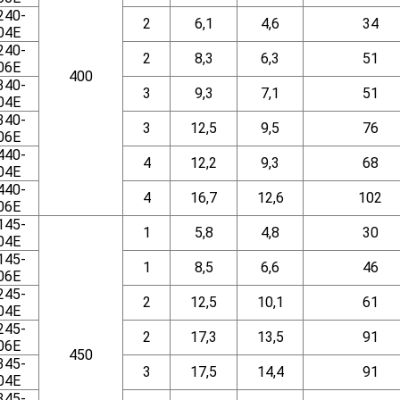
240-
2
6,1
4,6
34
04E
240-
2
8,3
6,3
51
06E
400
340-
3
9,3
7,1
51
04E
340-
3
12,5
9,5
76
06E
440-
4
12,2
9,3
68
04E
440-
4
16,7
12,6
102
06E
145-
1
5,8
4,8
30
04E
145-
1
8,5
6,6
46
06E
245-
2
12,5
10,1
61
04E
245-
2
17,3
13,5
91
06E
450
345-
3
17,5
14,4
91
04E
345-