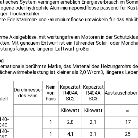
batisches System verringern erheblich Energieverbrauch im Som
zogene oder hydrophile Aluminiumepoxidflosse passend für Küst
iger Trockenkühler
re Edelstahlrohr- und -aluminiumflosse umwickeln für das Abküh
rme Axialgebläse, mit wartungsfreien Motoren in der Schutzkla
ten. Mit genauem Entwurf ist ein führender Solar- oder Mondhal
istungsfähigerer, längerer Luftwurf größer.
ng
ternationale berühmte Marke, das Material des Heizungsrohrs d
ächenwärmebelastung ist kleiner als 2,0 W/cm3, längeres Leben
Nein
Kapazität
Kapazität
Durchmesser
von
R404A
R404A
Austauschober
des Fans
ell
Fans
SC2
SC3
㎡
Kilowatt
Kilowatt
140-
1
2,8
2,1
17
04E
140-
1
4,1
3,1
25
06E