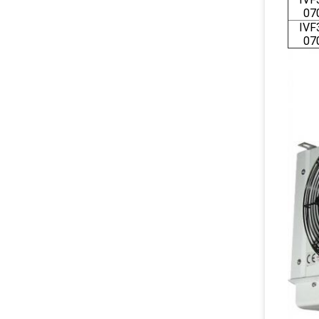
07
IVF
07