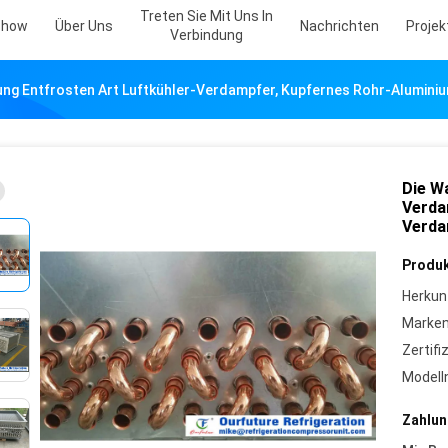
Treten Sie Mit Uns In
Show
Über Uns
Nachrichten
Projekt
Verbindung
ung Entfrosten Art Luftkühler-Verdampfer, Kupfernes Rohr-Alumin
Die W
Verda
Verda
Produk
Herkun
Marke
Zertifi
Model
Zahlun