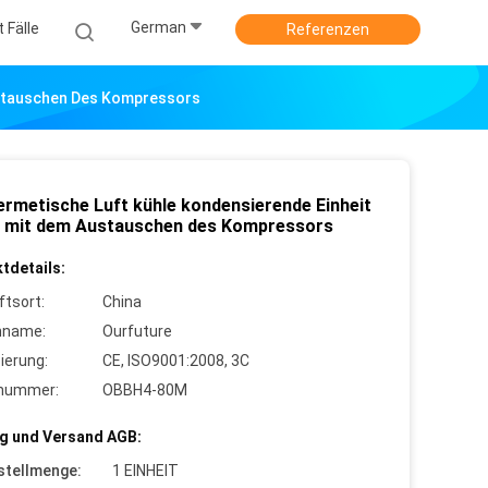
German
 Fälle
Referenzen
ustauschen Des Kompressors
ermetische Luft kühle kondensierende Einheit
r mit dem Austauschen des Kompressors
tdetails:
ftsort:
China
nname:
Ourfuture
zierung:
CE, ISO9001:2008, 3C
lnummer:
OBBH4-80M
g und Versand AGB:
stellmenge:
1 EINHEIT