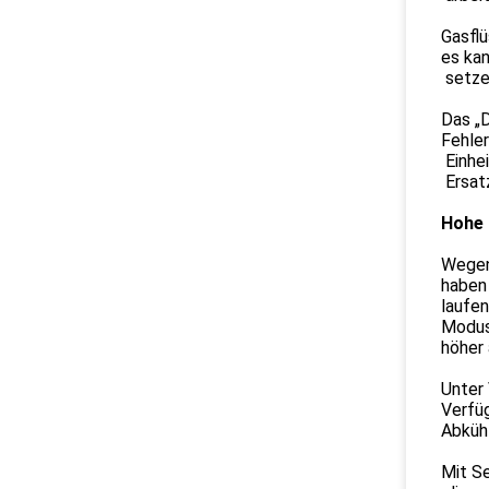
Gasflü
es kan
setzen
Das „D
Fehler
Einhei
Ersat
Hohe 
Wegen
haben 
laufen
Modus.
höher 
Unter
Verfü
Abkühl
Mit Se