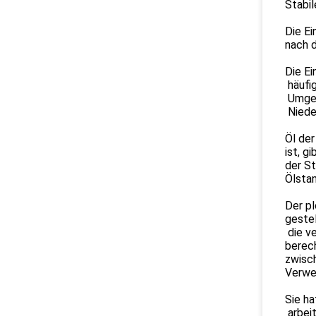
Stabil
Die E
nach d
Die E
häufig
Umgek
Niede
Öl der
ist, g
der St
Ölstan
Der pl
geste
die v
berec
zwisch
Verwe
Sie ha
arbeit