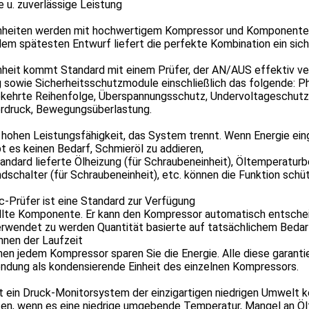
e u. zuverlässige Leistung
inheiten werden mit hochwertigem Kompressor und Komponente
em spätesten Entwurf liefert die perfekte Kombination ein sic
inheit kommt Standard mit einem Prüfer, der AN/AUS effektiv v
 sowie Sicherheitsschutzmodule einschließlich das folgende: P
ehrte Reihenfolge, Überspannungsschutz, Undervoltageschutz,
rdruck, Bewegungsüberlastung.
 hohen Leistungsfähigkeit, das System trennt. Wenn Energie ei
ibt es keinen Bedarf, Schmieröl zu addieren,
andard lieferte Ölheizung (für Schraubeneinheit), Öltemperatur
dschalter (für Schraubeneinheit), etc. können die Funktion schü
c-Prüfer ist eine Standard zur Verfügung
llte Komponente. Er kann den Kompressor automatisch entsche
erwendet zu werden Quantität basierte auf tatsächlichem Bedar
hnen der Laufzeit
en jedem Kompressor sparen Sie die Energie. Alle diese garant
ndung als kondensierende Einheit des einzelnen Kompressors.
t ein Druck-Monitorsystem der einzigartigen niedrigen Umwelt k
en, wenn es eine niedrige umgebende Temperatur, Mangel an Ölf