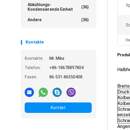
Abkühlungs-
S
(36)
Kondensierende Einheit
Andere
(36)
S
He
Kontakte
Produ
Kontakte:
Mr. Mike
Telefon:
+86-18678897804
Halbh
Faxen:
86-531-86550408
Breit
Druck
Kolben
Kolben
Kontakt
Schra
einze
Schrau
Angen