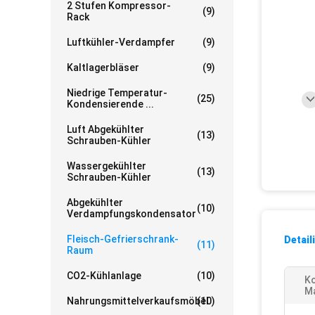
2 Stufen Kompressor-
(9)
Rack
Luftkühler-Verdampfer
(9)
Kaltlagerbläser
(9)
Niedrige Temperatur-
(25)
Kondensierende ...
Luft Abgekühlter
(13)
Schrauben-Kühler
Wassergekühlter
(13)
Schrauben-Kühler
Abgekühlter
(10)
Verdampfungskondensator
Fleisch-Gefrierschrank-
Detail
(11)
Raum
CO2-Kühlanlage
(10)
K
Ma
Nahrungsmittelverkaufsmöbel
(10)