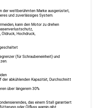
n der weltberühmten Marke ausgerüstet,
heres und zuverlässiges System.
ermeiden, kann den Motor zu drehen
hasenverlustschutz,
 Öldruck, Hochdruck,
ngeschaltet
begrenzer (für Schraubeneinheit) und
tzen.
iden
f der abkühlenden Kapazität, Durchschnitt
ieren über längerem 30%
ondensierendes, das einem Stall garantiert
ütterung oder Ölfluss warnin gibt