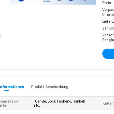
Preis:
Verpa
Inform
Lieferz
Zahlun
Versor
Fähigke
informationen
Produkt-Beschreibung
ompressor-
, Carlyle, Bock, Fusheng, Hanbell,
Kältem
rke:
etc.