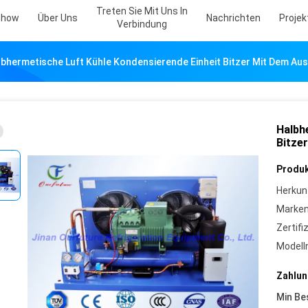
Treten Sie Mit Uns In
Show
Über Uns
Nachrichten
Projekt
Verbindung
lbhermetische Luft Kühle Kondensierende Einheit Bitzer Mit Dem A
Halbh
Bitze
Produk
Herkun
Marke
Zertifi
Model
Zahlun
Min Be