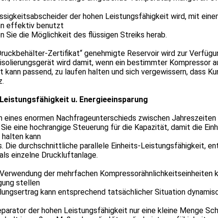
ssigkeitsabscheider der hohen Leistungsfähigkeit wird, mit eine
n effektiv benutzt
 Sie die Möglichkeit des flüssigen Streiks herab.
ruckbehälter-Zertifikat“ genehmigte Reservoir wird zur Verfügu
isolierungsgerät wird damit, wenn ein bestimmter Kompressor au
t kann passend, zu laufen halten und sich vergewissern, dass K
z.
Leistungsfähigkeit u. Energieeinsparung
 eines enormen Nachfrageunterschieds zwischen Jahreszeiten fü
Sie eine hochrangige Steuerung für die Kapazität, damit die Einh
 halten kann
 Die durchschnittliche parallele Einheits-Leistungsfähigkeit, e
als einzelne Druckluftanlage.
 Verwendung der mehrfachen Kompressorähnlichkeitseinheiten k
gung stellen
ungsertrag kann entsprechend tatsächlicher Situation dynamisc
parator der hohen Leistungsfähigkeit nur eine kleine Menge Sch