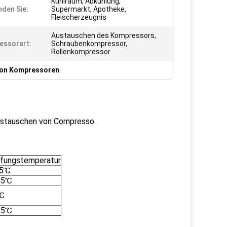
Kühlraum, Abkühlung,
den Sie:
Supermarkt, Apotheke,
Fleischerzeugnis
Austauschen des Kompressors,
essorart:
Schraubenkompressor,
Rollenkompressor
von Kompressoren
Austauschen von Compresso
fungstemperatur
45℃
65℃
℃
65℃