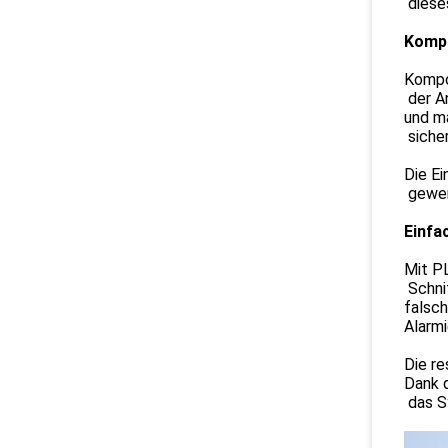
dieses
Kompa
Kompon
der An
und m
sicher
Die E
gewer
Einfa
Mit P
Schnit
falsc
Alarmi
Die re
Dank d
das S