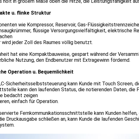
 holt in großem Maße oben die Hitze, die Leistungsfähigkeit au
kte u. flinke Struktur
enten wie Kompressor, Reservoir, Gas-Flüssigkeitstrennzeichen
saugkrümmer, flüssige Versorgungsvielfältigkeit, elektrische Reg
achen
 wird jeder Zoll des Raumes völlig benutzt.
inheit hat eine Kompaktbauweise, gespart während der Versamml
bliche Nutzung, den Endbenutzer mit Extragewinn fördernd.
che Operation u. Bequemlichkeit
LC-Sicherheitsselbststeuerung kann Kunde mit Touch Screen, d
tstelle kann den laufenden Status, die notierenden Daten, die
he bedacht zeigen
eren, einfach für Operation.
servierte Fernkommunikationsschnittstelle kann Kunden helfen,
ie Druckausgabe schließen an, kann Kunde die laufenden Geschi
ystem.