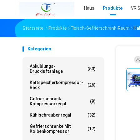
Haus
Produkte
VR 
Startseite
Produkte
Fleisch-Gefrierschrank-Raum
Ha
Kategorien
Abkühlungs-
(50)
Druckluftanlage
Kaltspeicherkompressor-
(26)
Rack
Gefrierschrank-
(9)
Kompressorregal
Kühlschraubenregal
(32)
Gefrierschranke Mit
(17)
Kolbenkompressor