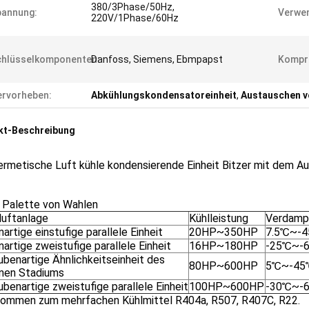
380/3Phase/50Hz,
pannung:
Verwen
220V/1Phase/60Hz
chlüsselkomponenten:
Danfoss, Siemens, Ebmpapst
Kompr
rvorheben:
Abkühlungskondensatoreinheit
,
Austauschen 
kt-Beschreibung
ermetische Luft kühle kondensierende Einheit Bitzer mit dem 
e Palette von Wahlen
luftanlage
Kühlleistung
Verdamp
artige einstufige parallele Einheit
20HP~350HP
7.5℃~-
artige zweistufige parallele Einheit
16HP~180HP
-25℃~-
ubenartige Ähnlichkeitseinheit des
80HP~600HP
5℃~-45
lnen Stadiums
benartige zweistufige parallele Einheit
100HP~600HP
-30℃~-
ommen zum mehrfachen Kühlmittel R404a, R507, R407C, R22.