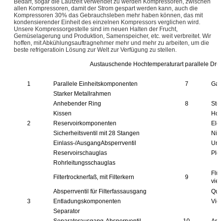
Bedarf, sogar die Laufzeit verwendet zu werden Kompressoren, zwischen
allen Kompressoren, damit der Strom gespart werden kann, auch die
Kompressoren 30% das Gebrauchsleben mehr haben können, das mit
kondensierender Einheit des einzelnen Kompressors verglichen wird.
Unsere Kompressorgestelle sind im neuen Halten der Frucht,
Gemüselagerung und Produktion, Samenspeicher, etc. weit verbreitet. Wir
hoffen, mit Abkühlungsauftragnehmer mehr und mehr zu arbeiten, um die
beste refrigeratioin Lösung zur Welt zur Verfügung zu stellen.
Austauschende Hochtemperaturart parallele Druc
1
Parallele Einheitskomponenten
7
Gas
Starker Metallrahmen
Anhebender Ring
8
Ste
Kissen
Hoc
2
Reservoirkomponenten
Ele
Sicherheitsventil mit 28 Stangen
Nie
Einlass-/AusgangAbsperrventil
Unt
Reservoirschauglas
Plc
Rohrleitungsschauglas
Flü
Filtertrocknerfaß, mit Filterkern
9
vie
Absperrventil für Filterfassausgang
Qua
3
Entladungskomponenten
Vie
Separator
Separatorausgang-Absperrventil
10
And