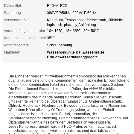
Kältemittel:
R404A, R22
Spannung:
380V/3P/50Hz, 220V/1P/60Hz
Verwenden Sie:
Kühlraum, Explosionsgefrierschrank, Kühlkette
logistisch, pharacy, Abkühlung
Verdampfungstemperatur:
10~-15℃, -15~-35℃, -30~-50℃
Kondensationstemperatur:
35℃
Kompressorart:
Schraubenartig
Wassergekühlte Kaltwassersätze
Markieren:
,
Brauchwasserkälteaggregate
Die Einheiten werden mit weltberühmtem Kompressor der Markenhohen
qualität ausgerüstet und die Komponenten, dem spätesten Entwurf folgend,
die perfekte Kombination liefert ein sicheres und zuverlässiges System.
Die Einheit kommt Standard mit einem Prüfer, der AN/AUS effektiv
vermeiden, kann den Motor sowie die Sicherheitsschutzmodule
einschließlich das folgende häufig zu drehen: Teilen Sie Verlustschutz,
umgekehrte Reihenfolge, Überspannungsschutz, Undervoltageschutz,
Öldruck, Hochdruck, Niederdruck, Bewegungsüberlastung in Phasen ein.
Wir haben Höhe effciency Öl-Trennungssystem, wenn die Einheit
eingeschaltet ist, dort sind kein Bedarf, lubracation, die
Standardöltemperaturheizung, Öltemperaturbegrenzer zu verwenden und
Ölstandprüfer kann eines perfekten Betriebs sich vergewissern.
Jedes Kompressorgestell wird mit PLC-Prüfer, es kann automatisch
entscheiden ausgerüstet, wievielen entsprechend dem tatsächlichen