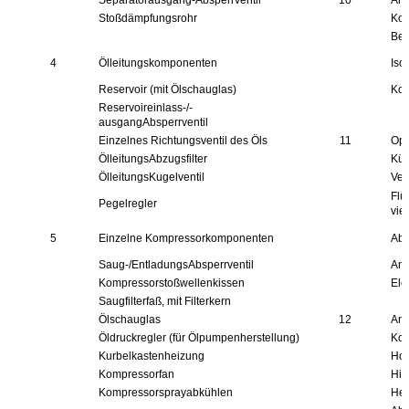
Stoßdämpfungsrohr
Ko
Ber
4
Ölleitungskomponenten
Iso
Reservoir (mit Ölschauglas)
Kom
Reservoireinlass-/-
ausgangAbsperrventil
Einzelnes Richtungsventil des Öls
11
Opt
ÖlleitungsAbzugsfilter
Küh
ÖlleitungsKugelventil
Ver
Flü
Pegelregler
vie
5
Einzelne Kompressorkomponenten
Abk
Saug-/EntladungsAbsperrventil
And
Kompressorstoßwellenkissen
Ele
Saugfilterfaß, mit Filterkern
Ölschauglas
12
And
Öldruckregler (für Ölpumpenherstellung)
Kom
Kurbelkastenheizung
Hoc
Kompressorfan
Hit
Kompressorsprayabkühlen
Hei