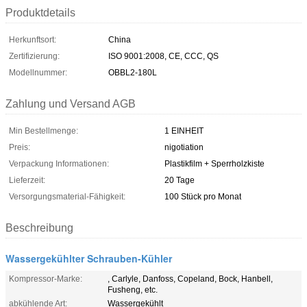
Produktdetails
Herkunftsort:
China
Zertifizierung:
ISO 9001:2008, CE, CCC, QS
Modellnummer:
OBBL2-180L
Zahlung und Versand AGB
Min Bestellmenge:
1 EINHEIT
Preis:
nigotiation
Verpackung Informationen:
Plastikfilm + Sperrholzkiste
Lieferzeit:
20 Tage
Versorgungsmaterial-Fähigkeit:
100 Stück pro Monat
Beschreibung
Wassergekühlter Schrauben-Kühler
Kompressor-Marke:
, Carlyle, Danfoss, Copeland, Bock, Hanbell,
Fusheng, etc.
abkühlende Art:
Wassergekühlt