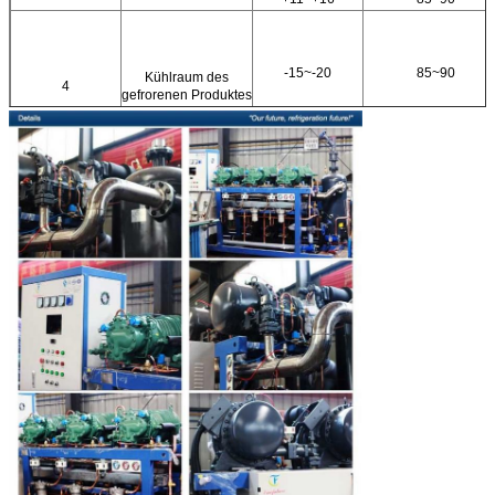
-15~-20
85~90
Kühlraum des
4
gefrorenen Produktes
-18~-23
90~95
5
Eisspeicher
-4~-6
—