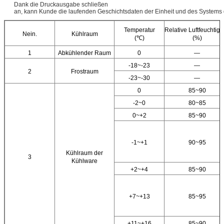
Dank die Druckausgabe schließen
an, kann Kunde die laufenden Geschichtsdaten der Einheit und des Systems 
Temperatur
Relative Luftfeuchtigk
Nein.
Kühlraum
(℃)
(%)
1
Abkühlender Raum
0
—
-18~-23
—
2
Frostraum
-23~-30
—
0
85~90
-2~0
80~85
0~+2
85~90
-1~+1
90~95
Kühlraum der
3
Kühlware
+2~+4
85~90
+7~+13
85~95
+11~+16
85~90