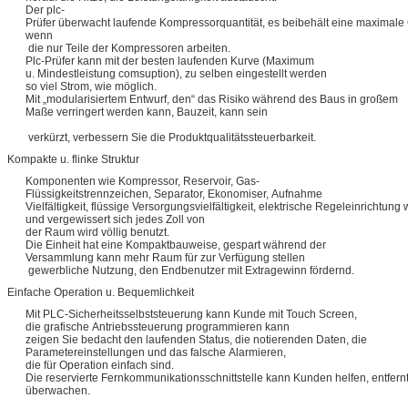
Der plc-
Prüfer überwacht laufende Kompressorquantität, es beibehält eine maximale
wenn
die nur Teile der Kompressoren arbeiten.
Plc-Prüfer kann mit der besten laufenden Kurve (Maximum
u. Mindestleistung comsuption), zu selben eingestellt werden
so viel Strom, wie möglich.
Mit „modularisiertem Entwurf, den“ das Risiko während des Baus in großem
Maße verringert werden kann, Bauzeit, kann sein
verkürzt, verbessern Sie die Produktqualitätssteuerbarkeit.
Kompakte u. flinke Struktur
Komponenten wie Kompressor, Reservoir, Gas-
Flüssigkeitstrennzeichen, Separator, Ekonomiser, Aufnahme
Vielfältigkeit, flüssige Versorgungsvielfältigkeit, elektrische Regeleinrichtung w
und vergewissert sich jedes Zoll von
der Raum wird völlig benutzt.
Die Einheit hat eine Kompaktbauweise, gespart während der
Versammlung kann mehr Raum für zur Verfügung stellen
gewerbliche Nutzung, den Endbenutzer mit Extragewinn fördernd.
Einfache Operation u. Bequemlichkeit
Mit PLC-Sicherheitsselbststeuerung kann Kunde mit Touch Screen,
die grafische Antriebssteuerung programmieren kann
zeigen Sie bedacht den laufenden Status, die notierenden Daten, die
Parametereinstellungen und das falsche Alarmieren,
die für Operation einfach sind.
Die reservierte Fernkommunikationsschnittstelle kann Kunden helfen, entfern
überwachen.