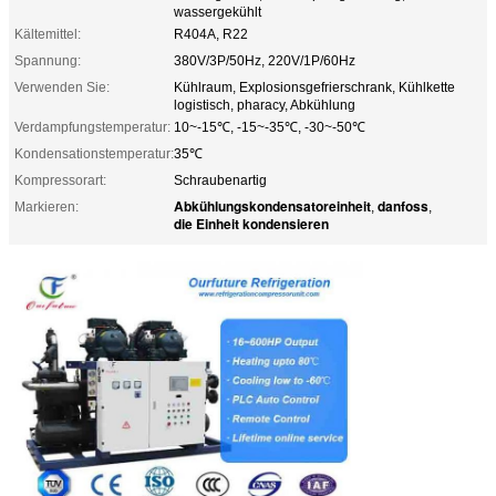
wassergekühlt
Kältemittel:
R404A, R22
Spannung:
380V/3P/50Hz, 220V/1P/60Hz
Verwenden Sie:
Kühlraum, Explosionsgefrierschrank, Kühlkette
logistisch, pharacy, Abkühlung
Verdampfungstemperatur:
10~-15℃, -15~-35℃, -30~-50℃
Kondensationstemperatur:
35℃
Kompressorart:
Schraubenartig
Abkühlungskondensatoreinheit
danfoss
Markieren:
,
,
die Einheit kondensieren