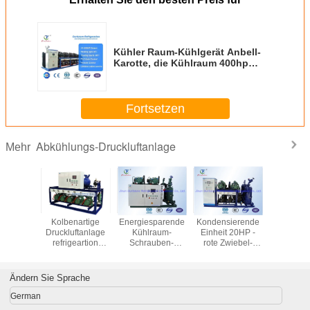
Kühler Raum-Kühlgerät Anbell-
Karotte, die Kühlraum 400hp
vorkühlt
Fortsetzen
Abkühlungs-Druckluftanlage
Mehr
mpressor
Kolbenartige
Energiesparende
Kondensierende
Geflüg
g Bitzer
Druckluftanlage
Kühlraum-
Einheit 20HP -
Blastha
04a
refrigeartion
Schrauben-
rote Zwiebel-
Kühlkomp
ucht für
R404a Bitzer für
Druckluftanlage
Kühlraum Bitzer
Einheit Kü
8℃
Kühlraum der
Pharacy mit PLC-
Kühlleistung
R40
ühlraum
Frucht 2℃
Sicherheitsautosteuerung
350HP
Ändern Sie Sprache
ark
German