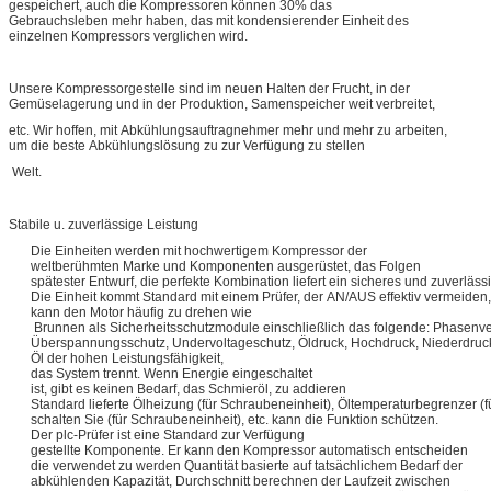
gespeichert, auch die Kompressoren können 30% das
Gebrauchsleben mehr haben, das mit kondensierender Einheit des
einzelnen Kompressors verglichen wird.
Unsere Kompressorgestelle sind im neuen Halten der Frucht, in der
Gemüselagerung und in der Produktion, Samenspeicher weit verbreitet,
etc. Wir hoffen, mit Abkühlungsauftragnehmer mehr und mehr zu arbeiten,
um die beste Abkühlungslösung zu zur Verfügung zu stellen
Welt.
Stabile u. zuverlässige Leistung
Die Einheiten werden mit hochwertigem Kompressor der
weltberühmten Marke und Komponenten ausgerüstet, das Folgen
spätester Entwurf, die perfekte Kombination liefert ein sicheres und zuverläs
Die Einheit kommt Standard mit einem Prüfer, der AN/AUS effektiv vermeiden,
kann den Motor häufig zu drehen wie
Brunnen als Sicherheitsschutzmodule einschließlich das folgende: Phasenve
Überspannungsschutz, Undervoltageschutz, Öldruck, Hochdruck, Niederdru
Öl der hohen Leistungsfähigkeit,
das System trennt. Wenn Energie eingeschaltet
ist, gibt es keinen Bedarf, das Schmieröl, zu addieren
Standard lieferte Ölheizung (für Schraubeneinheit), Öltemperaturbegrenzer (
schalten Sie (für Schraubeneinheit), etc. kann die Funktion schützen.
Der plc-Prüfer ist eine Standard zur Verfügung
gestellte Komponente. Er kann den Kompressor automatisch entscheiden
die verwendet zu werden Quantität basierte auf tatsächlichem Bedarf der
abkühlenden Kapazität, Durchschnitt berechnen der Laufzeit zwischen