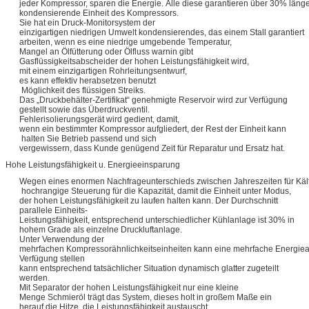
jeder Kompressor, sparen die Energie. Alle diese garantieren über 30% län
kondensierende Einheit des Kompressors.
Sie hat ein Druck-Monitorsystem der
einzigartigen niedrigen Umwelt kondensierendes, das einem Stall garantiert
arbeiten, wenn es eine niedrige umgebende Temperatur,
Mangel an Ölfütterung oder Ölfluss warnin gibt
Gasflüssigkeitsabscheider der hohen Leistungsfähigkeit wird,
mit einem einzigartigen Rohrleitungsentwurf,
es kann effektiv herabsetzen benutzt
Möglichkeit des flüssigen Streiks.
Das „Druckbehälter-Zertifikat“ genehmigte Reservoir wird zur Verfügung
gestellt sowie das Überdruckventil.
Fehlerisolierungsgerät wird gedient, damit,
wenn ein bestimmter Kompressor aufgliedert, der Rest der Einheit kann
halten Sie Betrieb passend und sich
vergewissern, dass Kunde genügend Zeit für Reparatur und Ersatz hat.
Hohe Leistungsfähigkeit u. Energieeinsparung
Wegen eines enormen Nachfrageunterschieds zwischen Jahreszeiten für Kält
hochrangige Steuerung für die Kapazität, damit die Einheit unter Modus,
der hohen Leistungsfähigkeit zu laufen halten kann. Der Durchschnitt
parallele Einheits-
Leistungsfähigkeit, entsprechend unterschiedlicher Kühlanlage ist 30% in
hohem Grade als einzelne Druckluftanlage.
Unter Verwendung der
mehrfachen Kompressorähnlichkeitseinheiten kann eine mehrfache Energiea
Verfügung stellen
kann entsprechend tatsächlicher Situation dynamisch glatter zugeteilt
werden.
Mit Separator der hohen Leistungsfähigkeit nur eine kleine
Menge Schmieröl trägt das System, dieses holt in großem Maße ein
herauf die Hitze, die Leistungsfähigkeit austauscht.