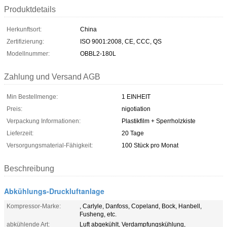
Produktdetails
Herkunftsort:
China
Zertifizierung:
ISO 9001:2008, CE, CCC, QS
Modellnummer:
OBBL2-180L
Zahlung und Versand AGB
Min Bestellmenge:
1 EINHEIT
Preis:
nigotiation
Verpackung Informationen:
Plastikfilm + Sperrholzkiste
Lieferzeit:
20 Tage
Versorgungsmaterial-Fähigkeit:
100 Stück pro Monat
Beschreibung
Abkühlungs-Druckluftanlage
Kompressor-Marke:
, Carlyle, Danfoss, Copeland, Bock, Hanbell,
Fusheng, etc.
abkühlende Art:
Luft abgekühlt, Verdampfungskühlung,