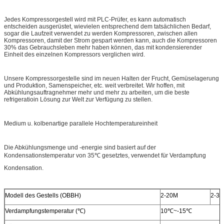
Jedes Kompressorgestell wird mit PLC-Prüfer, es kann automatisch
entscheiden ausgerüstet, wievielen entsprechend dem tatsächlichen Bedarf,
sogar die Laufzeit verwendet zu werden Kompressoren, zwischen allen
Kompressoren, damit der Strom gespart werden kann, auch die Kompressoren
30% das Gebrauchsleben mehr haben können, das mit kondensierender
Einheit des einzelnen Kompressors verglichen wird.
Unsere Kompressorgestelle sind im neuen Halten der Frucht, Gemüselagerung
und Produktion, Samenspeicher, etc. weit verbreitet. Wir hoffen, mit
Abkühlungsauftragnehmer mehr und mehr zu arbeiten, um die beste
refrigeratioin Lösung zur Welt zur Verfügung zu stellen.
Medium u. kolbenartige parallele Hochtemperatureinheit
Die Abkühlungsmenge und -energie sind basiert auf der
Kondensationstemperatur von 35℃ gesetztes, verwendet für Verdampfung
Kondensation.
Modell des Gestells (OBBH)
2-20M
2-3
Verdampfungstemperatur (℃)
10℃~-15℃