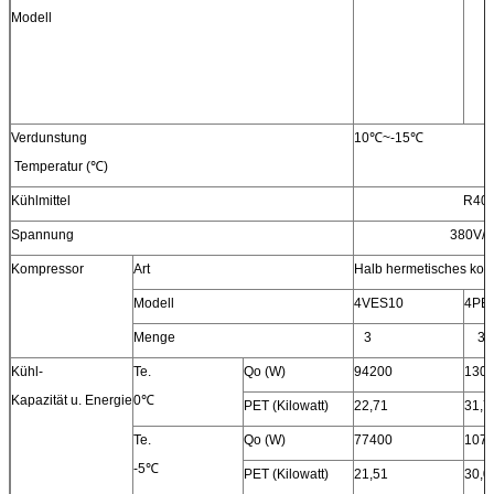
Modell
Gesamt
L (Millimeter)
1442
144
Maß
W (Millimeter)
1100
1100
H (Millimeter)
1800
180
Verdunstung
10℃~-15℃
Temperatur (℃)
Kühlmittel
R404
Spannung
380V/50
Kompressor
Art
Halb hermetisches kol
Modell
4VES10
4PE
Menge
3
3
Kühl-
Te.
Qo (W)
94200
130
Kapazität u. Energie
0℃
PET (Kilowatt)
22,71
31,7
Te.
Qo (W)
77400
107
-5℃
PET (Kilowatt)
21,51
30,0