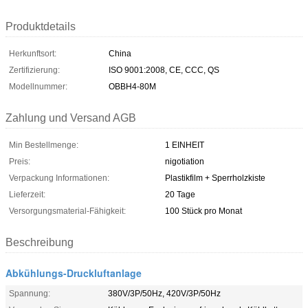
Produktdetails
Herkunftsort:
China
Zertifizierung:
ISO 9001:2008, CE, CCC, QS
Modellnummer:
OBBH4-80M
Zahlung und Versand AGB
Min Bestellmenge:
1 EINHEIT
Preis:
nigotiation
Verpackung Informationen:
Plastikfilm + Sperrholzkiste
Lieferzeit:
20 Tage
Versorgungsmaterial-Fähigkeit:
100 Stück pro Monat
Beschreibung
Abkühlungs-Druckluftanlage
Spannung:
380V/3P/50Hz, 420V/3P/50Hz