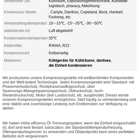
Verwenden Sie:
Kühlraum, Explosionsgefrierschrank, Kühlkette
logistisch, pharacy, Abkühlung
Kompressor-Marke:
, Carlyle, Danfoss, Copeland, Bock, Hanbell,
Fusheng, etc.
Verdampfungstemperatur:
10~-15℃, -15~-35℃, -30~-50℃
abkühlende Art:
Luft abgekühlt
Kondensationstemperatur:
35℃
Kältemittel:
R404A, R22
Kompressorart:
Kolbenartig
Kühlgeräte für Kühlräume
danfoss
Markieren:
,
,
die Einheit kondensieren
Wir produzieren unsere Kompressorgestelle mit weltberühmten Komponenten
und der Welt-lastest Technologie. Jedes Kompressorgestell wird Standard- mit
Phasenverlustschutz, Rückphasenauftragsschutz, über
Spannungs-/Mangelspannungsschutz, Öldruckschutz, hoch-
Niederdruckschutz, Motor über Lastsschutz, etc. ausgerüstet. Dieses würde
unseren Kompressorgestellen ermöglichen, Start häufig zu vermeiden/weg und
eine stabile und zuverlässige Leistung zum Endbenutzer zur Verfügung zu
stellen.
Wir haben Höhe effciency Öl-Trennungssystem, wenn die Einheit eingeschaltet
ist, dort sind kein Bedarf, lubracation, die Standardöltemperaturheizung,
Öltemperaturbegrenzer zu verwenden und Ölstandprüfer kann eines perfekten
Betriebs sich vergewissern.