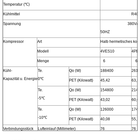
Temperatur (℃)
Kühlmittel
R404
Spannung
380V/
50HZ
Kompressor
Art
Halb hermetisches kol
Modell
4VES10
4PE
Menge
6
6
Kühl-
Te.
Qo (W)
188400
261
Kapazität u. Energie
0℃
PET (Kilowatt)
45,42
63,5
Te.
Qo (W)
154800
214
-5℃
PET (Kilowatt)
43,02
60,0
Te.
Qo (W)
126000
174
-10℃
PET (Kilowatt)
40,08
55,7
Verbindungsstück
Lufteinlauf (Millimeter)
76
76
Flüssiger Ausgang (Millimeter)
35
45