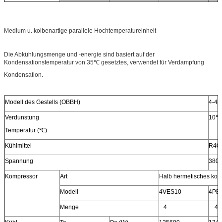
Te.
Qo (W)
63000
870
-10℃
PET (Kilowatt)
20,04
27,8
Medium u. kolbenartige parallele Hochtemperatureinheit
Verbindungsstück
Lufteinlauf (Millimeter)
57
57
Flüssiger Ausgang (Millimeter)
22
28
Die Abkühlungsmenge und -energie sind basiert auf der
Kondensationstemperatur von 35℃ gesetztes, verwendet für Verdampfung
Lüftungsgitter (Millimeter)
35
45
Kondensation.
Flüssiger Einlass (Millimeter)
28
28
Gesamt
L (Millimeter)
1972
197
Modell des Gestells (OBBH)
4-4
Maß
W (Millimeter)
1100
1100
Verdunstung
10℃
H (Millimeter)
1800
180
Temperatur (℃)
Kühlmittel
R40
Spannung
380
Kompressor
Art
Halb hermetisches kol
Modell
4VES10
4PE
Menge
4
4