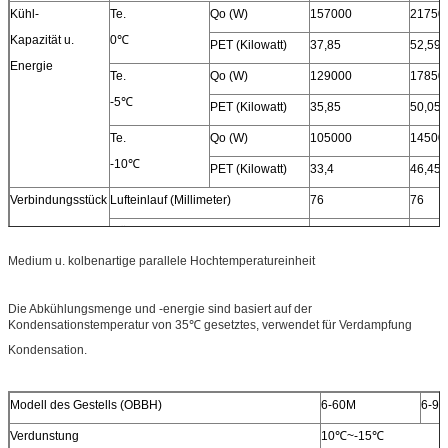
Kühl-
Te.
Qo (W)
157000
21750
Kapazität u.
0℃
PET (Kilowatt)
37,85
52,59
Energie
Te.
Qo (W)
129000
17850
-5℃
PET (Kilowatt)
35,85
50,05
Te.
Qo (W)
105000
14500
-10℃
PET (Kilowatt)
33,4
46,45
Verbindungsstück
Lufteinlauf (Millimeter)
76
76
Flüssiger Ausgang (Millimeter)
28
35
Medium u. kolbenartige parallele Hochtemperatureinheit
Lüftungsgitter (Millimeter)
57
57
Flüssiger Einlass (Millimeter)
35
45
Die Abkühlungsmenge und -energie sind basiert auf der
Gesamt
L (Millimeter)
3102
3102
Kondensationstemperatur von 35℃ gesetztes, verwendet für Verdampfung
Kondensation.
Maß
W (Millimeter)
1100
1100
H (Millimeter)
1800
1800
Modell des Gestells (OBBH)
6-60M
6-9
Verdunstung
10℃~-15℃