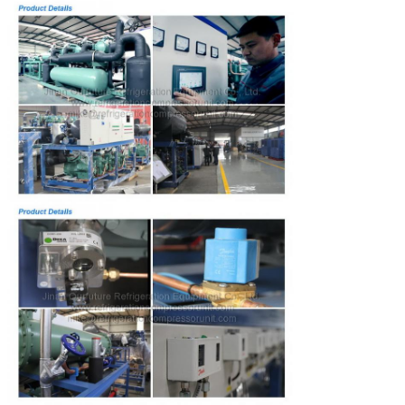
Lüftungsgitter (Millimeter)
57
76
Flüssiger Einlass (Millimeter)
45
57
Gesamtausmasse
L (Millimeter)
3632
363
W (Millimeter)
1100
1100
H (Millimeter)
1800
180