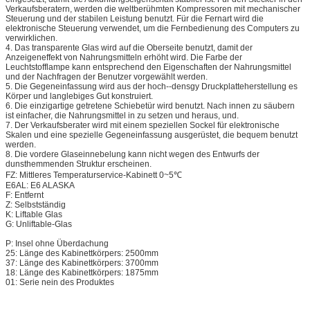
Verkaufsberatern, werden die weltberühmten Kompressoren mit mechanischer
Steuerung und der stabilen Leistung benutzt. Für die Fernart wird die
elektronische Steuerung verwendet, um die Fernbedienung des Computers zu
verwirklichen.
4. Das transparente Glas wird auf die Oberseite benutzt, damit der
Anzeigeneffekt von Nahrungsmitteln erhöht wird. Die Farbe der
Leuchtstofflampe kann entsprechend den Eigenschaften der Nahrungsmittel
und der Nachfragen der Benutzer vorgewählt werden.
5. Die Gegeneinfassung wird aus der hoch--densgy Druckplatteherstellung es
Körper und langlebiges Gut konstruiert.
6. Die einzigartige getretene Schiebetür wird benutzt. Nach innen zu säubern
ist einfacher, die Nahrungsmittel in zu setzen und heraus, und.
7. Der Verkaufsberater wird mit einem speziellen Sockel für elektronische
Skalen und eine spezielle Gegeneinfassung ausgerüstet, die bequem benutzt
werden.
8. Die vordere Glaseinnebelung kann nicht wegen des Entwurfs der
dunsthemmenden Struktur erscheinen.
FZ: Mittleres Temperaturservice-Kabinett 0~5℃
E6AL: E6 ALASKA
F: Entfernt
Z: Selbstständig
K: Liftable Glas
G: Unliftable-Glas
P: Insel ohne Überdachung
25: Länge des Kabinettkörpers: 2500mm
37: Länge des Kabinettkörpers: 3700mm
18: Länge des Kabinettkörpers: 1875mm
01: Serie nein des Produktes