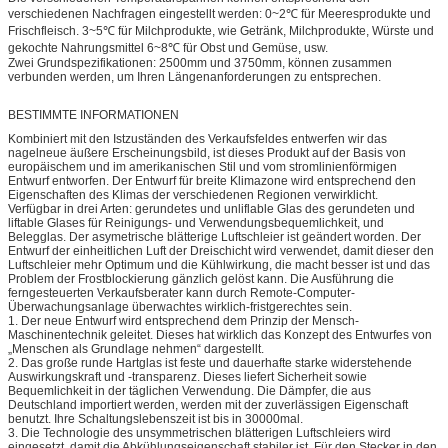
verschiedenen Nachfragen eingestellt werden: 0~2℃ für Meeresprodukte und
Frischfleisch. 3~5℃ für Milchprodukte, wie Getränk, Milchprodukte, Würste und
gekochte Nahrungsmittel 6~8℃ für Obst und Gemüse, usw.
Zwei Grundspezifikationen: 2500mm und 3750mm, können zusammen
verbunden werden, um Ihren Längenanforderungen zu entsprechen.
BESTIMMTE INFORMATIONEN
Kombiniert mit den Istzuständen des Verkaufsfeldes entwerfen wir das
nagelneue äußere Erscheinungsbild, ist dieses Produkt auf der Basis von
europäischem und im amerikanischen Stil und vom stromlinienförmigen
Entwurf entworfen. Der Entwurf für breite Klimazone wird entsprechend den
Eigenschaften des Klimas der verschiedenen Regionen verwirklicht.
Verfügbar in drei Arten: gerundetes und unliflable Glas des gerundeten und
liftable Glases für Reinigungs- und Verwendungsbequemlichkeit, und
Belegglas. Der asymetrische blätterige Luftschleier ist geändert worden. Der
Entwurf der einheitlichen Luft der Dreischicht wird verwendet, damit dieser den
Luftschleier mehr Optimum und die Kühlwirkung, die macht besser ist und das
Problem der Frostblockierung gänzlich gelöst kann. Die Ausführung die
ferngesteuerten Verkaufsberater kann durch Remote-Computer-
Überwachungsanlage überwachtes wirklich-fristgerechtes sein.
1. Der neue Entwurf wird entsprechend dem Prinzip der Mensch-
Maschinentechnik geleitet. Dieses hat wirklich das Konzept des Entwurfes von
„Menschen als Grundlage nehmen“ dargestellt.
2. Das große runde Hartglas ist feste und dauerhafte starke widerstehende
Auswirkungskraft und -transparenz. Dieses liefert Sicherheit sowie
Bequemlichkeit in der täglichen Verwendung. Die Dämpfer, die aus
Deutschland importiert werden, werden mit der zuverlässigen Eigenschaft
benutzt. Ihre Schaltungslebenszeit ist bis in 30000mal.
3. Die Technologie des unsymmetrischen blätterigen Luftschleiers wird
eingesetzt, damit die Abkühlungseigenschaft stabiler ist. Für den Stecker in den