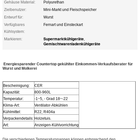
Gehäuse Material:
Polyurethan
Zielbenutzer:
Mini-Markt und Fleischspeicher
Entwurf für:
Wurst
Verfügbares
Fernart und Einsteckart
Kühlsystem:
Supermarktkühlgeräte
Markieren:
,
Gemischtwarenladenkühlgeräte
Energiesparender Countertop gekühlter Einkommen-Verkaufsberater für
Wurst und Molkerei
Bescheinigung:
CER
Kapazität:
800-960L
Temperatur:
-1~5, - Grad 18~-22
Klima-Art:
Ventilator-Abkühlen
Kühlmittel:
R22, R404a
Verpackendetails:
Holzetuis.
Art:
Anzeigen-Kühlvorrichtung
Art:
Einzel-Temperatur
Die verschiedenen Temperaturspannen können entsprechend den