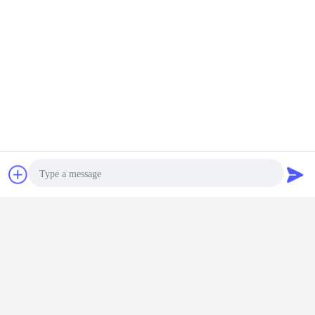
Plaudern
Referenzen
_ supermarket fridges and freezers
Umbauten:
,
Gemischtwarenladenkühlgeräte
Supermarktkühlgeräte
,
Photo
Erhalten Sie den besten Preis für
Video Call
Audio Call