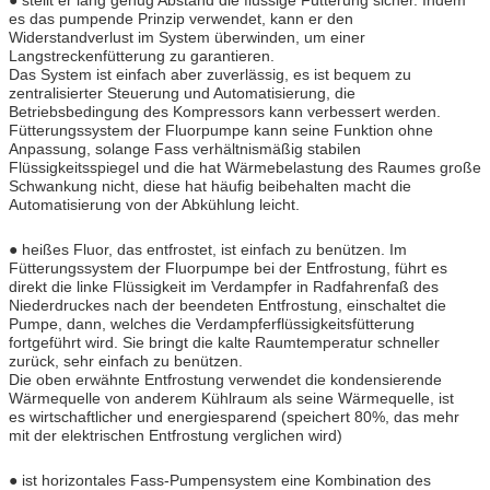
● stellt er lang genug Abstand die flüssige Fütterung sicher. Indem
es das pumpende Prinzip verwendet, kann er den
Widerstandverlust im System überwinden, um einer
Langstreckenfütterung zu garantieren.
Das System ist einfach aber zuverlässig, es ist bequem zu
zentralisierter Steuerung und Automatisierung, die
Betriebsbedingung des Kompressors kann verbessert werden.
Fütterungssystem der Fluorpumpe kann seine Funktion ohne
Anpassung, solange Fass verhältnismäßig stabilen
Flüssigkeitsspiegel und die hat Wärmebelastung des Raumes große
Schwankung nicht, diese hat häufig beibehalten macht die
Automatisierung von der Abkühlung leicht.
● heißes Fluor, das entfrostet, ist einfach zu benützen. Im
Fütterungssystem der Fluorpumpe bei der Entfrostung, führt es
direkt die linke Flüssigkeit im Verdampfer in Radfahrenfaß des
Niederdruckes nach der beendeten Entfrostung, einschaltet die
Pumpe, dann, welches die Verdampferflüssigkeitsfütterung
fortgeführt wird. Sie bringt die kalte Raumtemperatur schneller
zurück, sehr einfach zu benützen.
Die oben erwähnte Entfrostung verwendet die kondensierende
Wärmequelle von anderem Kühlraum als seine Wärmequelle, ist
es wirtschaftlicher und energiesparend (speichert 80%, das mehr
mit der elektrischen Entfrostung verglichen wird)
● ist horizontales Fass-Pumpensystem eine Kombination des