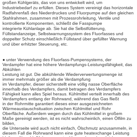
großen Kühlgeräts, das von uns entwickelt wird, um
Industriebedarf zu erfüllen. Dieses System vereinigt das horizontale
Radfahrenfaß des Niederdruckes und Fluorpumpe auf den gleichen
Stahlrahmen, zusammen mit Prozessrohrleitung, Ventile und
kontrollierte Komponenten, schließt die Fasspumpe
integrierte Kühlanlage ab. Sie hat die Selbstfütterung,
Füllstandanzeige, Selbstwarnungssystem des Fluorfasses und
doppelter Schutz einschließlich Füllstand über gefüllter Warnung
und über erhitzter Steuerung, etc.
● unter Verwendung des Fluorfass-Pumpensystems, der
Verdampfer hat eine höhere Verdampfungs-Leistungsfähigkeit, das
Abkühlen
Leistung ist gut. Die abkühlende Wiederverwertungsmenge ist
immer mehrmals größer als die Verdampfung
im Verdampfer, dieser sicherstellt eine völlig nasse Oberfläche
innerhalb des Verdampfers, damit betragen des Verdampfers
Fähigkeit kann alles Spiel heraus. Kühlmittel verteilt innerhalb des
Verdampfers entlang der Rohrwand, während das Gas fließt
in der Rohrmitte garantiert dieses einer ausgezeichneten
Wärmeaustauschsituation zwischen Kühlmittel und Rohr
Oberfläche. Außerdem wegen durch das Kühlmittel in großem
Maße gereinigt werden, ist es nicht wahrscheinlich, einen Ölfilm zu
bilden,
die Unterseite wird auch nicht einfach, Ölschmutz anzusammeln, in
diesem Fall die Rohrwand kann eine gute heatexchange Leistung