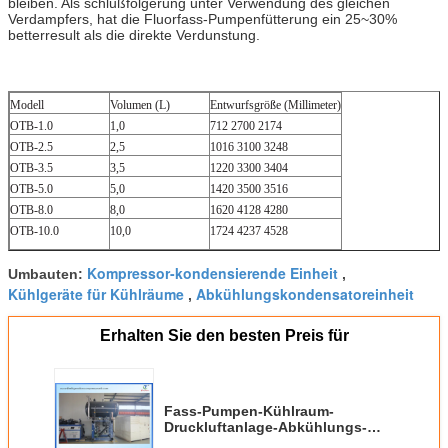
bleiben. Als schlußfolgerung unter Verwendung des gleichen
Verdampfers, hat die Fluorfass-Pumpenfütterung ein 25~30%
betterresult als die direkte Verdunstung.
Modell
Volumen (L)
Entwurfsgröße (Millimeter)
OTB-1.0
1,0
712 2700 2174
OTB-2.5
2,5
1016 3100 3248
OTB-3.5
3,5
1220 3300 3404
OTB-5.0
5,0
1420 3500 3516
OTB-8.0
8,0
1620 4128 4280
OTB-10.0
10,0
1724 4237 4528
Kompressor-kondensierende Einheit
Umbauten:
,
Kühlgeräte für Kühlräume
Abkühlungskondensatoreinheit
,
Erhalten Sie den besten Preis für
Fass-Pumpen-Kühlraum-
Druckluftanlage-Abkühlungs-
kondensierende Einheiten