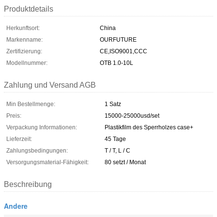
Produktdetails
Herkunftsort:
China
Markenname:
OURFUTURE
Zertifizierung:
CE,ISO9001,CCC
Modellnummer:
OTB 1.0-10L
Zahlung und Versand AGB
Min Bestellmenge:
1 Satz
Preis:
15000-25000usd/set
Verpackung Informationen:
Plastikfilm des Sperrholzes case+
Lieferzeit:
45 Tage
Zahlungsbedingungen:
T / T, L / C
Versorgungsmaterial-Fähigkeit:
80 setzt / Monat
Beschreibung
Andere