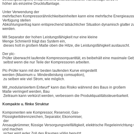
höher als einzelne Druckluftanlage.
Unter Verwendung der
mehrfachen Kompressorähnlichkeitseinheiten kann eine mehrfache Energieauss
Verfügung stellen
Abkühlungsertrag kann entsprechend tatsächlicher Situation dynamisch glatter zu
werden.
Mit Separator der hohen Leistungsfähigkeit nur eine kleine
Menge Schmieröl trägt das System ein,
dieses holt in großem Maße oben die Hitze, die Leistungsfähigkeit austauscht.
Der plc-
Prüfer überwacht laufende Kompressorquantität, es beibehält eine maximale Ge
selbst wenn die nur Teile der Kompressoren arbeiten.
Plc-Prüfer kann mit der besten laufenden Kurve eingestellt
werden (Maximum u. Mindestleistung comsuption),
zu selben wie viel Strom, wie möglich.
Mit „modularisiertem Entwurf“ kann das Risiko während des Baus in großem
Maße verringert werden, Bau
Zeitraum kann verkürzt werden, verbessern die Produktqualitätssteuerbarkeit.
Kompakte u. flinke Struktur
Komponenten wie Kompressor, Reservoir, Gas-
Flüssigkeitstrennzeichen, Separator, Ekonomiser,
der
Ansaugkrümmer, flüssige Versorgungsvielfältigkeit, elektrische Regeleinrichtung w
und machen
sicher wird jeder Zoll des Raumes völlig benutzt.