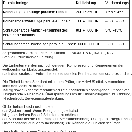
Druckluftanlage
Kühlleistung
Verdampfungste
Kolbenartige einstufige parallele Einheit
20HP~350HP
7.5℃~-45℃
Kolbenartige zweistufige parallele Einheit
16HP~180HP
-25℃~-65℃
Schraubenartige Ähnlichkeitseinheit des
80HP~600HP
5℃~-45℃
einzelnen Stadiums
Schraubenartige zweistufige parallele Einheit
100HP~600HP
-30℃~-65℃
Angenommen zum mehrfachen Kühlmittel R404a, R507, R407C, R22.
Stabile u. zuverlässige Leistung
Die Einheiten werden mit hochwertigem Kompressor und Komponenten der
weltberühmten Marke ausgerüstet,
nach dem spätesten Entwurf liefert die perfekte Kombination ein sicheres und zu
Die Einheit kommt Standard mit einem Prüfer, der AN/AUS effektiv vermeiden,
kann den Motor zu drehen
häufig sowie Sicherheitsschutzmodule einschließlich das folgende: Phasenverlu
Umgekehrte Reihenfolge, Überspannungsschutz, Undervoltageschutz, Öldruck,
Niederdruck, Bewegungsüberlastung.
Öl der hohen Leistungsfähigkeit,
das System trennt. Wenn Energie eingeschaltet
ist, gibt es keinen Bedarf, Schmieröl zu addieren,
der Standard lieferte Ölheizung (für Schraubeneinheit), Öltemperaturbegrenzer 
Ölstandschalter (für Schraubeneinheit), etc. können die Funktion schützen.
Der plc-Prüfer ist eine Standard zur Verfügung