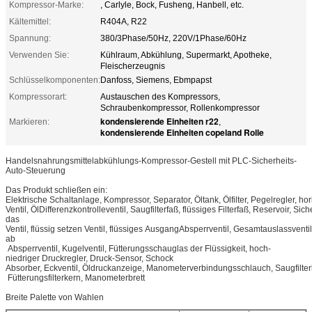
Kompressor-Marke:
, Carlyle, Bock, Fusheng, Hanbell, etc.
Kältemittel:
R404A, R22
Spannung:
380/3Phase/50Hz, 220V/1Phase/60Hz
Verwenden Sie:
Kühlraum, Abkühlung, Supermarkt, Apotheke,
Fleischerzeugnis
Schlüsselkomponenten:
Danfoss, Siemens, Ebmpapst
Kompressorart:
Austauschen des Kompressors,
Schraubenkompressor, Rollenkompressor
kondensierende Einheiten r22
Markieren:
,
kondensierende Einheiten copeland Rolle
Handelsnahrungsmittelabkühlungs-Kompressor-Gestell mit PLC-Sicherheits-
Auto-Steuerung
Das Produkt schließen ein:
Elektrische Schaltanlage, Kompressor, Separator, Öltank, Ölfilter, Pegelregler, h
Ventil, ÖlDifferenzkontrolleventil, Saugfilterfaß, flüssiges Filterfaß, Reservoir, Sic
das
Ventil, flüssig setzen Ventil, flüssiges AusgangAbsperrventil, Gesamtauslassvent
ab
Absperrventil, Kugelventil, Fütterungsschauglas der Flüssigkeit, hoch-
niedriger Druckregler, Druck-Sensor, Schock
Absorber, Eckventil, Öldruckanzeige, Manometerverbindungsschlauch, Saugfilterk
Fütterungsfilterkern, Manometerbrett
Breite Palette von Wahlen