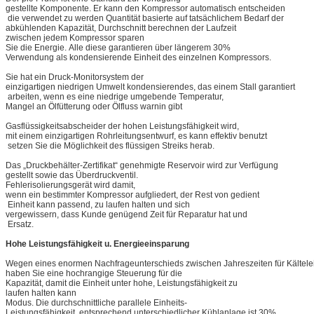
gestellte Komponente. Er kann den Kompressor automatisch entscheiden
die verwendet zu werden Quantität basierte auf tatsächlichem Bedarf der
abkühlenden Kapazität, Durchschnitt berechnen der Laufzeit
zwischen jedem Kompressor sparen
Sie die Energie. Alle diese garantieren über längerem 30%
Verwendung als kondensierende Einheit des einzelnen Kompressors.
Sie hat ein Druck-Monitorsystem der
einzigartigen niedrigen Umwelt kondensierendes, das einem Stall garantiert
arbeiten, wenn es eine niedrige umgebende Temperatur,
Mangel an Ölfütterung oder Ölfluss warnin gibt
Gasflüssigkeitsabscheider der hohen Leistungsfähigkeit wird,
mit einem einzigartigen Rohrleitungsentwurf, es kann effektiv benutzt
setzen Sie die Möglichkeit des flüssigen Streiks herab.
Das „Druckbehälter-Zertifikat“ genehmigte Reservoir wird zur Verfügung
gestellt sowie das Überdruckventil.
Fehlerisolierungsgerät wird damit,
wenn ein bestimmter Kompressor aufgliedert, der Rest von gedient
Einheit kann passend, zu laufen halten und sich
vergewissern, dass Kunde genügend Zeit für Reparatur hat und
Ersatz.
Hohe Leistungsfähigkeit u. Energieeinsparung
Wegen eines enormen Nachfrageunterschieds zwischen Jahreszeiten für Kältelei
haben Sie eine hochrangige Steuerung für die
Kapazität, damit die Einheit unter hohe, Leistungsfähigkeit zu
laufen halten kann
Modus. Die durchschnittliche parallele Einheits-
Leistungsfähigkeit, entsprechend unterschiedlicher Kühlanlage ist 30%