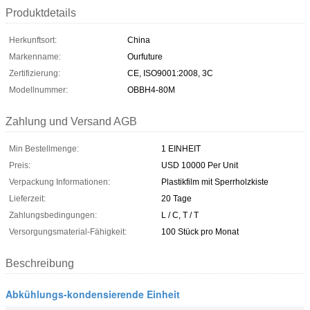
Produktdetails
Herkunftsort:
China
Markenname:
Ourfuture
Zertifizierung:
CE, ISO9001:2008, 3C
Modellnummer:
OBBH4-80M
Zahlung und Versand AGB
Min Bestellmenge:
1 EINHEIT
Preis:
USD 10000 Per Unit
Verpackung Informationen:
Plastikfilm mit Sperrholzkiste
Lieferzeit:
20 Tage
Zahlungsbedingungen:
L / C, T / T
Versorgungsmaterial-Fähigkeit:
100 Stück pro Monat
Beschreibung
Abkühlungs-kondensierende Einheit