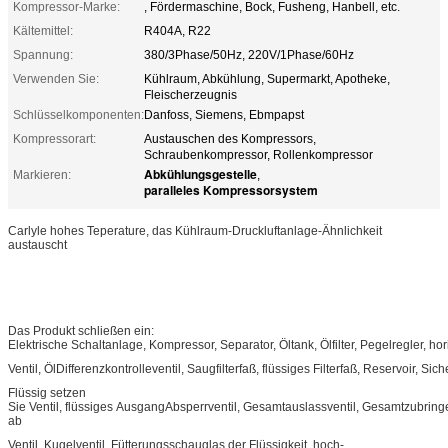
Kompressor-Marke:
, Fördermaschine, Bock, Fusheng, Hanbell, etc.
Kältemittel:
R404A, R22
Spannung:
380/3Phase/50Hz, 220V/1Phase/60Hz
Verwenden Sie:
Kühlraum, Abkühlung, Supermarkt, Apotheke,
Fleischerzeugnis
Schlüsselkomponenten:
Danfoss, Siemens, Ebmpapst
Kompressorart:
Austauschen des Kompressors,
Schraubenkompressor, Rollenkompressor
Abkühlungsgestelle
Markieren:
,
paralleles Kompressorsystem
Carlyle hohes Teperature, das Kühlraum-Druckluftanlage-Ähnlichkeit
austauscht
Das Produkt schließen ein:
Elektrische Schaltanlage, Kompressor, Separator, Öltank, Ölfilter, Pegelregler, h
Ventil, ÖlDifferenzkontrolleventil, Saugfilterfaß, flüssiges Filterfaß, Reservoir, Sich
Flüssig setzen
Sie Ventil, flüssiges AusgangAbsperrventil, Gesamtauslassventil, Gesamtzubring
ab
Ventil, Kugelventil, Fütterungsschauglas der Flüssigkeit, hoch-