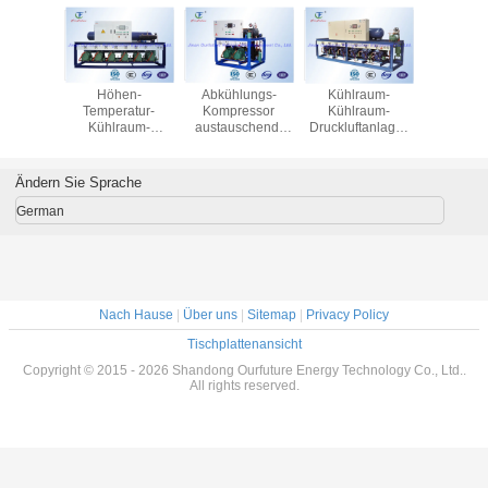
raum-
Höhen-
Abkühlungs-
Kühlraum-
Kompre
ftanlage
Temperatur-
Kompressor
Kühlraum-
Gestell fü
 Samen,
Kühlraum-
austauschend,
Druckluftanlage-
Tempera
 mit
Druckluftanlage,
beanspruchen Sie
niedrige
Kühlrau
rdichter
die für Knoblauch-
paralleles 220V
Temperatur
Kolbenverd
Bitzer
Kühlraum
1Phase 60Hz
Apples
R40
Ändern Sie Sprache
P*3
austauscht
stark
beitet
German
Nach Hause
|
Über uns
|
Sitemap
|
Privacy Policy
Tischplattenansicht
Copyright © 2015 - 2026 Shandong Ourfuture Energy Technology Co., Ltd..
All rights reserved.