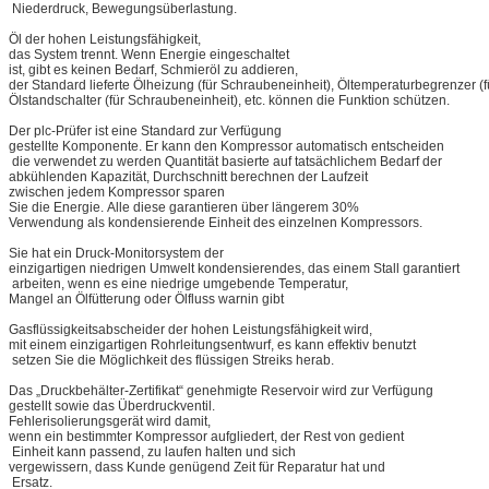
Niederdruck, Bewegungsüberlastung.
Öl der hohen Leistungsfähigkeit,
das System trennt. Wenn Energie eingeschaltet
ist, gibt es keinen Bedarf, Schmieröl zu addieren,
der Standard lieferte Ölheizung (für Schraubeneinheit), Öltemperaturbegrenzer 
Ölstandschalter (für Schraubeneinheit), etc. können die Funktion schützen.
Der plc-Prüfer ist eine Standard zur Verfügung
gestellte Komponente. Er kann den Kompressor automatisch entscheiden
die verwendet zu werden Quantität basierte auf tatsächlichem Bedarf der
abkühlenden Kapazität, Durchschnitt berechnen der Laufzeit
zwischen jedem Kompressor sparen
Sie die Energie. Alle diese garantieren über längerem 30%
Verwendung als kondensierende Einheit des einzelnen Kompressors.
Sie hat ein Druck-Monitorsystem der
einzigartigen niedrigen Umwelt kondensierendes, das einem Stall garantiert
arbeiten, wenn es eine niedrige umgebende Temperatur,
Mangel an Ölfütterung oder Ölfluss warnin gibt
Gasflüssigkeitsabscheider der hohen Leistungsfähigkeit wird,
mit einem einzigartigen Rohrleitungsentwurf, es kann effektiv benutzt
setzen Sie die Möglichkeit des flüssigen Streiks herab.
Das „Druckbehälter-Zertifikat“ genehmigte Reservoir wird zur Verfügung
gestellt sowie das Überdruckventil.
Fehlerisolierungsgerät wird damit,
wenn ein bestimmter Kompressor aufgliedert, der Rest von gedient
Einheit kann passend, zu laufen halten und sich
vergewissern, dass Kunde genügend Zeit für Reparatur hat und
Ersatz.