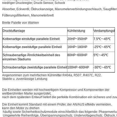
niedriger Druckregler, Druck-Sensor, Schock
Absorber, Eckventil, Öldruckanzeige, Manometerverbindungsschlauch, Saugfilterk
Fütterungsfilterkern, Manometerbrett
Breite Palette von Wahlen
Druckluftanlage
Kühlleistung
Verdampfungste
Kolbenartige einstufige parallele Einheit
20HP~350HP
7.5℃~-45℃
Kolbenartige zweistufige parallele Einheit
16HP~180HP
-25℃~-65℃
Schraubenartige Ähnlichkeitseinheit des
80HP~600HP
5℃~-45℃
einzelnen Stadiums
Schraubenartige zweistufige parallele Einheit
100HP~600HP
-30℃~-65℃
Angenommen zum mehrfachen Kühlmittel R404a, R507, R407C, R22.
Stabile u. zuverlässige Leistung
Die Einheiten werden mit hochwertigem Kompressor und Komponenten der
weltberühmten Marke ausgerüstet,
nach dem spätesten Entwurf liefert die perfekte Kombination ein sicheres und zu
Die Einheit kommt Standard mit einem Prüfer, der AN/AUS effektiv vermeiden,
kann den Motor zu drehen
häufig sowie Sicherheitsschutzmodule einschließlich das folgende: Phasenverlu
Umgekehrte Reihenfolge, Überspannungsschutz, Undervoltageschutz, Öldruck,