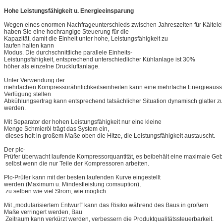
Hohe Leistungsfähigkeit u. Energieeinsparung
Wegen eines enormen Nachfrageunterschieds zwischen Jahreszeiten für Kältelei
haben Sie eine hochrangige Steuerung für die
Kapazität, damit die Einheit unter hohe, Leistungsfähigkeit zu
laufen halten kann
Modus. Die durchschnittliche parallele Einheits-
Leistungsfähigkeit, entsprechend unterschiedlicher Kühlanlage ist 30%
höher als einzelne Druckluftanlage.
Unter Verwendung der
mehrfachen Kompressorähnlichkeitseinheiten kann eine mehrfache Energieauss
Verfügung stellen
Abkühlungsertrag kann entsprechend tatsächlicher Situation dynamisch glatter zu
werden.
Mit Separator der hohen Leistungsfähigkeit nur eine kleine
Menge Schmieröl trägt das System ein,
dieses holt in großem Maße oben die Hitze, die Leistungsfähigkeit austauscht.
Der plc-
Prüfer überwacht laufende Kompressorquantität, es beibehält eine maximale Ge
selbst wenn die nur Teile der Kompressoren arbeiten.
Plc-Prüfer kann mit der besten laufenden Kurve eingestellt
werden (Maximum u. Mindestleistung comsuption),
zu selben wie viel Strom, wie möglich.
Mit „modularisiertem Entwurf“ kann das Risiko während des Baus in großem
Maße verringert werden, Bau
Zeitraum kann verkürzt werden, verbessern die Produktqualitätssteuerbarkeit.