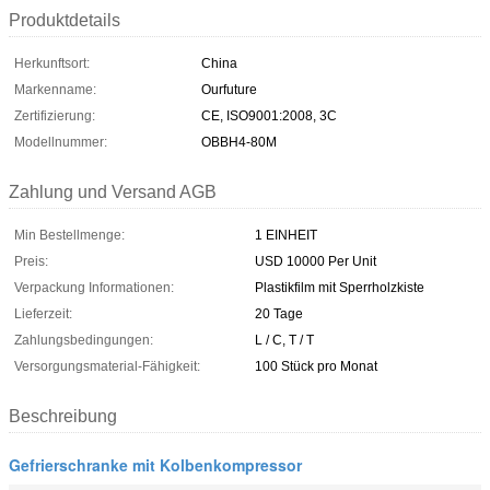
Produktdetails
Herkunftsort:
China
Markenname:
Ourfuture
Zertifizierung:
CE, ISO9001:2008, 3C
Modellnummer:
OBBH4-80M
Zahlung und Versand AGB
Min Bestellmenge:
1 EINHEIT
Preis:
USD 10000 Per Unit
Verpackung Informationen:
Plastikfilm mit Sperrholzkiste
Lieferzeit:
20 Tage
Zahlungsbedingungen:
L / C, T / T
Versorgungsmaterial-Fähigkeit:
100 Stück pro Monat
Beschreibung
Gefrierschranke mit Kolbenkompressor