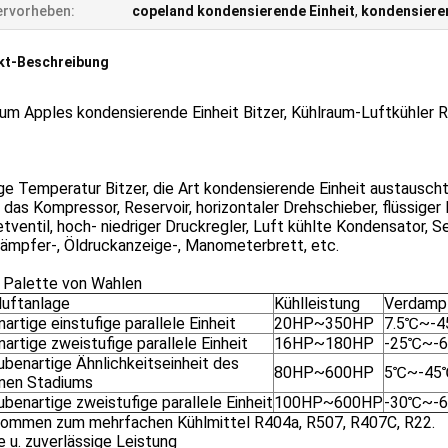
rvorheben:
copeland kondensierende Einheit
,
kondensieren
kt-Beschreibung
um Apples kondensierende Einheit Bitzer, Kühlraum-Luftkühler 
ge Temperatur Bitzer, die Art kondensierende Einheit austausch
, das Kompressor, Reservoir, horizontaler Drehschieber, flüssiger
ventil, hoch- niedriger Druckregler, Luft kühlte Kondensator, S
ämpfer-, Öldruckanzeige-, Manometerbrett, etc.
e Palette von Wahlen
luftanlage
Kühlleistung
Verdamp
artige einstufige parallele Einheit
20HP~350HP
7.5℃~-
artige zweistufige parallele Einheit
16HP~180HP
-25℃~-
ubenartige Ähnlichkeitseinheit des
80HP~600HP
5℃~-45
lnen Stadiums
benartige zweistufige parallele Einheit
100HP~600HP
-30℃~-
ommen zum mehrfachen Kühlmittel R404a, R507, R407C, R22.
e u. zuverlässige Leistung