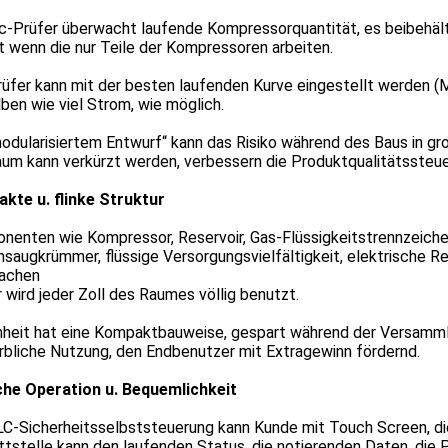
lc-Prüfer überwacht laufende Kompressorquantität, es beibehäl
 wenn die nur Teile der Kompressoren arbeiten.
rüfer kann mit der besten laufenden Kurve eingestellt werden (
ben wie viel Strom, wie möglich.
odularisiertem Entwurf“ kann das Risiko während des Baus in g
um kann verkürzt werden, verbessern die Produktqualitätssteue
kte u. flinke Struktur
enten wie Kompressor, Reservoir, Gas-Flüssigkeitstrennzeichen
saugkrümmer, flüssige Versorgungsvielfältigkeit, elektrische Reg
achen
 wird jeder Zoll des Raumes völlig benutzt.
inheit hat eine Kompaktbauweise, gespart während der Versamml
bliche Nutzung, den Endbenutzer mit Extragewinn fördernd.
che Operation u. Bequemlichkeit
LC-Sicherheitsselbststeuerung kann Kunde mit Touch Screen, d
tstelle kann den laufenden Status, die notierenden Daten, die