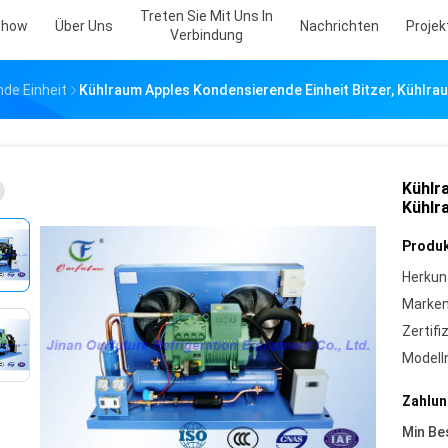
Treten Sie Mit Uns In
Show
Über Uns
Nachrichten
Projekt
Verbindung
de Einheit
Kühlraum Apples Kondensierende Einheit Bitzer, Kühlra
Kühlr
Kühlr
Produk
Herkun
Marke
Zertifi
Model
Zahlun
Min Be