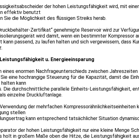
ssigkeitsabscheider der hohen Leistungsfähigkeit wird, mit eine
n effektiv benutzt
 Sie die Möglichkeit des flüssigen Streiks herab.
ruckbehälter-Zertifikat“ genehmigte Reservoir wird zur Verfügu
isolierungsgerät wird damit, wenn ein bestimmter Kompressor au
t kann passend, zu laufen halten und sich vergewissern, dass K
z.
Leistungsfähigkeit u. Energieeinsparung
 eines enormen Nachfrageunterschieds zwischen Jahreszeiten fü
Sie eine hochrangige Steuerung für die Kapazität, damit die Einh
 halten kann
 Die durchschnittliche parallele Einheits-Leistungsfähigkeit, e
als einzelne Druckluftanlage.
 Verwendung der mehrfachen Kompressorähnlichkeitseinheiten k
gung stellen
ungsertrag kann entsprechend tatsächlicher Situation dynamisc
parator der hohen Leistungsfähigkeit nur eine kleine Menge Sch
 holt in großem Maße oben die Hitze, die Leistungsfähigkeit au