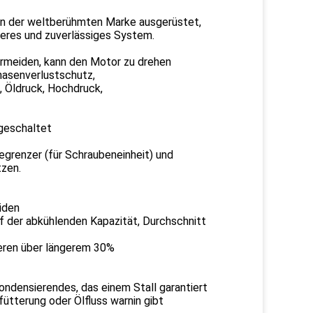
n der weltberühmten Marke ausgerüstet,
heres und zuverlässiges System.
ermeiden, kann den Motor zu drehen
hasenverlustschutz,
 Öldruck, Hochdruck,
ngeschaltet
begrenzer (für Schraubeneinheit) und
tzen.
iden
f der abkühlenden Kapazität, Durchschnitt
ieren über längerem 30%
ondensierendes, das einem Stall garantiert
ütterung oder Ölfluss warnin gibt