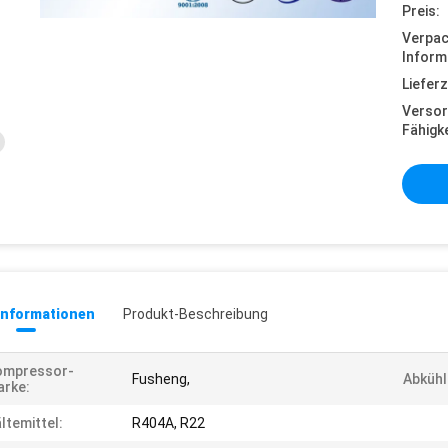
Preis:
Verpa
Inform
Lieferz
Versor
Fähigke
informationen
Produkt-Beschreibung
ompressor-
Fusheng,
Abkühl
rke:
ltemittel:
R404A, R22