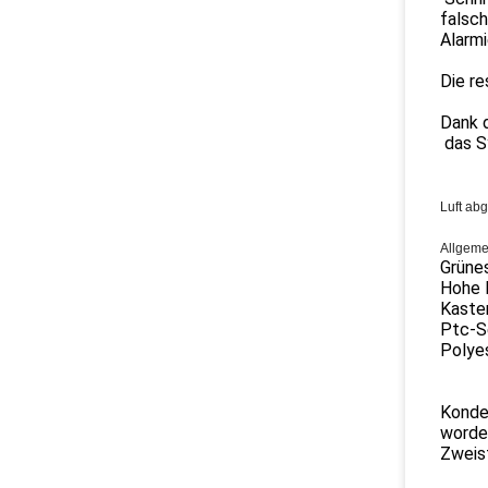
falsc
Alarmi
Die re
Dank d
das S
Luft ab
Allgeme
Grünes
Hohe L
Kasten
Ptc-S
Polyes
Konden
worden
Zweist