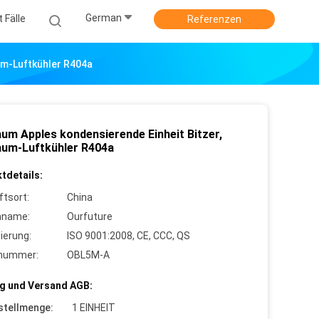
German
 Fälle
Referenzen
um-Luftkühler R404a
aum Apples kondensierende Einheit Bitzer,
aum-Luftkühler R404a
tdetails:
ftsort:
China
nname:
Ourfuture
zierung:
ISO 9001:2008, CE, CCC, QS
lnummer:
OBL5M-A
g und Versand AGB:
stellmenge:
1 EINHEIT