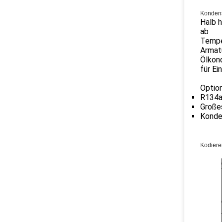
Kondens
Halb 
ab
Temper
Armatu
Ölkon
für Ei
Option
R134a,
Großes
Konde
Kodiere