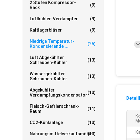
2 Stufen Kompressor-
(9)
Rack
Luftkühler-Verdampfer
(9)
Kaltlagerbläser
(9)
Niedrige Temperatur-
(25)
Kondensierende ...
Luft Abgekühlter
(13)
Schrauben-Kühler
Wassergekühlter
(13)
Schrauben-Kühler
Abgekühlter
(10)
Verdampfungskondensator
Detail
Fleisch-Gefrierschrank-
(11)
Raum
K
Ma
CO2-Kühlanlage
(10)
Kä
Nahrungsmittelverkaufsmöbel
(10)