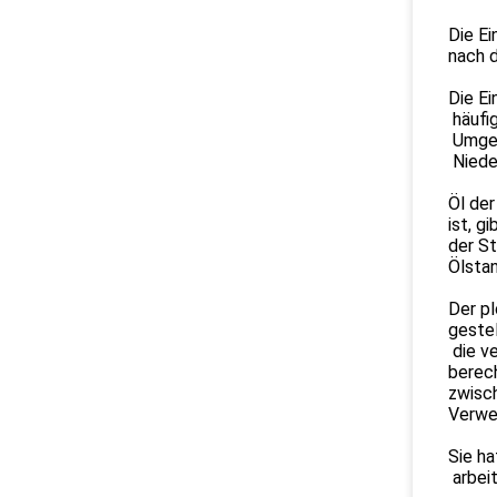
Die E
nach d
Die E
häufig
Umgek
Niede
Öl der
ist, g
der St
Ölstan
Der pl
geste
die v
berec
zwisch
Verwe
Sie ha
arbeit