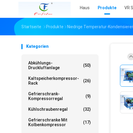
Haus
Produkte
VR 
Startseite
Produkte
Niedrige Temperatur-Kondensieren
Kategorien
Abkühlungs-
(50)
Druckluftanlage
Kaltspeicherkompressor-
(26)
Rack
Gefrierschrank-
(9)
Kompressorregal
Kühlschraubenregal
(32)
Gefrierschranke Mit
(17)
Kolbenkompressor