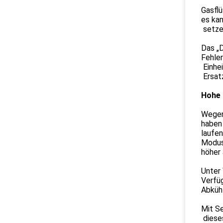
Gasflü
es kan
setzen
Das „D
Fehler
Einhei
Ersat
Hohe 
Wegen
haben 
laufen
Modus.
höher 
Unter
Verfü
Abkühl
Mit Se
dieses