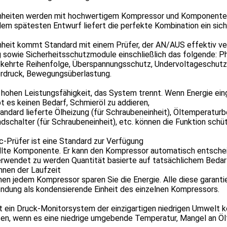
inheiten werden mit hochwertigem Kompressor und Komponente
em spätesten Entwurf liefert die perfekte Kombination ein sic
inheit kommt Standard mit einem Prüfer, der AN/AUS effektiv v
 sowie Sicherheitsschutzmodule einschließlich das folgende: P
ehrte Reihenfolge, Überspannungsschutz, Undervoltageschutz,
rdruck, Bewegungsüberlastung.
 hohen Leistungsfähigkeit, das System trennt. Wenn Energie ei
ibt es keinen Bedarf, Schmieröl zu addieren,
andard lieferte Ölheizung (für Schraubeneinheit), Öltemperatur
dschalter (für Schraubeneinheit), etc. können die Funktion schü
c-Prüfer ist eine Standard zur Verfügung
llte Komponente. Er kann den Kompressor automatisch entsche
erwendet zu werden Quantität basierte auf tatsächlichem Bedar
hnen der Laufzeit
en jedem Kompressor sparen Sie die Energie. Alle diese garant
ndung als kondensierende Einheit des einzelnen Kompressors.
t ein Druck-Monitorsystem der einzigartigen niedrigen Umwelt k
en, wenn es eine niedrige umgebende Temperatur, Mangel an Ölf