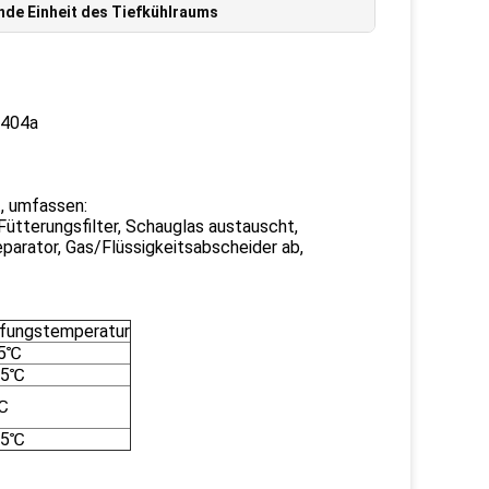
de Einheit des Tiefkühlraums
R404a
t, umfassen:
 Fütterungsfilter, Schauglas austauscht,
eparator, Gas/Flüssigkeitsabscheider ab,
fungstemperatur
45℃
65℃
℃
65℃