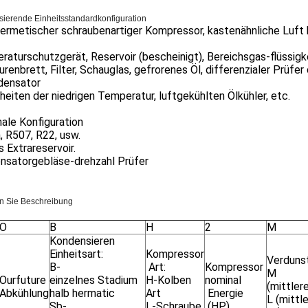
ierende Einheitsstandardkonfiguration
hermetischer schraubenartiger Kompressor, kastenähnliche Luft
aturschutzgerät, Reservoir (bescheinigt), Bereichsgas-flüssigk
renbrett, Filter, Schauglas, gefrorenes Öl, differenzialer Prüfer
densator
nheiten der niedrigen Temperatur, luftgekühlten Ölkühler, etc.
ale Konfiguration
 R507, R22, usw.
 Extrareservoir.
nsatorgebläse-drehzahl Prüfer
n Sie Beschreibung
O
B
H
2
M
Kondensieren
Einheitsart:
Kompressor
Verduns
B-
Art:
Kompressor
M
Ourfuture
einzelnes Stadium
H-Kolben
nominal
(mittler
Abkühlung
halb hermatic
Art
Energie
L (mittl
Sb-
L-Schraube
(HP)