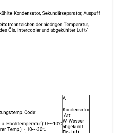
 kühlte Kondensator, Sekundärseparator, Auspuff
eitstrennzeichen der niedrigen Temperatur,
 des Öls, Intercooler und abgekühlter Luft/
A
Kondensator
tungstemp. Code:
Art:
W-Wasser
e u. Hochtemperatur.): 0~-10℃
abgekühlt
erer Temp.): - 10~-30℃
Ein-Luft