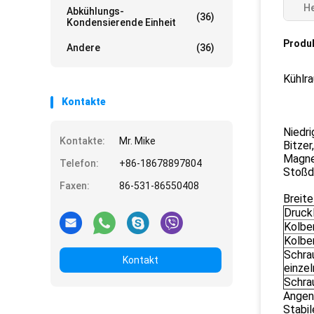
He
Abkühlungs-
(36)
Kondensierende Einheit
Produ
Andere
(36)
Kühlra
Kontakte
Niedri
Kontakte:
Mr. Mike
Bitzer
Magnet
Telefon:
+86-18678897804
Stoßd
Faxen:
86-531-86550408
Breit
Druck
Kolben
Kolben
Schra
Kontakt
einze
Schrau
Angen
Stabil