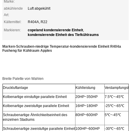
Marke:
abkühlende
Luft abgekühlt
Art:
Kältemittel:
R404A, R22
copeland kondensierende Einheit
Markieren:
,
kondensierende Einheit des Tiefkühlraums
Marken-Schrauben-niedrige Temperatur-kondensierende Einheit R404a
Fusheng für Kühlraum Apples
Breite Palette von Wahlen
Druckluftanlage
Kühlleistung
Verdampfungste
Kolbenartige einstufige parallele Einheit
20HP~350HP
7.5℃~-45℃
Kolbenartige zweistufige parallele Einheit
16HP~180HP
-25℃~-65℃
Schraubenartige Ähnlichkeitseinheit des
80HP~600HP
5℃~-45℃
einzelnen Stadiums
Schraubenartige zweistufige parallele Einheit
100HP~600HP
-30℃~-65℃