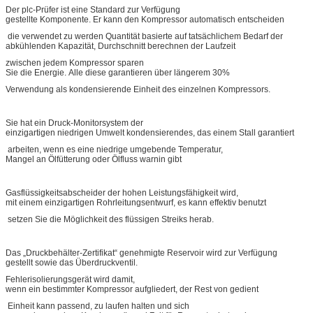
Der plc-Prüfer ist eine Standard zur Verfügung
gestellte Komponente. Er kann den Kompressor automatisch entscheiden
die verwendet zu werden Quantität basierte auf tatsächlichem Bedarf der
abkühlenden Kapazität, Durchschnitt berechnen der Laufzeit
zwischen jedem Kompressor sparen
Sie die Energie. Alle diese garantieren über längerem 30%
Verwendung als kondensierende Einheit des einzelnen Kompressors.
Sie hat ein Druck-Monitorsystem der
einzigartigen niedrigen Umwelt kondensierendes, das einem Stall garantiert
arbeiten, wenn es eine niedrige umgebende Temperatur,
Mangel an Ölfütterung oder Ölfluss warnin gibt
Gasflüssigkeitsabscheider der hohen Leistungsfähigkeit wird,
mit einem einzigartigen Rohrleitungsentwurf, es kann effektiv benutzt
setzen Sie die Möglichkeit des flüssigen Streiks herab.
Das „Druckbehälter-Zertifikat“ genehmigte Reservoir wird zur Verfügung
gestellt sowie das Überdruckventil.
Fehlerisolierungsgerät wird damit,
wenn ein bestimmter Kompressor aufgliedert, der Rest von gedient
Einheit kann passend, zu laufen halten und sich