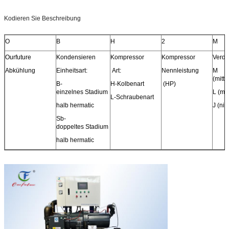
Kodieren Sie Beschreibung
O
B
H
2
M
Ourfuture
Kondensieren
Kompressor
Kompressor
Verdu
Abkühlung
Einheitsart:
Art:
Nennleistung
M
(mitt
B-
H-Kolbenart
(HP)
einzelnes Stadium
L (mi
L-Schraubenart
halb hermatic
J (ni
Sb-
doppeltes Stadium
halb hermatic