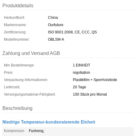
Produktdetails
Herkunftsort:
China
Markenname:
Ourfuture
Zertifizierung:
ISO 9001:2008, CE, CCC, QS
Modellnummer:
OBL5M-A
Zahlung und Versand AGB
Min Bestellmenge:
1 EINHEIT
Preis:
nigotiation
Verpackung Informationen:
Plastikfilm + Sperrholzkiste
Lieferzeit:
20 Tage
Versorgungsmaterial-Fähigkeit:
100 Stück pro Monat
Beschreibung
Niedrige Temperatur-kondensierende Einheit
Kompressor-
Fusheng,