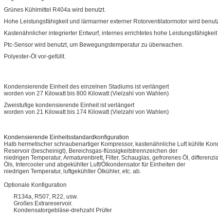
Grünes Kühlmittel R404a wird benutzt.
Hohe Leistungsfähigkeit und lärmarmer externer Rotorventilatormotor wird benutz
Kastenähnlicher integrierter Entwurf, internes errichtetes hohe Leistungsfähigke
Ptc-Sensor wird benutzt, um Bewegungstemperatur zu überwachen.
Polyester-Öl vor-gefüllt.
Kondensierende Einheit des einzelnen Stadiums ist verlängert
worden von 27 Kilowatt bis 800 Kilowatt (Vielzahl von Wahlen)
Zweistufige kondensierende Einheit ist verlängert
worden von 21 Kilowatt bis 174 Kilowatt (Vielzahl von Wahlen)
Kondensierende Einheitsstandardkonfiguration
Halb hermetischer schraubenartiger Kompressor, kastenähnliche Luft kühlte Kond
Reservoir (bescheinigt), Bereichsgas-flüssigkeitstrennzeichen der
niedrigen Temperatur, Armaturenbrett, Filter, Schauglas, gefrorenes Öl, differenzi
Öls, Intercooler und abgekühlter Luft/Ölkondensator für Einheiten der
niedrigen Temperatur, luftgekühlter Ölkühler, etc. ab.
Optionale Konfiguration
R134a, R507, R22, usw.
Großes Extrareservoir.
Kondensatorgebläse-drehzahl Prüfer