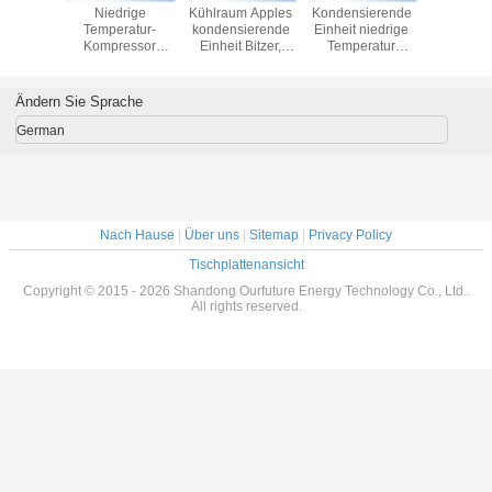
ierende
Niedrige
Kühlraum Apples
Kondensierende
Fleisch-Kü
rige
Temperatur-
kondensierende
Einheit niedrige
Gebrau
ratur
Kompressor
Einheit Bitzer,
Temperatur
niedr
 Einheit
Danfoss, der für
Kühlraum-
Copeland für
Tempera
es
Mini-Markt
Luftkühler R404a
Supermarkt-
kondensi
kttiefkühlraums
austauscht
Tiefkühlraum
Einheit, 
Ändern Sie Sprache
mit L
abgekü
German
Kondens
Digital-Th
Nach Hause
|
Über uns
|
Sitemap
|
Privacy Policy
Tischplattenansicht
Copyright © 2015 - 2026 Shandong Ourfuture Energy Technology Co., Ltd..
All rights reserved.