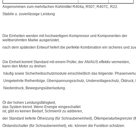
Angenommen zum mehrfachen Kühlmittel R404a, R507, R407C, R22.
Stabile u. zuverlässige Leistung
Die Einheiten werden mit hochwertigem Kompressor und Komponenten der
weltberühmten Marke ausgerüstet,
nach dem spätesten Entwurf liefert die perfekte Kombination ein sicheres und zu
Die Einheit kommt Standard mit einem Prüfer, der AN/AUS effektiv vermeiden,
kann den Motor zu drehen
häufig sowie Sicherheitsschutzmodule einschließlich das folgende: Phasenverlu
Umgekehrte Reihenfolge, Überspannungsschutz, Undervoltageschutz, Öldruck,
Niederdruck, Bewegungsüberlastung.
Öl der hohen Leistungsfähigkeit,
das System trennt. Wenn Energie eingeschaltet
ist, gibt es keinen Bedarf, Schmieröl zu addieren,
der Standard lieferte Ölheizung (für Schraubeneinheit), Öltemperaturbegrenzer 
Ölstandschalter (für Schraubeneinheit), etc. können die Funktion schützen.