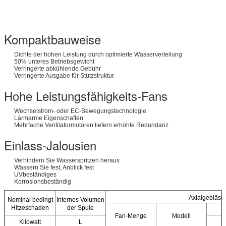
Kompaktbauweise
Dichte der hohen Leistung durch optimierte Wasserverteilung
50% unteres Betriebsgewicht
Verringerte abkühlende Gebühr
Verringerte Ausgabe für Stützstruktur
Hohe Leistungsfähigkeits-Fans
Wechselstrom- oder EC-Bewegungstechnologie
Lärmarme Eigenschaften
Mehrfache Ventilatormotoren liefern erhöhte Redundanz
Einlass-Jalousien
Verhindern Sie Wasserspritzen heraus
Wässern Sie fest, Anblick fest
UVbeständiges
Korrosionsbeständig
Axialgebläse
Nominal bedingt
Internes Volumen
Hitzeschaden
der Spule
E
Fan-Menge
Modell
Kilowatt
L
K