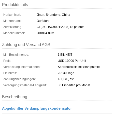
Produktdetails
Herkunftsort:
Jinan, Shandong, China
Markenname:
Ourfuture
Zertifizierung:
CE, 3C, ISO9001:2008, 18 patents
Modellnummer:
OBBH4-80M
Zahlung und Versand AGB
Min Bestellmenge:
1 EINHEIT
Preis:
USD 10000 Per Unit
Verpackung Informationen:
Sperrholzkiste mit Stahlpalette
Lieferzeit:
20~30 Tage
Zahlungsbedingungen:
T/T, L/C, etc.
Versorgungsmaterial-Fähigkeit:
50 Einheiten pro Monat
Beschreibung
Abgekühlter Verdampfungskondensator