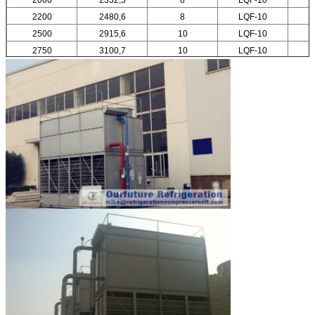
2200
2480,6
8
LQF-10
2500
2915,6
10
LQF-10
1
2750
3100,7
10
LQF-10
1