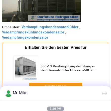
Verdampfungskondensatorkühler
Umbauten:
,
Verdampfungskühlungskondensator
,
Verdampfungskondensator
Erhalten Sie den besten Preis für
380V 3 Verdampfungskühlungs-
Kondensator der Phasen-50Hz
für Kühlraum-Kühlanlage
Fortsetzen
Mr. Mike
Abgekühlter Verdampfungskondensator
Mehr
3:20 PM