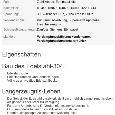
Fan:
Ziehl-Abegg, Ebmpapst, etc.
Kältemittel:
R134a, R507a, R407c, R404a, R22, R744
Spannung:
380V/3Phase/50Hz, 220V/3Phase/60Hz
Verwenden Sie:
Kühlraum, Abkühlung, Supermarkt, Apotheke,
Fleischerzeugnis
Schlüsselkomponenten:
Danfoss, Siemens, Ebmpapst
Verdampfungskühlungskondensator
Markieren:
,
Verdampfungskondensatorkühler
Eigenschaften
Bau des Edelstahl-304L
Edelstahlspule
Edelstahlrahmen Und -abdeckungen
Völlig geschweißtes Edelstahlbecken
Langerzeugnis-Leben
Der Selbst, der Edelstahl passiviert, stellt ein erheblich Langerzeugnisleben
als galvanisierter Stahl zur Verfügung.
Fans und Antriebe sind für Verdampfungsservice bestimmt.
EC-Fanmodelle haben Edelstahlwellen und -lager.
Überlebt umgekippte Zustände der Wasserqualität