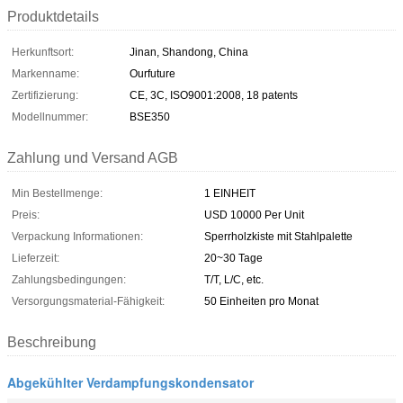
Produktdetails
Herkunftsort:
Jinan, Shandong, China
Markenname:
Ourfuture
Zertifizierung:
CE, 3C, ISO9001:2008, 18 patents
Modellnummer:
BSE350
Zahlung und Versand AGB
Min Bestellmenge:
1 EINHEIT
Preis:
USD 10000 Per Unit
Verpackung Informationen:
Sperrholzkiste mit Stahlpalette
Lieferzeit:
20~30 Tage
Zahlungsbedingungen:
T/T, L/C, etc.
Versorgungsmaterial-Fähigkeit:
50 Einheiten pro Monat
Beschreibung
Abgekühlter Verdampfungskondensator