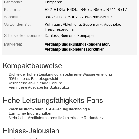
Fanmarke:
Ebmpapst
Kältemittel:
R22, R134a, R404a, R407c, R507c, R744, R717
Spannung:
380V/3Phase/50Hz, 220V/3Phase/60Hz
Verwenden Sie:
Kühlraum, Abkühlung, Supermarkt, Apotheke,
Fleischerzeugnis
Schlüsselkomponenten:
Danfoss, Siemens, Ebmpapst
Verdampfungskühlungskondensator
Markieren:
,
Verdampfungskondensatorkühler
Kompaktbauweise
Dichte der hohen Leistung durch optimierte Wasserverteilung
50% unteres Betriebsgewicht
Verringerte abkühlende Gebühr
Verringerte Ausgabe für Stützstruktur
Hohe Leistungsfähigkeits-Fans
Wechselstrom- oder EC-Bewegungstechnologie
Lärmarme Eigenschaften
Mehrfache Ventilatormotoren liefern erhöhte Redundanz
Einlass-Jalousien