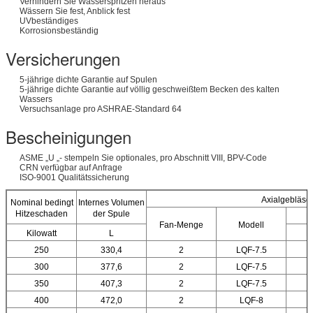
Verhindern Sie Wasserspritzen heraus
Wässern Sie fest, Anblick fest
UVbeständiges
Korrosionsbeständig
Versicherungen
5-jährige dichte Garantie auf Spulen
5-jährige dichte Garantie auf völlig geschweißtem Becken des kalten
Wassers
Versuchsanlage pro ASHRAE-Standard 64
Bescheinigungen
ASME „U „- stempeln Sie optionales, pro Abschnitt VIII, BPV-Code
CRN verfügbar auf Anfrage
ISO-9001 Qualitätssicherung
Axialgebläse
Nominal bedingt
Internes Volumen
Hitzeschaden
der Spule
E
Fan-Menge
Modell
Kilowatt
L
K
250
330,4
2
LQF-7.5
300
377,6
2
LQF-7.5
350
407,3
2
LQF-7.5
400
472,0
2
LQF-8