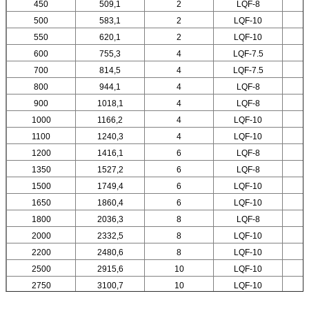
450
509,1
2
LQF-8
500
583,1
2
LQF-10
550
620,1
2
LQF-10
600
755,3
4
LQF-7.5
700
814,5
4
LQF-7.5
800
944,1
4
LQF-8
900
1018,1
4
LQF-8
1000
1166,2
4
LQF-10
1100
1240,3
4
LQF-10
1200
1416,1
6
LQF-8
1350
1527,2
6
LQF-8
1500
1749,4
6
LQF-10
1650
1860,4
6
LQF-10
1800
2036,3
8
LQF-8
2000
2332,5
8
LQF-10
2200
2480,6
8
LQF-10
2500
2915,6
10
LQF-10
1
2750
3100,7
10
LQF-10
1