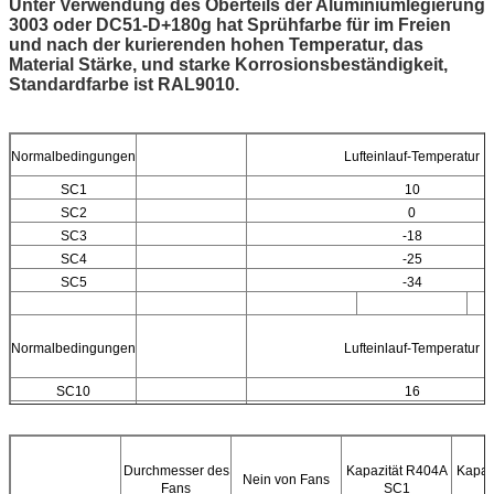
Unter Verwendung des Oberteils der Aluminiumlegierung
3003 oder DC51-D+180g hat Sprühfarbe für im Freien
und nach der kurierenden hohen Temperatur, das
Material Stärke, und starke Korrosionsbeständigkeit,
Standardfarbe ist RAL9010.
Normalbedingungen
Lufteinlauf-Temperatur
SC1
10
SC2
0
SC3
-18
SC4
-25
SC5
-34
Normalbedingungen
Lufteinlauf-Temperatur
SC10
16
SC11
0
Durchmesser des
Kapazität R404A
Kapaz
Nein von Fans
Fans
SC1