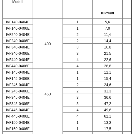
Modell
Kilowatt
K
IVF140-0404E
1
5,6
IVF140-0406E
1
7,0
IVF240-0404E
2
11,4
IVF240-0406E
2
14,4
400
IVF340-0404E
3
16,8
IVF340-0406E
3
21,5
IVF440-0404E
4
22,6
IVF440-0406E
4
28,8
IVF145-0404E
1
12,1
IVF145-0406E
1
15,4
IVF245-0404E
2
24,6
IVF245-0406E
2
31,3
450
IVF345-0404E
3
36,6
IVF345-0406E
3
47,2
IVF445-0404E
4
49,6
IVF445-0406E
4
62,1
IVF150-0404E
1
13,2
IVF150-0406E
1
17,5