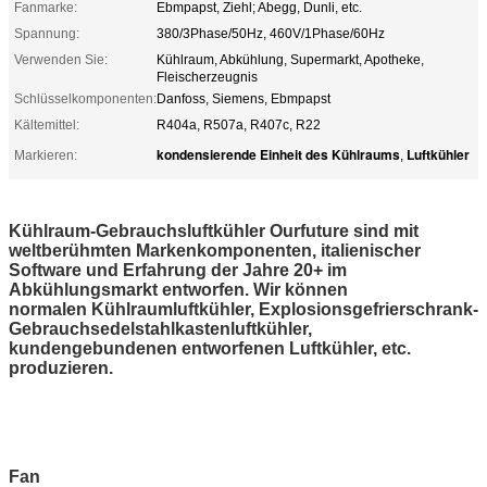
Fanmarke:
Ebmpapst, Ziehl; Abegg, Dunli, etc.
Spannung:
380/3Phase/50Hz, 460V/1Phase/60Hz
Verwenden Sie:
Kühlraum, Abkühlung, Supermarkt, Apotheke,
Fleischerzeugnis
Schlüsselkomponenten:
Danfoss, Siemens, Ebmpapst
Kältemittel:
R404a, R507a, R407c, R22
kondensierende Einheit des Kühlraums
Luftkühler
Markieren:
,
Kühlraum-Gebrauchsluftkühler Ourfuture sind mit
weltberühmten Markenkomponenten, italienischer
Software und Erfahrung der Jahre 20+ im
Abkühlungsmarkt entworfen. Wir können
normalen Kühlraumluftkühler, Explosionsgefrierschrank-
Gebrauchsedelstahlkastenluftkühler,
kundengebundenen entworfenen Luftkühler, etc.
produzieren.
Fan