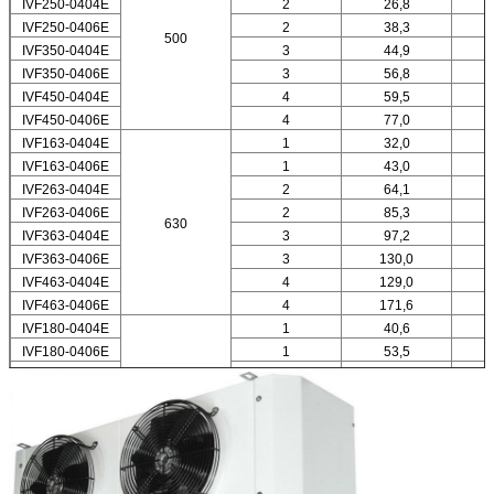
IVF250-0404E
2
26,8
IVF250-0406E
2
38,3
500
IVF350-0404E
3
44,9
IVF350-0406E
3
56,8
IVF450-0404E
4
59,5
IVF450-0406E
4
77,0
IVF163-0404E
1
32,0
IVF163-0406E
1
43,0
IVF263-0404E
2
64,1
IVF263-0406E
2
85,3
630
IVF363-0404E
3
97,2
IVF363-0406E
3
130,0
IVF463-0404E
4
129,0
IVF463-0406E
4
171,6
IVF180-0404E
1
40,6
IVF180-0406E
1
53,5
IVF280-0404E
2
82,8
800
IVF280-0406E
2
108,5
IVF380-0404E
3
122,5
IVF380-0406E
3
162,2