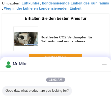
Luftkühler
kondensierende Einheit des Kühlraums
Umbauten:
,
Weg in der kühleren kondensierenden Einheit
,
Erhalten Sie den besten Preis für
Rostfester CO2 Verdampfer für
Gefriertunnel und anderes
Gefrierschrank-System
Fortsetzen
Mr. Mike
Luftkühler-Verdampfer
Mehr
11:03 AM
Good day, what product are you looking for?
armer
Smart umkreist
Handelskühlschrank-
Doppelblasend
Geräusc
ebläse-
Luftkühler-
Luftkühler-
auf
Luftkühlge
raum-
Verdampfer,
Verdampfer 380v
gegenüberliegendem
Wassersp
fer mit
Kühlraum-
3Phase 50Hz mit
Richtungs-
Entfrostm