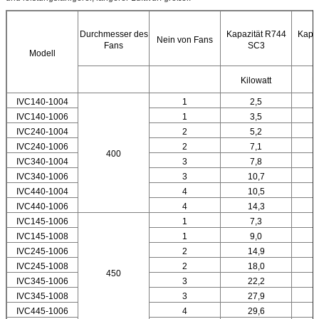
Durchmesser des
Kapazität R744
Kapaz
Nein von Fans
Fans
SC3
Modell
Kilowatt
K
IVC140-1004
1
2,5
IVC140-1006
1
3,5
IVC240-1004
2
5,2
IVC240-1006
2
7,1
400
IVC340-1004
3
7,8
IVC340-1006
3
10,7
IVC440-1004
4
10,5
IVC440-1006
4
14,3
IVC145-1006
1
7,3
IVC145-1008
1
9,0
IVC245-1006
2
14,9
IVC245-1008
2
18,0
450
IVC345-1006
3
22,2
IVC345-1008
3
27,9
IVC445-1006
4
29,6