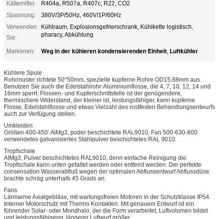
Kältemittel:
R404a, R507a, R407c, R22, CO2
Spannung:
380V/3P/50Hz, 460V/1P/60Hz
Verwenden
Kühlraum, Explosionsgefrierschrank, Kühlkette logistisch,
pharacy, Abkühlung
Sie:
Weg in der kühleren kondensierenden Einheit
Luftkühler
Markieren:
,
Kühlere Spule
Rohrmuster richtete 50*50mm, spezielle kupferne Rohre OD15.88mm aus.
Benutzen Sie auch die Edelstahlrohr-Aluminiumflosse, die 4, 7, 10, 12, 14 und
16mm sperrt. Flossen- und Kupferschnittstelle ist der genügendere,
thermischere Widerstand, der kleiner ist, leistungsfähiger, kann kupferne
Flosse, Edelstahlflosse und etwas Vielzahl des rostfesten Behandlungsentwurfs
auch zur Verfügung stellen.
Umkleiden
Größen 400-450: AlMg3, poder beschichtete RAL9010, Fan 500-630-800
verwendetes galvanisiertes Stahlpulver beschichtetes RAL 9010.
Tropfschale
AIMg3, Pulver beschichtetes RAL9010, denn einfache Reinigung die
Tropfschale kann unten gefaltet werden oder entfernt werden. Der perfekte
consensation Wasserabfluß wegen der optimalen Abflussentwurf Abflussdüse
brachte schräg unterhalb 45 Grads an.
Fans
Lärmarme Axialgebläse, mit wartungsfreien Motoren in der Schutzklasse IP54.
Interner Motorschutz mit Thermo Kontakten. Mit genauem Entwurf ist ein
führender Solar- oder Mondhalo, der die Form verarbeitet, Luftvolumen bildet
und leistungsfähigerer, längerer Luftwurf größer.