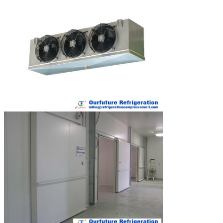
IVC380-1006
3
81,2
IVC380-1008
3
98,6