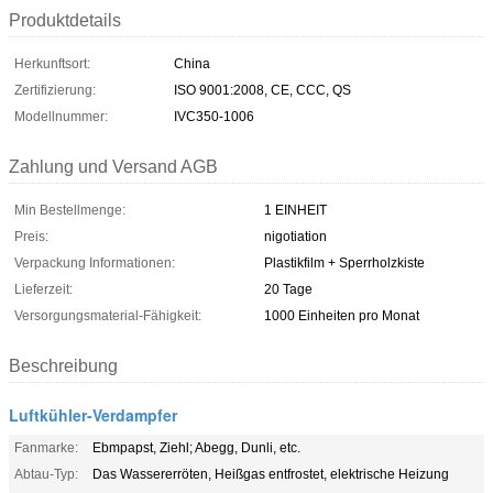
Produktdetails
Herkunftsort:
China
Zertifizierung:
ISO 9001:2008, CE, CCC, QS
Modellnummer:
IVC350-1006
Zahlung und Versand AGB
Min Bestellmenge:
1 EINHEIT
Preis:
nigotiation
Verpackung Informationen:
Plastikfilm + Sperrholzkiste
Lieferzeit:
20 Tage
Versorgungsmaterial-Fähigkeit:
1000 Einheiten pro Monat
Beschreibung
Luftkühler-Verdampfer
Fanmarke:
Ebmpapst, Ziehl; Abegg, Dunli, etc.
Abtau-Typ:
Das Wassererröten, Heißgas entfrostet, elektrische Heizung