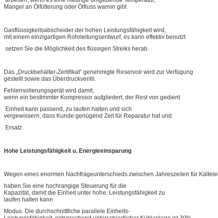
Mangel an Ölfütterung oder Ölfluss warnin gibt
Gasflüssigkeitsabscheider der hohen Leistungsfähigkeit wird,
mit einem einzigartigen Rohrleitungsentwurf, es kann effektiv benutzt
setzen Sie die Möglichkeit des flüssigen Streiks herab.
Das „Druckbehälter-Zertifikat“ genehmigte Reservoir wird zur Verfügung
gestellt sowie das Überdruckventil.
Fehlerisolierungsgerät wird damit,
wenn ein bestimmter Kompressor aufgliedert, der Rest von gedient
Einheit kann passend, zu laufen halten und sich
vergewissern, dass Kunde genügend Zeit für Reparatur hat und
Ersatz.
Hohe Leistungsfähigkeit u. Energieeinsparung
Wegen eines enormen Nachfrageunterschieds zwischen Jahreszeiten für Kältelei
haben Sie eine hochrangige Steuerung für die
Kapazität, damit die Einheit unter hohe, Leistungsfähigkeit zu
laufen halten kann
Modus. Die durchschnittliche parallele Einheits-
Leistungsfähigkeit, entsprechend unterschiedlicher Kühlanlage ist 30%