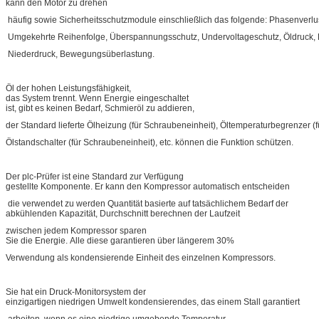
kann den Motor zu drehen
häufig sowie Sicherheitsschutzmodule einschließlich das folgende: Phasenverlu
Umgekehrte Reihenfolge, Überspannungsschutz, Undervoltageschutz, Öldruck,
Niederdruck, Bewegungsüberlastung.
Öl der hohen Leistungsfähigkeit,
das System trennt. Wenn Energie eingeschaltet
ist, gibt es keinen Bedarf, Schmieröl zu addieren,
der Standard lieferte Ölheizung (für Schraubeneinheit), Öltemperaturbegrenzer 
Ölstandschalter (für Schraubeneinheit), etc. können die Funktion schützen.
Der plc-Prüfer ist eine Standard zur Verfügung
gestellte Komponente. Er kann den Kompressor automatisch entscheiden
die verwendet zu werden Quantität basierte auf tatsächlichem Bedarf der
abkühlenden Kapazität, Durchschnitt berechnen der Laufzeit
zwischen jedem Kompressor sparen
Sie die Energie. Alle diese garantieren über längerem 30%
Verwendung als kondensierende Einheit des einzelnen Kompressors.
Sie hat ein Druck-Monitorsystem der
einzigartigen niedrigen Umwelt kondensierendes, das einem Stall garantiert
arbeiten, wenn es eine niedrige umgebende Temperatur,