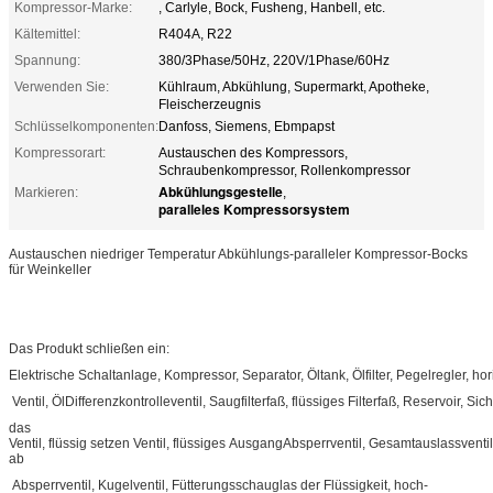
Kompressor-Marke:
, Carlyle, Bock, Fusheng, Hanbell, etc.
Kältemittel:
R404A, R22
Spannung:
380/3Phase/50Hz, 220V/1Phase/60Hz
Verwenden Sie:
Kühlraum, Abkühlung, Supermarkt, Apotheke,
Fleischerzeugnis
Schlüsselkomponenten:
Danfoss, Siemens, Ebmpapst
Kompressorart:
Austauschen des Kompressors,
Schraubenkompressor, Rollenkompressor
Abkühlungsgestelle
Markieren:
,
paralleles Kompressorsystem
Austauschen niedriger Temperatur Abkühlungs-paralleler Kompressor-Bocks
für Weinkeller
Das Produkt schließen ein:
Elektrische Schaltanlage, Kompressor, Separator, Öltank, Ölfilter, Pegelregler, ho
Ventil, ÖlDifferenzkontrolleventil, Saugfilterfaß, flüssiges Filterfaß, Reservoir, Sic
das
Ventil, flüssig setzen Ventil, flüssiges AusgangAbsperrventil, Gesamtauslassvent
ab
Absperrventil, Kugelventil, Fütterungsschauglas der Flüssigkeit, hoch-