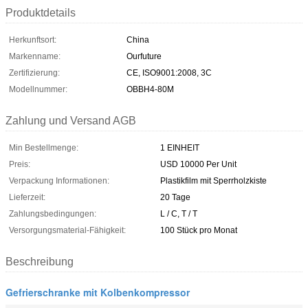
Produktdetails
Herkunftsort:
China
Markenname:
Ourfuture
Zertifizierung:
CE, ISO9001:2008, 3C
Modellnummer:
OBBH4-80M
Zahlung und Versand AGB
Min Bestellmenge:
1 EINHEIT
Preis:
USD 10000 Per Unit
Verpackung Informationen:
Plastikfilm mit Sperrholzkiste
Lieferzeit:
20 Tage
Zahlungsbedingungen:
L / C, T / T
Versorgungsmaterial-Fähigkeit:
100 Stück pro Monat
Beschreibung
Gefrierschranke mit Kolbenkompressor