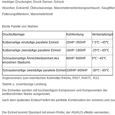
niedriger Druckregler, Druck-Sensor, Schock
Absorber, Eckventil, Öldruckanzeige, Manometerverbindungsschlauch, Saugfilterk
Fütterungsfilterkern, Manometerbrett
Breite Palette von Wahlen
Druckluftanlage
Kühlleistung
Verdampfungste
Kolbenartige einstufige parallele Einheit
20HP~350HP
7.5℃~-45℃
Kolbenartige zweistufige parallele Einheit
16HP~180HP
-25℃~-65℃
Schraubenartige Ähnlichkeitseinheit des
80HP~600HP
5℃~-45℃
einzelnen Stadiums
Schraubenartige zweistufige parallele Einheit
100HP~600HP
-30℃~-65℃
Angenommen zum mehrfachen Kühlmittel R404a, R507, R407C, R22.
Stabile u. zuverlässige Leistung
Die Einheiten werden mit hochwertigem Kompressor und Komponenten der
weltberühmten Marke ausgerüstet,
nach dem spätesten Entwurf liefert die perfekte Kombination ein sicheres und zu
Die Einheit kommt Standard mit einem Prüfer, der AN/AUS effektiv vermeiden,