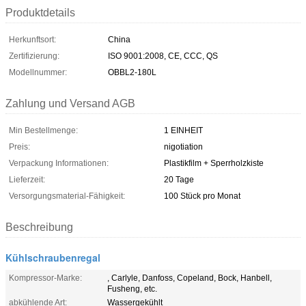
Produktdetails
Herkunftsort:
China
Zertifizierung:
ISO 9001:2008, CE, CCC, QS
Modellnummer:
OBBL2-180L
Zahlung und Versand AGB
Min Bestellmenge:
1 EINHEIT
Preis:
nigotiation
Verpackung Informationen:
Plastikfilm + Sperrholzkiste
Lieferzeit:
20 Tage
Versorgungsmaterial-Fähigkeit:
100 Stück pro Monat
Beschreibung
Kühlschraubenregal
Kompressor-Marke:
, Carlyle, Danfoss, Copeland, Bock, Hanbell,
Fusheng, etc.
abkühlende Art:
Wassergekühlt