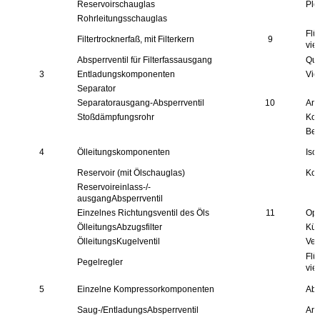
Reservoirschauglas
Plc
Rohrleitungsschauglas
Flü
Filtertrocknerfaß, mit Filterkern
9
vie
Absperrventil für Filterfassausgang
Qua
3
Entladungskomponenten
Vie
Separator
Separatorausgang-Absperrventil
10
And
Stoßdämpfungsrohr
Ko
Ber
4
Ölleitungskomponenten
Iso
Reservoir (mit Ölschauglas)
Kom
Reservoireinlass-/-
ausgangAbsperrventil
Einzelnes Richtungsventil des Öls
11
Opt
ÖlleitungsAbzugsfilter
Küh
ÖlleitungsKugelventil
Ver
Flü
Pegelregler
vie
5
Einzelne Kompressorkomponenten
Abk
Saug-/EntladungsAbsperrventil
And