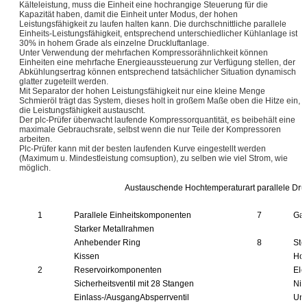
Kälteleistung, muss die Einheit eine hochrangige Steuerung für die
Kapazität haben, damit die Einheit unter Modus, der hohen
Leistungsfähigkeit zu laufen halten kann. Die durchschnittliche parallele
Einheits-Leistungsfähigkeit, entsprechend unterschiedlicher Kühlanlage ist
30% in hohem Grade als einzelne Druckluftanlage.
Unter Verwendung der mehrfachen Kompressorähnlichkeit können
Einheiten eine mehrfache Energieaussteuerung zur Verfügung stellen, der
Abkühlungsertrag können entsprechend tatsächlicher Situation dynamisch
glatter zugeteilt werden.
Mit Separator der hohen Leistungsfähigkeit nur eine kleine Menge
Schmieröl trägt das System, dieses holt in großem Maße oben die Hitze ein,
die Leistungsfähigkeit austauscht.
Der plc-Prüfer überwacht laufende Kompressorquantität, es beibehält eine
maximale Gebrauchsrate, selbst wenn die nur Teile der Kompressoren
arbeiten.
Plc-Prüfer kann mit der besten laufenden Kurve eingestellt werden
(Maximum u. Mindestleistung comsuption), zu selben wie viel Strom, wie
möglich.
Austauschende Hochtemperaturart parallele Druc
1
Parallele Einheitskomponenten
7
Gas
Starker Metallrahmen
Anhebender Ring
8
Ste
Kissen
Hoc
2
Reservoirkomponenten
Ele
Sicherheitsventil mit 28 Stangen
Nie
Einlass-/AusgangAbsperrventil
Unt