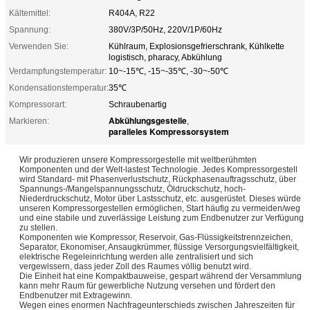
Kältemittel:
R404A, R22
Spannung:
380V/3P/50Hz, 220V/1P/60Hz
Verwenden Sie:
Kühlraum, Explosionsgefrierschrank, Kühlkette
logistisch, pharacy, Abkühlung
Verdampfungstemperatur:
10~-15℃, -15~-35℃, -30~-50℃
Kondensationstemperatur:
35℃
Kompressorart:
Schraubenartig
Abkühlungsgestelle
Markieren:
,
paralleles Kompressorsystem
Wir produzieren unsere Kompressorgestelle mit weltberühmten
Komponenten und der Welt-lastest Technologie. Jedes Kompressorgestell
wird Standard- mit Phasenverlustschutz, Rückphasenauftragsschutz, über
Spannungs-/Mangelspannungsschutz, Öldruckschutz, hoch-
Niederdruckschutz, Motor über Lastsschutz, etc. ausgerüstet. Dieses würde
unseren Kompressorgestellen ermöglichen, Start häufig zu vermeiden/weg
und eine stabile und zuverlässige Leistung zum Endbenutzer zur Verfügung
zu stellen.
Komponenten wie Kompressor, Reservoir, Gas-Flüssigkeitstrennzeichen,
Separator, Ekonomiser, Ansaugkrümmer, flüssige Versorgungsvielfältigkeit,
elektrische Regeleinrichtung werden alle zentralisiert und sich
vergewissern, dass jeder Zoll des Raumes völlig benutzt wird.
Die Einheit hat eine Kompaktbauweise, gespart während der Versammlung
kann mehr Raum für gewerbliche Nutzung versehen und fördert den
Endbenutzer mit Extragewinn.
Wegen eines enormen Nachfrageunterschieds zwischen Jahreszeiten für