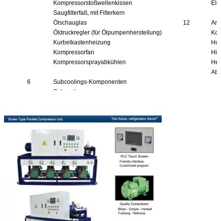
Kompressorstoßwellenkissen
Ele
Saugfilterfaß, mit Filterkern
Ölschauglas
12
And
Öldruckregler (für Ölpumpenherstellung)
Kom
Kurbelkastenheizung
Hoc
Kompressorfan
Hit
Kompressorsprayabkühlen
Hei
Abk
6
Subcoolings-Komponenten
Subcooler
Subcoolings-
Expansionsventil, Subcoolings-
Magnetventil, Subcoolings-
Schauglas, Subcoolings-Absperrventil.