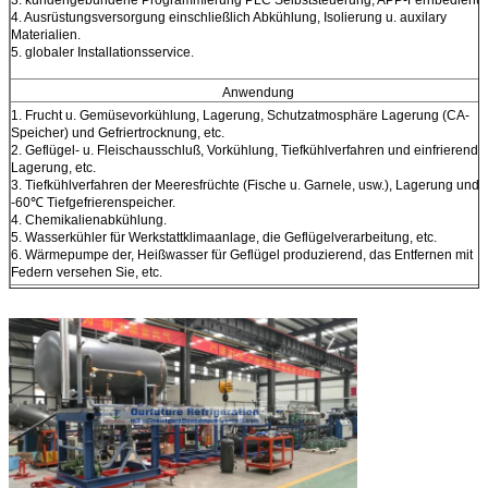
4. Ausrüstungsversorgung einschließlich Abkühlung, Isolierung u. auxilary
Materialien.
5. globaler Installationsservice.
Anwendung
1. Frucht u. Gemüsevorkühlung, Lagerung, Schutzatmosphäre Lagerung (CA-
Speicher) und Gefriertrocknung, etc.
2. Geflügel- u. Fleischausschluß, Vorkühlung, Tiefkühlverfahren und einfrierende
Lagerung, etc.
3. Tiefkühlverfahren der Meeresfrüchte (Fische u. Garnele, usw.), Lagerung und
-60℃ Tiefgefrierenspeicher.
4. Chemikalienabkühlung.
5. Wasserkühler für Werkstattklimaanlage, die Geflügelverarbeitung, etc.
6. Wärmepumpe der, Heißwasser für Geflügel produzierend, das Entfernen mit
Federn versehen Sie, etc.
Was wir nicht tun
1. Wir tun nicht Ammoniak bezogene Kühlanlage.
2. Werbungsklimaanlage.
3. Luftkompressor.
Medien u. Kontaktdaten Socia
1. Facebook: www.facebook.com/compressorracks
2. Blogger: compressorracks.blogspot.com