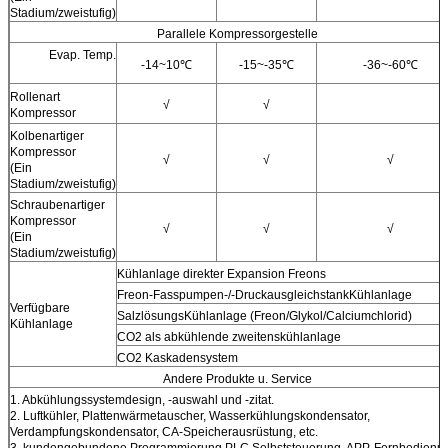
Stadium/zweistufig)
Parallele Kompressorgestelle
Evap. Temp.
-14~10℃
-15~-35℃
-36~-60℃
Rollenart
√
√
Kompressor
Kolbenartiger
Kompressor
√
√
√
(Ein
Stadium/zweistufig)
Schraubenartiger
Kompressor
√
√
√
(Ein
Stadium/zweistufig)
Kühlanlage direkter Expansion Freons
Freon-Fasspumpen-/-DruckausgleichstankKühlanlage
Verfügbare
SalzlösungsKühlanlage (Freon/Glykol/Calciumchlorid)
Kühlanlage
CO2 als abkühlende zweitenskühlanlage
CO2 Kaskadensystem
Andere Produkte u. Service
1. Abkühlungssystemdesign, -auswahl und -zitat.
2. Luftkühler, Plattenwärmetauscher, Wasserkühlungskondensator,
Verdampfungskondensator, CA-Speicherausrüstung, etc.
3. kundengebundene Programmierung PLC Selbststeuerung, APP-Fernbedienu