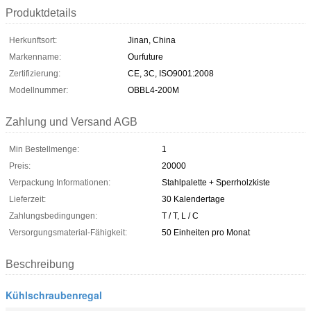
Produktdetails
Herkunftsort:
Jinan, China
Markenname:
Ourfuture
Zertifizierung:
CE, 3C, ISO9001:2008
Modellnummer:
OBBL4-200M
Zahlung und Versand AGB
Min Bestellmenge:
1
Preis:
20000
Verpackung Informationen:
Stahlpalette + Sperrholzkiste
Lieferzeit:
30 Kalendertage
Zahlungsbedingungen:
T / T, L / C
Versorgungsmaterial-Fähigkeit:
50 Einheiten pro Monat
Beschreibung
Kühlschraubenregal