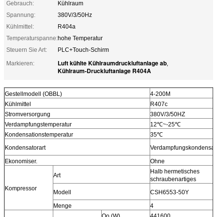
Gebrauch:
Kühlraum
Spannung:
380V/3/50Hz
Kühlmittel:
R404a
Temperaturspanne:
hohe Temperatur
Steuern Sie Art:
PLC+Touch-Schirm
Luft kühlte Kühlraumdruckluftanlage ab
Markieren:
,
Kühlraum-Druckluftanlage R404A
Gestellmodell (OBBL)
4-200M
Kühlmittel
R407c
Stromversorgung
380V/3/50HZ
Verdampfungstemperatur
12℃~-25℃
Kondensationstemperatur
35℃
Kondensatorart
Verdampfungskondensat
Ekonomiser.
Ohne
Halb hermetisches
Art
schraubenartiges
Kompressor
Modell
CSH6553-50Y
Menge
4
Qo (W)
441600