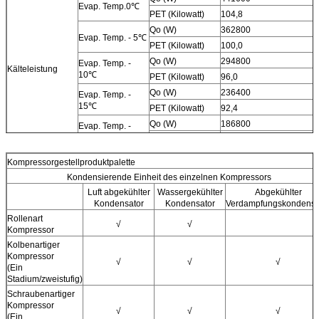
Evap. Temp.0℃
PET (Kilowatt)
104,8
Qo (W)
362800
Evap. Temp. - 5℃
PET (Kilowatt)
100,0
Qo (W)
294800
Evap. Temp. -
Kälteleistung
10℃
PET (Kilowatt)
96,0
Qo (W)
236400
Evap. Temp. -
15℃
PET (Kilowatt)
92,4
Qo (W)
186800
Evap. Temp. -
20℃
PET (Kilowatt)
89,2
Kompressorgestellproduktpalette
Kondensierende Einheit des einzelnen Kompressors
Luft abgekühlter
Wassergekühlter
Abgekühlter
Kondensator
Kondensator
Verdampfungskondensa
Rollenart
√
√
Kompressor
Kolbenartiger
Kompressor
√
√
√
(Ein
Stadium/zweistufig)
Schraubenartiger
Kompressor
√
√
√
(Ein