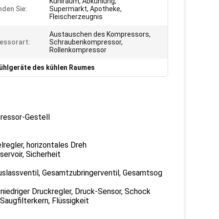
Kühlraum, Abkühlung,
den Sie:
Supermarkt, Apotheke,
Fleischerzeugnis
Austauschen des Kompressors,
essorart:
Schraubenkompressor,
Rollenkompressor
ühlgeräte des kühlen Raumes
ressor-Gestell
elregler, horizontales Dreh
servoir, Sicherheit
auslassventil, Gesamtzubringerventil, Gesamtsog
- niedriger Druckregler, Druck-Sensor, Schock
augfilterkern, Flüssigkeit