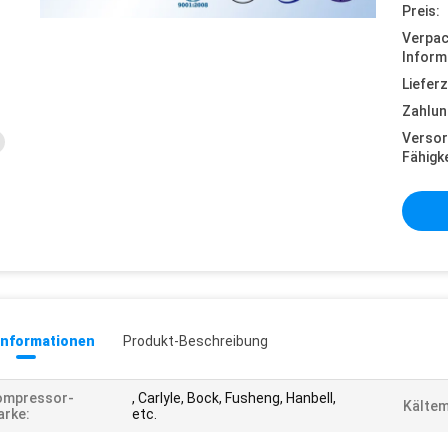
Preis:
Verpa
Inform
Lieferz
Zahlun
Versor
Fähigke
informationen
Produkt-Beschreibung
ompressor-
, Carlyle, Bock, Fusheng, Hanbell,
Kältem
rke:
etc.