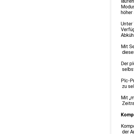
laufen
Modus.
höher 
Unter
Verfü
Abkühl
Mit Se
dieses
Der p
selbst
Plc-P
zu sel
Mit „m
Zeitra
Kompa
Kompon
der An