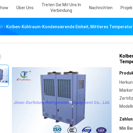
Treten Sie Mit Uns In
Show
Über Uns
Nachrichten
Projekt
Verbindung
it
Kolben-Kühlraum-Kondensierende Einheit, Mittleres Temperatu
Kolbe
Tempe
Produk
Herkun
Marke
Zertifi
Model
Zahlun
Min Be