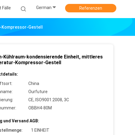
German
 Fälle
Referenzen
r-Kompressor-Gestell
n-Kühlraum-kondensierende Einheit, mittleres
ratur-Kompressor-Gestell
tdetails:
ftsort:
China
nname:
Ourfuture
zierung:
CE, ISO9001:2008, 3C
lnummer:
OBBH4-80M
g und Versand AGB:
stellmenge:
1 EINHEIT