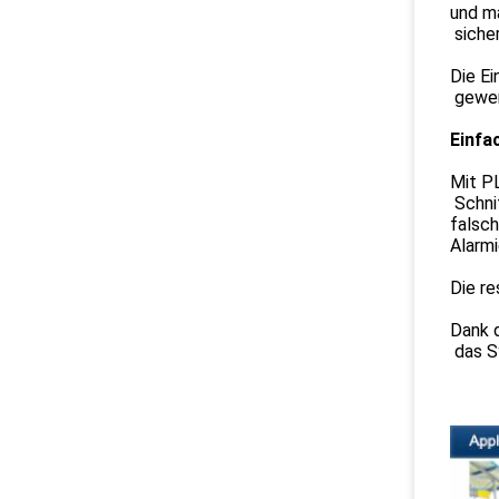
und m
sicher
Die E
gewer
Einfa
Mit P
Schnit
falsc
Alarmi
Die re
Dank d
das S