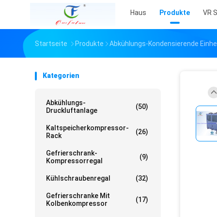
Haus
Produkte
VR 
Startseite
Produkte
Abkühlungs-Kondensierende Einhe
Kategorien
Abkühlungs-
(50)
Druckluftanlage
Kaltspeicherkompressor-
(26)
Rack
Gefrierschrank-
(9)
Kompressorregal
Kühlschraubenregal
(32)
Gefrierschranke Mit
(17)
Kolbenkompressor