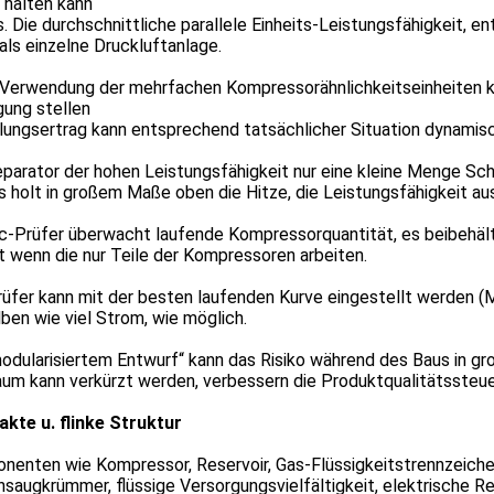
 halten kann
 Die durchschnittliche parallele Einheits-Leistungsfähigkeit, e
als einzelne Druckluftanlage.
 Verwendung der mehrfachen Kompressorähnlichkeitseinheiten k
gung stellen
ungsertrag kann entsprechend tatsächlicher Situation dynamisc
parator der hohen Leistungsfähigkeit nur eine kleine Menge Sch
 holt in großem Maße oben die Hitze, die Leistungsfähigkeit au
lc-Prüfer überwacht laufende Kompressorquantität, es beibehäl
 wenn die nur Teile der Kompressoren arbeiten.
rüfer kann mit der besten laufenden Kurve eingestellt werden (
ben wie viel Strom, wie möglich.
odularisiertem Entwurf“ kann das Risiko während des Baus in g
um kann verkürzt werden, verbessern die Produktqualitätssteue
kte u. flinke Struktur
enten wie Kompressor, Reservoir, Gas-Flüssigkeitstrennzeichen
saugkrümmer, flüssige Versorgungsvielfältigkeit, elektrische Reg