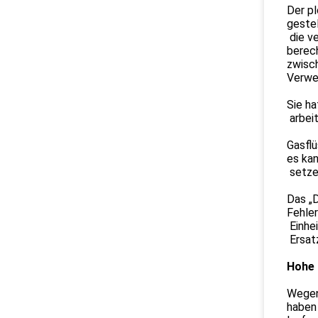
Der pl
geste
die v
berec
zwisch
Verwe
Sie ha
arbeit
Gasflü
es kan
setzen
Das „D
Fehler
Einhei
Ersat
Hohe 
Wegen
haben 