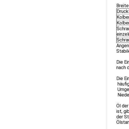
Breit
Druck
Kolben
Kolben
Schra
einze
Schrau
Angen
Stabil
Die E
nach d
Die E
häufig
Umgek
Niede
Öl der
ist, g
der St
Ölstan