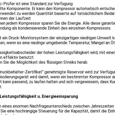
c-Prüfer ist eine Standard zur Verfügung
llte Komponente. Er kann den Kompressor automatisch entsche
erwendet zu werden Quantität basierte auf tatsächlichem Bedar
hnen der Laufzeit
en jedem Kompressor sparen Sie die Energie. Alle diese garant
ndung als kondensierende Einheit des einzelnen Kompressors.
t ein Druck-Monitorsystem der einzigartigen niedrigen Umwelt k
en, wenn es eine niedrige umgebende Temperatur, Mangel an Ölf
ssigkeitsabscheider der hohen Leistungsfähigkeit wird, mit eine
n effektiv benutzt
 Sie die Möglichkeit des flüssigen Streiks herab.
ruckbehälter-Zertifikat“ genehmigte Reservoir wird zur Verfügu
isolierungsgerät wird damit, wenn ein bestimmter Kompressor au
t kann passend, zu laufen halten und sich vergewissern, dass K
z.
Leistungsfähigkeit u. Energieeinsparung
 eines enormen Nachfrageunterschieds zwischen Jahreszeiten fü
Sie eine hochrangige Steuerung für die Kapazität, damit die Einh