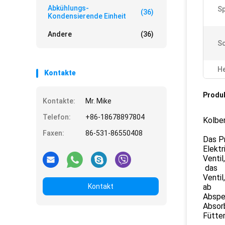
Abkühlungs-
S
(36)
Kondensierende Einheit
Andere
(36)
S
He
Kontakte
Produ
Kontakte:
Mr. Mike
Telefon:
+86-18678897804
Kolbe
Faxen:
86-531-86550408
Das Pr
Elektr
Ventil
das
Ventil
Kontakt
ab
Absper
Absorb
Fütte