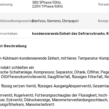
380/3Phase/50Hz,
pannung:
Verwen
220V/1Phase/60Hz
chlüsselkomponenten:
Danfoss, Siemens, Ebmpapst
Kompr
rvorheben:
kondensierende Einheit des Gefrierschranks
,
K
kt-Beschreibung
n-Kühlraum-kondensierende Einheit, mittleres Temperatur-Komp
odukt schließen ein:
ische Schaltanlage, Kompressor, Separator, Öltank, Ölfilter, Peg
, ÖlDifferenzkontrolleventil, Saugfilterfaß, flüssiges Filterfaß, Re
, flüssig setzen Ventil, flüssiges AusgangAbsperrventil, Gesamt
rventil, Kugelventil, Fütterungsschauglas der Flüssigkeit, hoch
er, Eckventil, Öldruckanzeige, Manometerverbindungsschlauch, S
rungsfilterkern, Manometerbrett