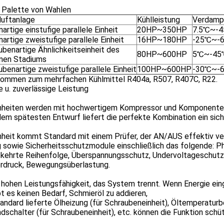
e Palette von Wahlen
luftanlage
Kühlleistung
Verdamp
artige einstufige parallele Einheit
20HP~350HP
7.5℃~-
artige zweistufige parallele Einheit
16HP~180HP
-25℃~-
ubenartige Ähnlichkeitseinheit des
80HP~600HP
5℃~-45
lnen Stadiums
benartige zweistufige parallele Einheit
100HP~600HP
-30℃~-
ommen zum mehrfachen Kühlmittel R404a, R507, R407C, R22.
e u. zuverlässige Leistung
inheiten werden mit hochwertigem Kompressor und Komponente
em spätesten Entwurf liefert die perfekte Kombination ein sic
inheit kommt Standard mit einem Prüfer, der AN/AUS effektiv v
 sowie Sicherheitsschutzmodule einschließlich das folgende: P
ehrte Reihenfolge, Überspannungsschutz, Undervoltageschutz,
rdruck, Bewegungsüberlastung.
 hohen Leistungsfähigkeit, das System trennt. Wenn Energie ei
ibt es keinen Bedarf, Schmieröl zu addieren,
andard lieferte Ölheizung (für Schraubeneinheit), Öltemperatur
dschalter (für Schraubeneinheit), etc. können die Funktion schü