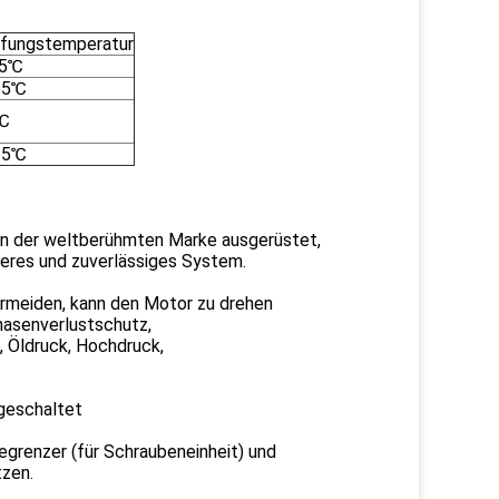
fungstemperatur
45℃
65℃
℃
65℃
n der weltberühmten Marke ausgerüstet,
heres und zuverlässiges System.
ermeiden, kann den Motor zu drehen
hasenverlustschutz,
 Öldruck, Hochdruck,
ngeschaltet
begrenzer (für Schraubeneinheit) und
tzen.