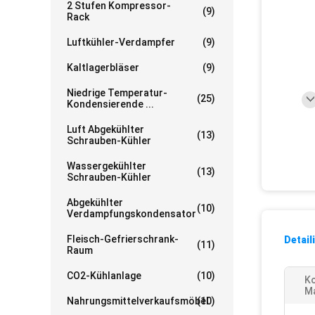
2 Stufen Kompressor-
(9)
Rack
Luftkühler-Verdampfer
(9)
Kaltlagerbläser
(9)
Niedrige Temperatur-
(25)
Kondensierende ...
Luft Abgekühlter
(13)
Schrauben-Kühler
Wassergekühlter
(13)
Schrauben-Kühler
Abgekühlter
(10)
Verdampfungskondensator
Fleisch-Gefrierschrank-
Detail
(11)
Raum
CO2-Kühlanlage
(10)
K
Ma
Nahrungsmittelverkaufsmöbel
(10)