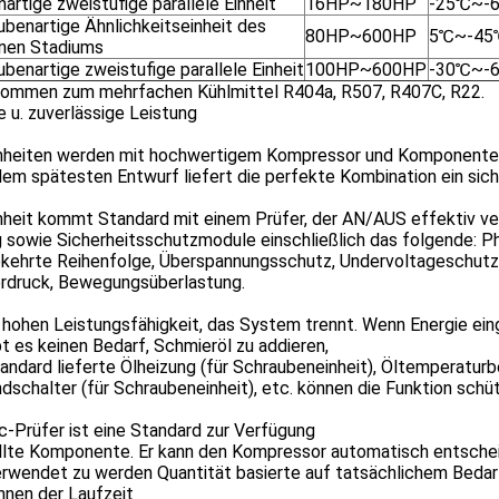
artige zweistufige parallele Einheit
16HP~180HP
-25℃~-
ubenartige Ähnlichkeitseinheit des
80HP~600HP
5℃~-45
lnen Stadiums
benartige zweistufige parallele Einheit
100HP~600HP
-30℃~-
ommen zum mehrfachen Kühlmittel R404a, R507, R407C, R22.
e u. zuverlässige Leistung
inheiten werden mit hochwertigem Kompressor und Komponente
em spätesten Entwurf liefert die perfekte Kombination ein sic
inheit kommt Standard mit einem Prüfer, der AN/AUS effektiv v
 sowie Sicherheitsschutzmodule einschließlich das folgende: P
ehrte Reihenfolge, Überspannungsschutz, Undervoltageschutz,
rdruck, Bewegungsüberlastung.
 hohen Leistungsfähigkeit, das System trennt. Wenn Energie ei
ibt es keinen Bedarf, Schmieröl zu addieren,
andard lieferte Ölheizung (für Schraubeneinheit), Öltemperatur
dschalter (für Schraubeneinheit), etc. können die Funktion schü
c-Prüfer ist eine Standard zur Verfügung
llte Komponente. Er kann den Kompressor automatisch entsche
erwendet zu werden Quantität basierte auf tatsächlichem Bedar
hnen der Laufzeit