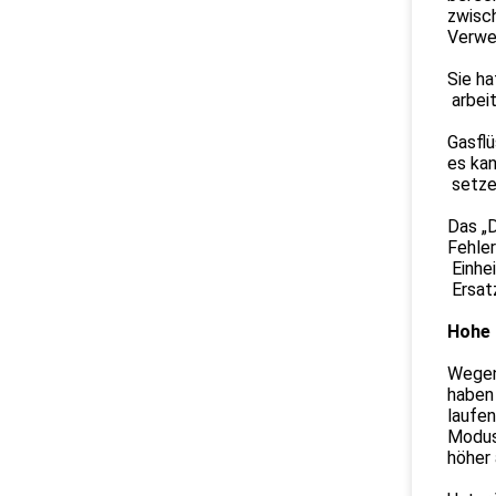
zwisch
Verwe
Sie ha
arbeit
Gasflü
es kan
setzen
Das „D
Fehler
Einhei
Ersat
Hohe 
Wegen
haben 
laufen
Modus.
höher 