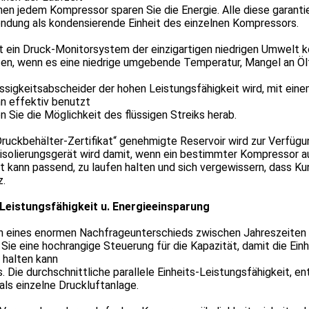
en jedem Kompressor sparen Sie die Energie. Alle diese garant
ndung als kondensierende Einheit des einzelnen Kompressors.
t ein Druck-Monitorsystem der einzigartigen niedrigen Umwelt k
en, wenn es eine niedrige umgebende Temperatur, Mangel an Ölf
ssigkeitsabscheider der hohen Leistungsfähigkeit wird, mit eine
n effektiv benutzt
 Sie die Möglichkeit des flüssigen Streiks herab.
ruckbehälter-Zertifikat“ genehmigte Reservoir wird zur Verfügu
isolierungsgerät wird damit, wenn ein bestimmter Kompressor au
t kann passend, zu laufen halten und sich vergewissern, dass K
z.
Leistungsfähigkeit u. Energieeinsparung
 eines enormen Nachfrageunterschieds zwischen Jahreszeiten fü
Sie eine hochrangige Steuerung für die Kapazität, damit die Einh
 halten kann
 Die durchschnittliche parallele Einheits-Leistungsfähigkeit, e
als einzelne Druckluftanlage.