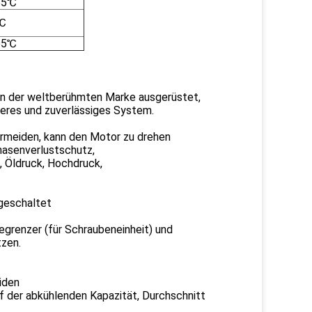
65℃
℃
65℃
n der weltberühmten Marke ausgerüstet,
heres und zuverlässiges System.
ermeiden, kann den Motor zu drehen
hasenverlustschutz,
 Öldruck, Hochdruck,
ngeschaltet
begrenzer (für Schraubeneinheit) und
tzen.
iden
f der abkühlenden Kapazität, Durchschnitt