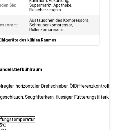
Kühlraum, Abkühlung,
den Sie:
Supermarkt, Apotheke,
Fleischerzeugnis
Austauschen des Kompressors,
essorart:
Schraubenkompressor,
Rollenkompressor
ühlgeräte des kühlen Raumes
Handelstiefkühlraum
lregler, horizontaler Drehschieber, ÖlDifferenzkontrolleventil, 
sschlauch, Saugfilterkern, flüssiger Fütterungsfilterkern, Man
fungstemperatur
45℃