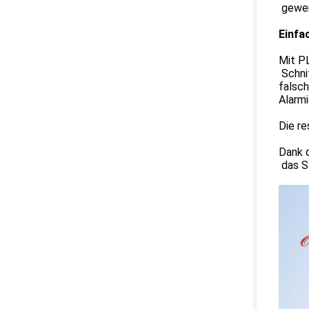
gewer
Einfa
Mit P
Schnit
falsc
Alarmi
Die re
Dank d
das S