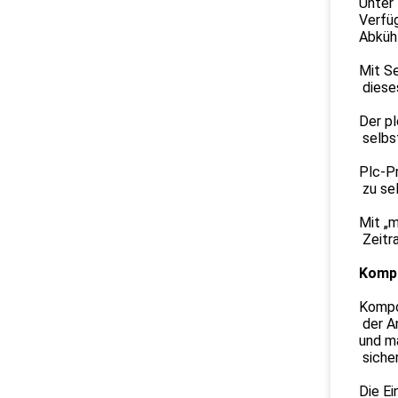
Unter
Verfü
Abkühl
Mit Se
dieses
Der p
selbst
Plc-P
zu sel
Mit „m
Zeitra
Kompa
Kompon
der An
und m
sicher
Die E