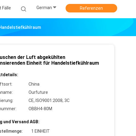
German
 Fälle
Referenzen
 Handelstiefkühlraum
uschen der Luft abgekühlten
nsierenden Einheit für Handelstiefkühlraum
tdetails:
ftsort:
China
nname:
Ourfuture
zierung:
CE, ISO9001:2008, 3C
lnummer:
OBBH4-80M
g und Versand AGB:
stellmenge:
1 EINHEIT