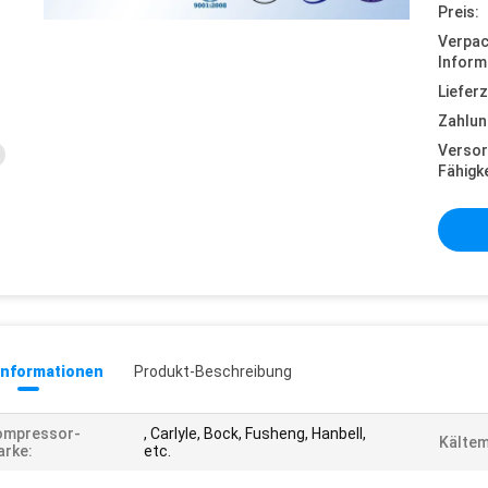
Preis:
Verpa
Inform
Lieferz
Zahlun
Versor
Fähigke
informationen
Produkt-Beschreibung
ompressor-
, Carlyle, Bock, Fusheng, Hanbell,
Kältem
rke:
etc.