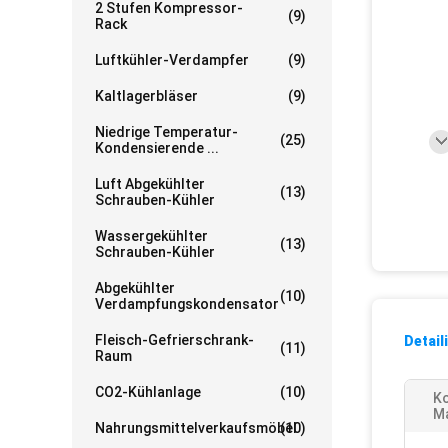
2 Stufen Kompressor-
(9)
Rack
Luftkühler-Verdampfer
(9)
Kaltlagerbläser
(9)
Niedrige Temperatur-
(25)
Kondensierende ...
Luft Abgekühlter
(13)
Schrauben-Kühler
Wassergekühlter
(13)
Schrauben-Kühler
Abgekühlter
(10)
Verdampfungskondensator
Fleisch-Gefrierschrank-
Detail
(11)
Raum
CO2-Kühlanlage
(10)
K
Ma
Nahrungsmittelverkaufsmöbel
(10)