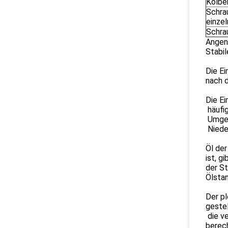
Kolben
Schra
einze
Schrau
Angen
Stabil
Die E
nach d
Die E
häufig
Umgek
Niede
Öl der
ist, g
der St
Ölstan
Der pl
geste
die v
berec