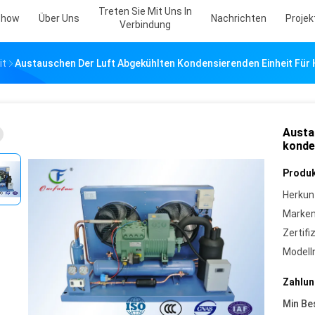
Treten Sie Mit Uns In
Show
Über Uns
Nachrichten
Projekt
Verbindung
it
Austauschen Der Luft Abgekühlten Kondensierenden Einheit Für
Austa
konde
Produk
Herkun
Marke
Zertifi
Model
Zahlun
Min Be