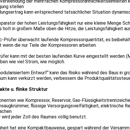
 Verwendung der mehrfachen Kompressorähnlichkeitseinheiten k
gung stellen
ungsertrag kann entsprechend tatsächlicher Situation dynamisc
parator der hohen Leistungsfähigkeit nur eine kleine Menge Sch
 holt in großem Maße oben die Hitze, die Leistungsfähigkeit au
lc-Prüfer überwacht laufende Kompressorquantität, es beibehäl
 wenn die nur Teile der Kompressoren arbeiten.
rüfer kann mit der besten laufenden Kurve eingestellt werden (
ben wie viel Strom, wie möglich.
odularisiertem Entwurf“ kann das Risiko während des Baus in g
um kann verkürzt werden, verbessern die Produktqualitätssteue
kte u. flinke Struktur
enten wie Kompressor, Reservoir, Gas-Flüssigkeitstrennzeichen
saugkrümmer, flüssige Versorgungsvielfältigkeit, elektrische Reg
achen
 wird jeder Zoll des Raumes völlig benutzt.
inheit hat eine Kompaktbauweise, gespart während der Versamml