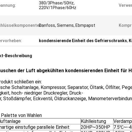
380/3Phase/50Hz,
pannung:
Verwen
220V/1Phase/60Hz
chlüsselkomponenten:
Danfoss, Siemens, Ebmpapst
Kompr
rvorheben:
kondensierende Einheit des Gefrierschranks
,
K
kt-Beschreibung
uschen der Luft abgekühlten kondensierenden Einheit für 
odukt schließen ein:
ische Schaltanlage, Kompressor, Separator, Öltank, Ölfilter, Pege
gkeit, hoch- niedriger Druckregler, Druck-
, Stoßdämpfer, Eckventil, Öldruckanzeige, Manometerverbindung
e Palette von Wahlen
luftanlage
Kühlleistung
Verdamp
artige einstufige parallele Einheit
20HP~350HP
7.5℃~-