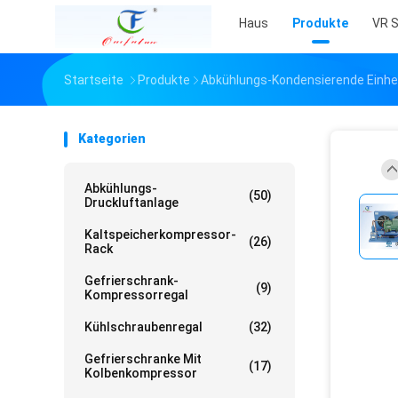
Haus
Produkte
VR 
Startseite
Produkte
Abkühlungs-Kondensierende Einhe
Kategorien
Abkühlungs-
(50)
Druckluftanlage
Kaltspeicherkompressor-
(26)
Rack
Gefrierschrank-
(9)
Kompressorregal
Kühlschraubenregal
(32)
Gefrierschranke Mit
(17)
Kolbenkompressor