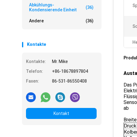
Abkühlungs-
S
(36)
Kondensierende Einheit
Andere
(36)
S
He
Kontakte
Produ
Kontakte:
Mr. Mike
Telefon:
+86-18678897804
Austa
Faxen:
86-531-86550408
Das Pr
Elektr
Flüssi
Sensor
ab
Kontakt
Breit
Druck
Kolben