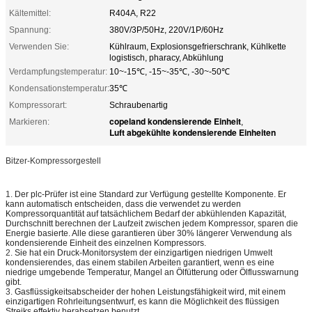
Kältemittel:
R404A, R22
Spannung:
380V/3P/50Hz, 220V/1P/60Hz
Verwenden Sie:
Kühlraum, Explosionsgefrierschrank, Kühlkette
logistisch, pharacy, Abkühlung
Verdampfungstemperatur:
10~-15℃, -15~-35℃, -30~-50℃
Kondensationstemperatur:
35℃
Kompressorart:
Schraubenartig
copeland kondensierende Einheit
Markieren:
,
Luft abgekühlte kondensierende Einheiten
Bitzer-Kompressorgestell
1.
Der plc-Prüfer ist eine Standard zur Verfügung gestellte Komponente. Er
kann automatisch entscheiden, dass die verwendet zu werden
Kompressorquantität auf tatsächlichem Bedarf der abkühlenden Kapazität,
Durchschnitt berechnen der Laufzeit zwischen jedem Kompressor, sparen die
Energie basierte. Alle diese garantieren über 30% längerer Verwendung als
kondensierende Einheit des einzelnen Kompressors.
2.
Sie hat ein Druck-Monitorsystem der einzigartigen niedrigen Umwelt
kondensierendes, das einem stabilen Arbeiten garantiert, wenn es eine
niedrige umgebende Temperatur, Mangel an Ölfütterung oder Ölflusswarnung
gibt.
3.
Gasflüssigkeitsabscheider der hohen Leistungsfähigkeit wird, mit einem
einzigartigen Rohrleitungsentwurf, es kann die Möglichkeit des flüssigen
Streiks effektiv herabsetzen benutzt.