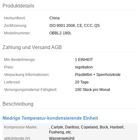
Produktdetails
Herkunftsort:
China
Zertifizierung:
ISO 9001:2008, CE, CCC, QS
Modellnummer:
OBBL2-180L
Zahlung und Versand AGB
Min Bestellmenge:
1 EINHEIT
Preis:
nigotiation
Verpackung Informationen:
Plastikfilm + Sperrholzkiste
Lieferzeit:
20 Tage
Versorgungsmaterial-Fähigkeit:
100 Stück pro Monat
Beschreibung
Niedrige Temperatur-kondensierende Einheit
Kompressor-Marke:
, Carlyle, Danfoss, Copeland, Bock, Hanbell,
Fusheng, etc.
abkühlende Art:
Wassergekühlt