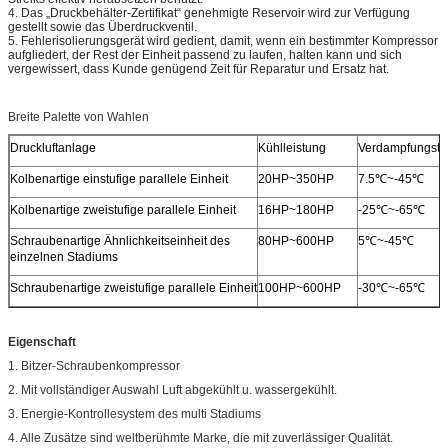
4.
Das „Druckbehälter-Zertifikat“ genehmigte Reservoir wird zur Verfügung
gestellt sowie das Überdruckventil.
5.
Fehlerisolierungsgerät wird gedient, damit, wenn ein bestimmter Kompressor
aufgliedert, der Rest der Einheit passend zu laufen, halten kann und sich
vergewissert, dass Kunde genügend Zeit für Reparatur und Ersatz hat.
Breite Palette von Wahlen
Druckluftanlage
Kühlleistung
Verdampfungste
Kolbenartige einstufige parallele Einheit
20HP~350HP
7.5℃~-45℃
Kolbenartige zweistufige parallele Einheit
16HP~180HP
-25℃~-65℃
Schraubenartige Ähnlichkeitseinheit des
80HP~600HP
5℃~-45℃
einzelnen Stadiums
Schraubenartige zweistufige parallele Einheit
100HP~600HP
-30℃~-65℃
Eigenschaft
1. Bitzer-Schraubenkompressor
2. Mit vollständiger Auswahl Luft abgekühlt u. wassergekühlt.
3. Energie-Kontrollesystem des multi Stadiums
4. Alle Zusätze sind weltberühmte Marke, die mit zuverlässiger Qualität.