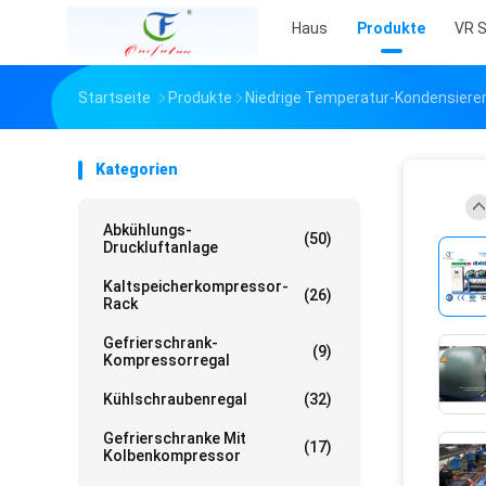
Haus
Produkte
VR 
Startseite
Produkte
Niedrige Temperatur-Kondensieren
Kategorien
Abkühlungs-
(50)
Druckluftanlage
Kaltspeicherkompressor-
(26)
Rack
Gefrierschrank-
(9)
Kompressorregal
Kühlschraubenregal
(32)
Gefrierschranke Mit
(17)
Kolbenkompressor