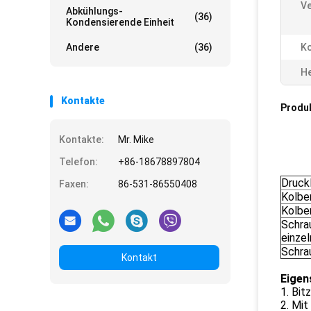
Ve
Abkühlungs-
(36)
Kondensierende Einheit
Andere
(36)
K
He
Kontakte
Produ
Kontakte:
Mr. Mike
Telefon:
+86-18678897804
Druck
Faxen:
86-531-86550408
Kolben
Kolben
Schra
einze
Schrau
Kontakt
Eigen
1. Bi
2. Mit