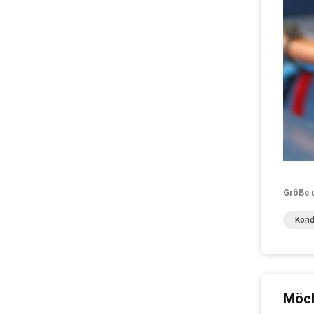
Größe 
Kond
Möch