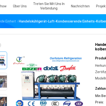
Treten Sie Mit Uns In
Show
Über Uns
Nachrichten
Projekt
Verbindung
de Einheit
Handelskühlgerät-Luft-Kondensierende Einheits-Kolben
Hande
kolbe
Produk
Herkun
Zertifi
Model
Zahlun
Min Be
Preis: