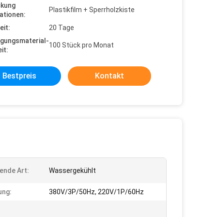
ckung
Plastikfilm + Sperrholzkiste
ationen:
eit:
20 Tage
gungsmaterial-
100 Stück pro Monat
it:
Bestpreis
Kontakt
ende Art:
Wassergekühlt
ung:
380V/3P/50Hz, 220V/1P/60Hz