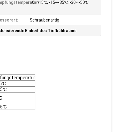
mpfungstemperatur:
10~-15℃, -15~-35℃, -30~-50℃
essorart:
Schraubenartig
densierende Einheit des Tiefkühlraums
fungstemperatur
45℃
65℃
℃
65℃