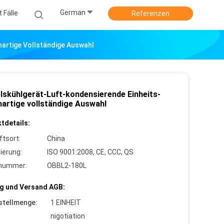
German
 Fälle
Referenzen
artige Vollständige Auswahl
lskühlgerät-Luft-kondensierende Einheits-
nartige vollständige Auswahl
tdetails:
ftsort:
China
zierung:
ISO 9001:2008, CE, CCC, QS
lnummer:
OBBL2-180L
g und Versand AGB:
stellmenge:
1 EINHEIT
nigotiation