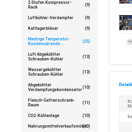
2 Stufen Kompressor-
(9)
Rack
Luftkühler-Verdampfer
(9)
Kaltlagerbläser
(9)
Niedrige Temperatur-
(25)
Kondensierende ...
Luft Abgekühlter
(13)
Schrauben-Kühler
Wassergekühlter
(13)
Schrauben-Kühler
Detail
Abgekühlter
(10)
Verdampfungskondensator
Fleisch-Gefrierschrank-
K
(11)
Raum
Ma
CO2-Kühlanlage
(10)
Kä
Nahrungsmittelverkaufsmöbel
(10)