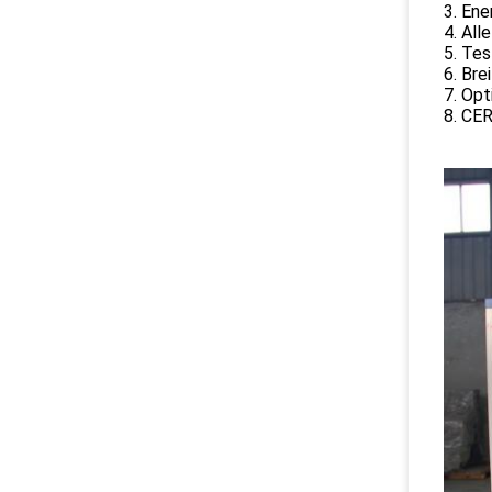
3. En
4. All
5. Te
6. Bre
7. Opt
8. CE