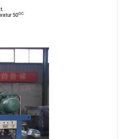
t.
OC
ratur 50