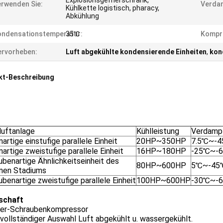
Explosionsgefrierschrank,
rwenden Sie:
Verda
Kühlkette logistisch, pharacy,
Abkühlung
ondensationstemperatur:
35℃
Kompr
rvorheben:
Luft abgekühlte kondensierende Einheiten
,
kon
kt-Beschreibung
luftanlage
Kühlleistung
Verdamp
artige einstufige parallele Einheit
20HP~350HP
7.5℃~-
artige zweistufige parallele Einheit
16HP~180HP
-25℃~-
ubenartige Ähnlichkeitseinheit des
80HP~600HP
5℃~-45
lnen Stadiums
benartige zweistufige parallele Einheit
100HP~600HP
-30℃~-
schaft
tzer-Schraubenkompressor
 vollständiger Auswahl Luft abgekühlt u. wassergekühlt.