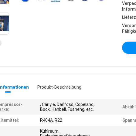
Verpa
Inform
Lieferz
Versor
Fähigke
informationen
Produkt-Beschreibung
ompressor-
, Carlyle, Danfoss, Copeland,
Abkühl
rke:
Bock, Hanbell, Fusheng, etc.
ltemittel:
R404A, R22
Spann
Kühlraum,