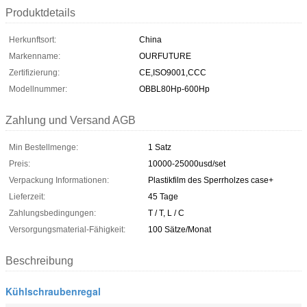
Produktdetails
Herkunftsort:
China
Markenname:
OURFUTURE
Zertifizierung:
CE,ISO9001,CCC
Modellnummer:
OBBL80Hp-600Hp
Zahlung und Versand AGB
Min Bestellmenge:
1 Satz
Preis:
10000-25000usd/set
Verpackung Informationen:
Plastikfilm des Sperrholzes case+
Lieferzeit:
45 Tage
Zahlungsbedingungen:
T / T, L / C
Versorgungsmaterial-Fähigkeit:
100 Sätze/Monat
Beschreibung
Kühlschraubenregal