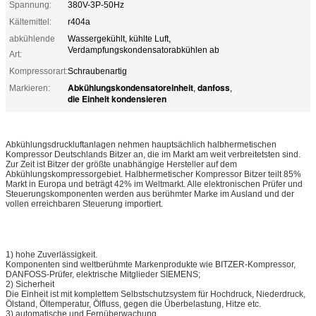
Spannung:
380V-3P-50Hz
Kältemittel:
r404a
abkühlende
Wassergekühlt, kühlte Luft,
Verdampfungskondensatorabkühlen ab
Art:
Kompressorart:
Schraubenartig
Abkühlungskondensatoreinheit
danfoss
Markieren:
,
,
die Einheit kondensieren
Abkühlungsdruckluftanlagen nehmen hauptsächlich halbhermetischen
Kompressor Deutschlands Bitzer an, die im Markt am weit verbreitetsten sind.
Zur Zeit ist Bitzer der größte unabhängige Hersteller auf dem
Abkühlungskompressorgebiet. Halbhermetischer Kompressor Bitzer teilt 85%
Markt in Europa und beträgt 42% im Weltmarkt. Alle elektronischen Prüfer und
Steuerungskomponenten werden aus berühmter Marke im Ausland und der
vollen erreichbaren Steuerung importiert.
1) hohe Zuverlässigkeit.
Komponenten sind weltberühmte Markenprodukte wie BITZER-Kompressor,
DANFOSS-Prüfer, elektrische Mitglieder SIEMENS;
2) Sicherheit
Die Einheit ist mit komplettem Selbstschutzsystem für Hochdruck, Niederdruck,
Ölstand, Öltemperatur, Ölfluss, gegen die Überbelastung, Hitze etc.
3) automatische und Fernüberwachung