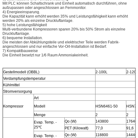
Mit PLC können Schaltschrank und Einheit automatisch durchführen, ohne
aufzupassen oder angeschlossen an Fernmonitor.
4) Energieeinsparung.
Die Kapazität kann erhöht werden 35% und Leistungsfähigkeit kann erhöht
werden 20% als einzelne Druckluftanlage.
5) hohe Leistungsfähigkeit
Multi-verbundene Kompressoren sparen 20% bis 50% Strom als einzelne
Druckluftanlage.
6) bequeme Installation.
Die meisten der Abkühlungsteile und elektrischer Teile werden Fabrik-
angeschlossen und nur einfache Vor-Ort-Installation ist Bedarf.
7) Kompaktbauweise
Die Einheit besetzt nur 1/6 Raum Ammoniakeinheit.
Gestellmodell (OBBL)
2-100L
2-120
Verdampfungstemperatur
Kühlmittel
Stromversorgung
Art
Kompressor
Modell
HSN6461-50
HSN74
Menge
2
2
Qo (W)
143800
17640
Evap. Temp. -
25℃
PET (Kilowatt)
77,0
91,6
Qo (W)
118800
14440
Evap. Temp. -