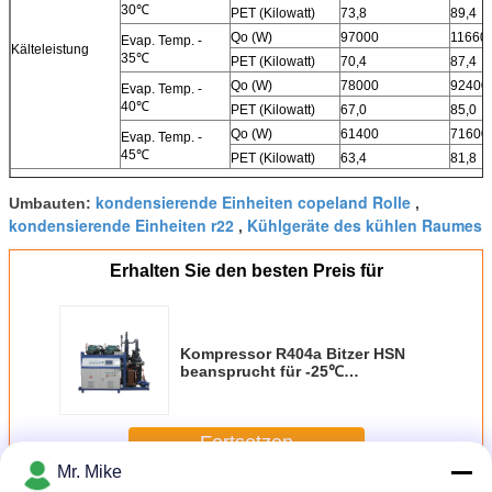
30℃
PET (Kilowatt)
73,8
89,4
Qo (W)
97000
11660
Evap. Temp. -
Kälteleistung
35℃
PET (Kilowatt)
70,4
87,4
Qo (W)
78000
92400
Evap. Temp. -
40℃
PET (Kilowatt)
67,0
85,0
Qo (W)
61400
71600
Evap. Temp. -
45℃
PET (Kilowatt)
63,4
81,8
Kondensationstemperatur 35℃, mit Ekonomiser.
kondensierende Einheiten copeland Rolle
Umbauten:
,
kondensierende Einheiten r22
Kühlgeräte des kühlen Raumes
,
Erhalten Sie den besten Preis für
Kompressor R404a Bitzer HSN
beansprucht für -25℃
Hühnerexplosionsgefrierschrank
stark
Fortsetzen
Mr. Mike