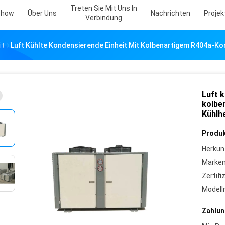
Treten Sie Mit Uns In
Show
Über Uns
Nachrichten
Projekt
Verbindung
it
Luft Kühlte Kondensierende Einheit Mit Kolbenartigem R404a-Ko
Luft k
kolbe
Kühlh
Produk
Herkun
Marke
Zertifi
Model
Zahlun