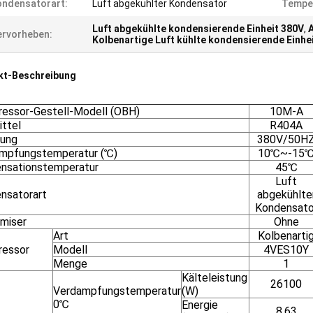
ndensatorart:
Luft abgekühlter Kondensator
Tempe
Luft abgekühlte kondensierende Einheit 380V
,
rvorheben:
Kolbenartige Luft kühlte kondensierende Einhei
kt-Beschreibung
essor-Gestell-Modell (OBH)
10M-A
ittel
R404A
ung
380V/50H
mpfungstemperatur (℃)
10℃~-15
nsationstemperatur
45℃
Luft
nsatorart
abgekühlte
Kondensato
miser
Ohne
Art
Kolbenarti
essor
Modell
4VES10Y
Menge
1
Kälteleistung
26100
Verdampfungstemperatur
(W)
0℃
Energie
8,63