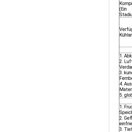
Kompr
(Ein
Stadi
Verfü
Kühla
1. Ab
2. Lu
Verda
3. ku
Fernb
4. Aus
Materi
5. glo
1. Fr
Speich
2. Gef
einfri
3. Tie