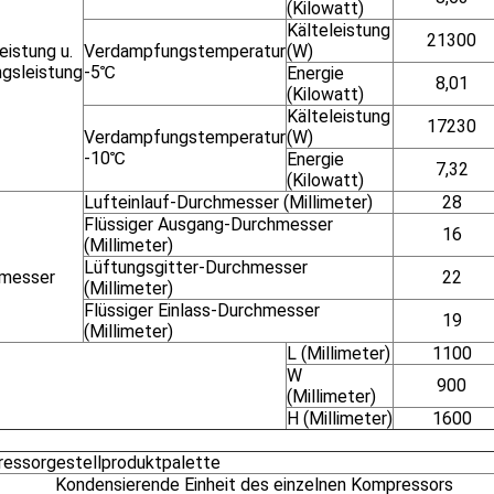
(Kilowatt)
Kälteleistung
21300
eistung u.
Verdampfungstemperatur
(W)
ngsleistung
-5℃
Energie
8,01
(Kilowatt)
Kälteleistung
17230
Verdampfungstemperatur
(W)
-10℃
Energie
7,32
(Kilowatt)
Lufteinlauf-Durchmesser (Millimeter)
28
Flüssiger Ausgang-Durchmesser
16
(Millimeter)
Lüftungsgitter-Durchmesser
messer
22
(Millimeter)
Flüssiger Einlass-Durchmesser
19
(Millimeter)
L (Millimeter)
1100
W
900
(Millimeter)
H (Millimeter)
1600
essorgestellproduktpalette
Kondensierende Einheit des einzelnen Kompressors