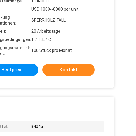
stellmenge:
1 EINHEIT
USD 1000~8000 per unit
ckung
SPERRHOLZ-FALL
ationen:
eit:
20 Arbeitstage
gsbedingungen:
T / T, L / C
gungsmaterial-
100 Stück pro Monat
it:
Bestpreis
Kontakt
ttel:
R404a