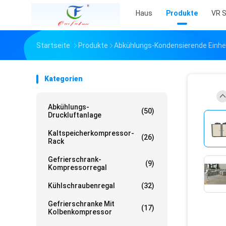
Haus
Produkte
VR 
Startseite
Produkte
Abkühlungs-Kondensierende Einhe
Kategorien
Abkühlungs-
(50)
Druckluftanlage
Kaltspeicherkompressor-
(26)
Rack
Gefrierschrank-
(9)
Kompressorregal
Kühlschraubenregal
(32)
Gefrierschranke Mit
(17)
Kolbenkompressor