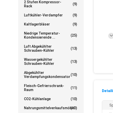
2 Stufen Kompressor-
(9)
Rack
Luftkühler-Verdampfer
(9)
Kaltlagerbläser
(9)
Niedrige Temperatur-
(25)
Kondensierende ...
Luft Abgekühlter
(13)
Schrauben-Kühler
Wassergekühlter
(13)
Schrauben-Kühler
Abgekühlter
(10)
Verdampfungskondensator
Fleisch-Gefrierschrank-
(11)
Raum
Detail
CO2-Kühlanlage
(10)
S
Nahrungsmittelverkaufsmöbel
(10)