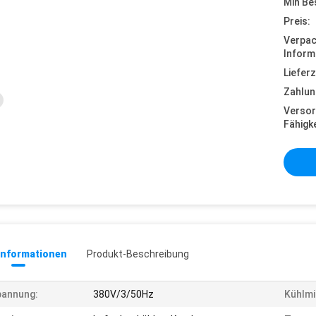
Min Be
Preis:
Verpa
Inform
Lieferz
Zahlun
Versor
Fähigke
informationen
Produkt-Beschreibung
pannung:
380V/3/50Hz
Kühlmi