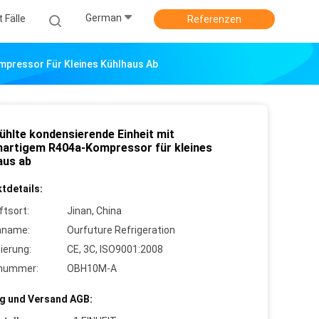
German
 Fälle
Referenzen
mpressor Für Kleines Kühlhaus Ab
ühlte kondensierende Einheit mit
nartigem R404a-Kompressor für kleines
aus ab
tdetails:
ftsort:
Jinan, China
nname:
Ourfuture Refrigeration
zierung:
CE, 3C, ISO9001:2008
lnummer:
OBH10M-A
g und Versand AGB: