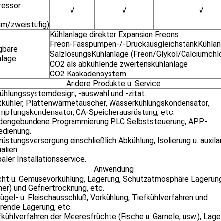
essor
√
√
√
um/zweistufig)
Kühlanlage direkter Expansion Freons
Freon-Fasspumpen-/-DruckausgleichstankKühlan
gbare
SalzlösungsKühlanlage (Freon/Glykol/Calciumchlo
nlage
CO2 als abkühlende zweitenskühlanlage
CO2 Kaskadensystem
Andere Produkte u. Service
kühlungssystemdesign, -auswahl und -zitat.
ftkühler, Plattenwärmetauscher, Wasserkühlungskondensator,
mpfungskondensator, CA-Speicherausrüstung, etc.
ndengebundene Programmierung PLC Selbststeuerung, APP-
edienung.
rüstungsversorgung einschließlich Abkühlung, Isolierung u. auxila
alien.
baler Installationsservice.
Anwendung
ucht u. Gemüsevorkühlung, Lagerung, Schutzatmosphäre Lagerun
er) und Gefriertrocknung, etc.
lügel- u. Fleischausschluß, Vorkühlung, Tiefkühlverfahren und
erende Lagerung, etc.
fkühlverfahren der Meeresfrüchte (Fische u. Garnele, usw.), Lag