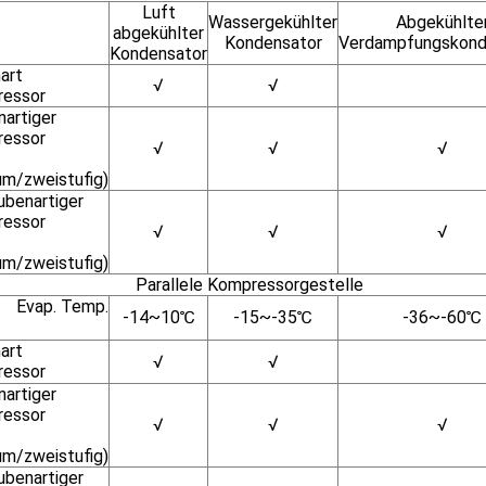
Luft
Wassergekühlter
Abgekühlte
abgekühlter
Kondensator
Verdampfungskond
Kondensator
art
√
√
essor
nartiger
essor
√
√
√
um/zweistufig)
ubenartiger
essor
√
√
√
um/zweistufig)
Parallele Kompressorgestelle
Evap. Temp.
-14~10℃
-15~-35℃
-36~-60℃
art
√
√
essor
nartiger
essor
√
√
√
um/zweistufig)
ubenartiger