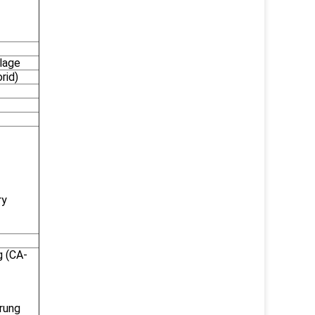
lage
rid)
ry
g (CA-
erung