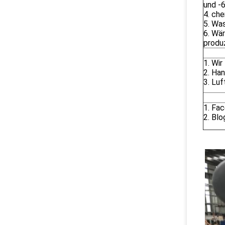
und -6
4. ch
5. Was
6. Wä
produz
1. Wi
2. Ha
3. Lu
1. Fa
2. Bl