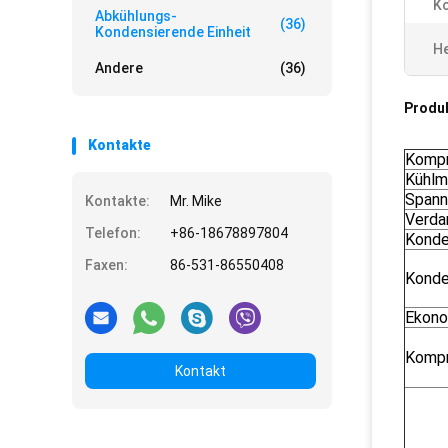
Ko
Abkühlungs-
(36)
Kondensierende Einheit
He
Andere
(36)
Produ
Kontakte
Kompr
Kühlm
Spann
Kontakte:
Mr. Mike
Verda
Telefon:
+86-18678897804
Konde
Faxen:
86-531-86550408
Konde
Ekono
Kompr
Kontakt