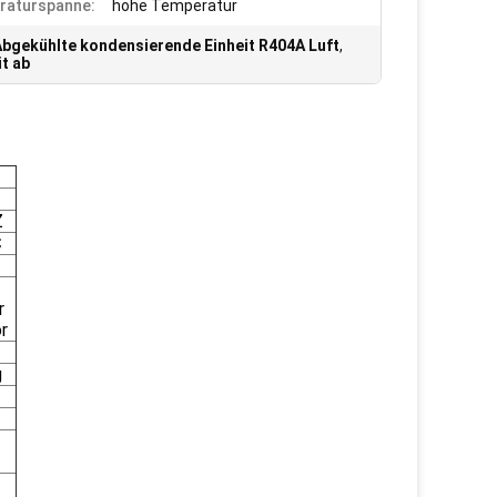
raturspanne:
hohe Temperatur
Abgekühlte kondensierende Einheit R404A Luft
,
t ab
Z
℃
r
r
g