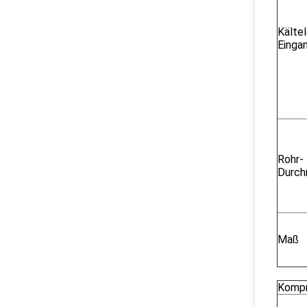
Kältel
Einga
Rohr-
Durch
Maß
Kompr